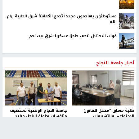
مستوطنون يهاجمون مجددا تجمع الكعابنة شرق الطيبة برام
الله
قوات الاحتلال تنصب حاجزا عسكريا شرق بيت لحم
أخبار جامعة النجاح
طلبة مساق "مدخل للقانون
جامعة النجاح الوطنية تستضيف
الاجتماعي والتشريعات
منافسات بطولة الراحل مفيد
الاجتماعية"يزورون مركز حماية
اسماعيل لكرة اليد للناشئين
الأسرة
منذ 48 دقيقة
منذ ثانية