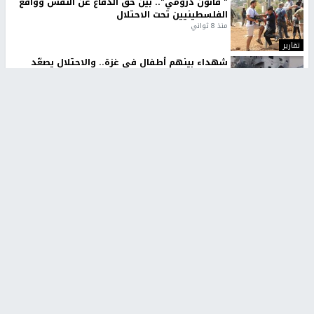
" قانون درومي".. بين حق الدفاع عن النفس وواقع
الفلسطينيين تحت الاحتلال
منذ 8 ثواني
تقارير
شهداء بينهم أطفال في غزة.. والاحتلال يصعّد
غاراته ويمنح السكان دقائق للإخلاء
منذ 11 ثانية
تقارير
الإعلام العبري: "معركة مضيق هرمز تستهدف تثبيت
رواية سياسية"
منذ 9 ثواني
تقارير
تصريحات خاصة
تصريحات خاصة
تصريحات خاصة
غازي حمد للشرق: الاتفاق حصيلة
مدير مستشفى النجاح: : نقل