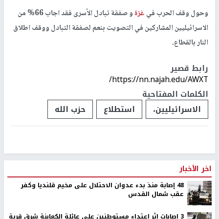
وحول وقف الحرب في
غزة
و صفقة تبادل الأسرى فقد اجاب 66% من
الاسرائيليين المشاركين في التصويت بنعم لصفقة التبادل ووقف اطلاق
النار بالقطاع.
رابط قصير
https://nn.najah.edu/AWXT/
الكلمات المفتاحية
الاسرائيليين،
استطلاع
حزب الله
اخر الأخبار
48 إصابة منذ بدء عدوان الاحتلال على مخيم قلنديا وكفر
عقب شمال القدس
‏3 إصابات إثر اعتداء مستوطنين على عائلة الكعابنة شرق قرية