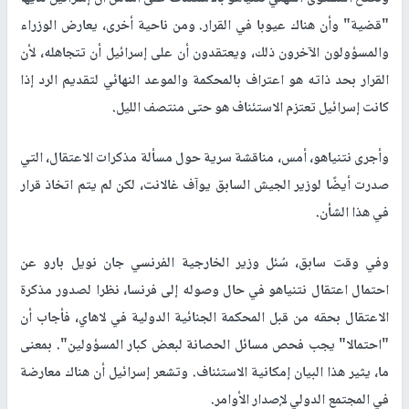
"قضية" وأن هناك عيوبا في القرار. ومن ناحية أخرى، يعارض الوزراء
والمسؤولون الآخرون ذلك، ويعتقدون أن على إسرائيل أن تتجاهله، لأن
القرار بحد ذاته هو اعتراف بالمحكمة والموعد النهائي لتقديم الرد إذا
كانت إسرائيل تعتزم الاستئناف هو حتى منتصف الليل.
وأجرى نتنياهو، أمس، مناقشة سرية حول مسألة مذكرات الاعتقال، التي
صدرت أيضًا لوزير الجيش السابق يوآف غالانت، لكن لم يتم اتخاذ قرار
في هذا الشأن.
وفي وقت سابق، سُئل وزير الخارجية الفرنسي جان نويل بارو عن
احتمال اعتقال نتنياهو في حال وصوله إلى فرنسا، نظرا لصدور مذكرة
الاعتقال بحقه من قبل المحكمة الجنائية الدولية في لاهاي، فأجاب أن
"احتمالا" يجب فحص مسائل الحصانة لبعض كبار المسؤولين". بمعنى
ما، يثير هذا البيان إمكانية الاستئناف. وتشعر إسرائيل أن هناك معارضة
في المجتمع الدولي لإصدار الأوامر.