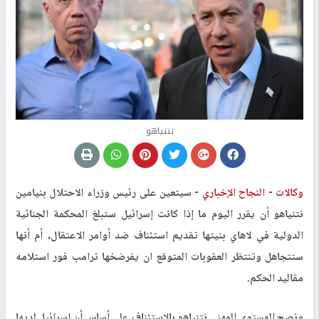
نتنياهو
وكالات -
النجاح الإخباري -
سيتعين على رئيس وزراء الاحتلال بنيامين
نتنياهو أن يقرر اليوم ما إذا كانت إسرائيل ستبلغ المحكمة الجنائية
الدولية في لاهاي بنيتها تقديم استئناف ضد أوامر الاعتقال، أم أنها
ستتجاهل وتنتظر العقوبات المتوقع ان يفرضخها ترامب فور استلامه
مقاليد الحكم.
ونصح المستوى المهني نتنياهو بالاستئناف على أساس أن إسرائيل لديها