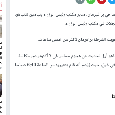
أ
احي برافيرمان، مدير مكتب رئيس الوزراء بنيامين نتنياهو،
سجلات في مكتب رئيس الوزراء.
جوبت الشرطة برافرمان لأكثر من خمس ساعات.
ط
ل
و
ويشتبه في أن برافرمان قام بتغيير توقيت تلقي نتنياهو أول تحديث عن هجوم حماس في 7 أكتوبر عبر مكالمة
ا
ح
هاتفية من سكرتيره العسكري في ذلك الوقت اللواء آفي غيل، حيث يُزعم أنه قام بتغييره من الساعة 6:40 صباحا
منذ 
ط
ج
د