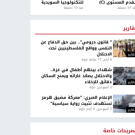
قدم المستوى (C)
للتكنولوجيا السويدية
5 دقيقة
منذ 10 دقيقة
قارير
" قانون درومي".. بين حق الدفاع عن
النفس وواقع الفلسطينيين تحت
الاحتلال
قارير
6 أيام، 17 ساعة ago
شهداء بينهم أطفال في غزة..
والاحتلال يصعّد غاراته ويمنح السكان
دقائق للإخلاء
قارير
2 أسبوعين ago
الإعلام العبري: "معركة مضيق هرمز
تستهدف تثبيت رواية سياسية"
2 أسبوعين، 4 أيام ago
قارير
صريحات خاصة