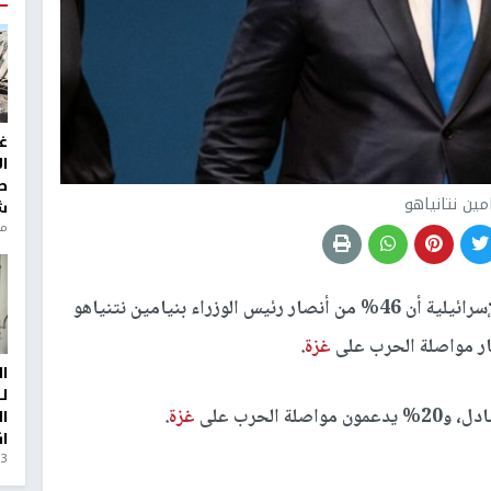
غ
ا
ط
امين نتانياهو
ش
منذ 6
أظهر استطلاع رأي للقناة الـ12 الإسرائيلية أن 46% من أنصار رئيس الوزراء بنيامين نتنياهو
غزة
.
ا
ل
غزة
.
ا
ا
3 أيام، 23 ساعة ago