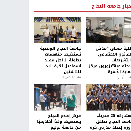
خبار جامعة النجاح
لبة مساق "مدخل
جامعة النجاح الوطنية
لقانون الاجتماعي
تستضيف منافسات
التشريعات
بطولة الراحل مفيد
لاجتماعية"يزورون مركز
اسماعيل لكرة اليد
ماية الأسرة
للناشئين
5 ثواني
منذ 48 دقيقة
بمشاركة 25 مدرباً..
مركز إعلام النجاح
امعة النجاح تطلق
يستضيف وفدًا أكاديميًا
ورة إعداد مدربي كرة
من جامعة لوليو