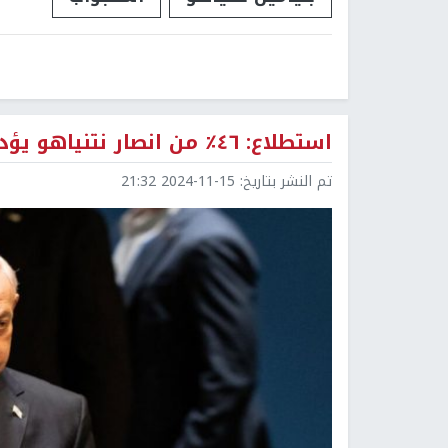
استطلاع: ٤٦٪؜ من انصار نتنياهو يؤدون التوصل لاتفاق تبادل
تم النشر بتاريخ:
2024-11-15 21:32