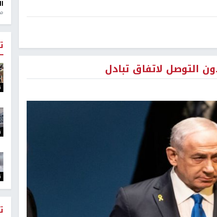
ال
منذ 1
ت
ت
ت
ت
ت