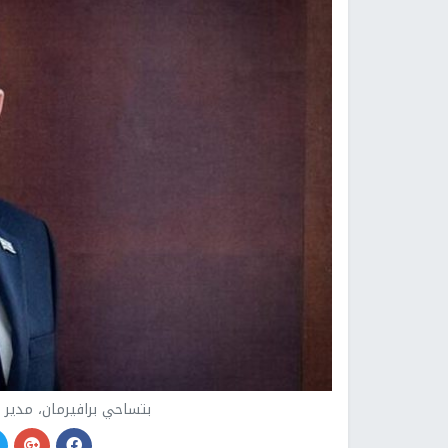
بتساحي برافيرمان، مدير م