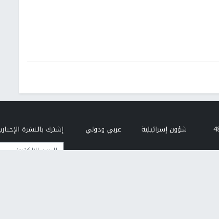
شؤون إسرائيلية
عربي ودولي
إشترك بالنشرة الإخبارية
البريد الإلكتروني
النجاح
من نحن
إتصل بنا
هيئة التحرير