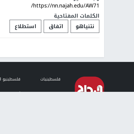
https://nn.najah.edu/AW71/
الكلمات المفتاحية
نتنياهو
اتفاق
استطلاع
فلسطينيات
فلسطينيو 48
تقارير
أخبار جامعة 