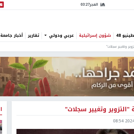
الفجر
03:27
البث
نيو 48
شؤون إسرائيلية
عربي ودولي
تقارير
أخبار جامعة 
وير وتغيير سجلات"
"التزوير وتغيير سجلات"
ا
2024-1