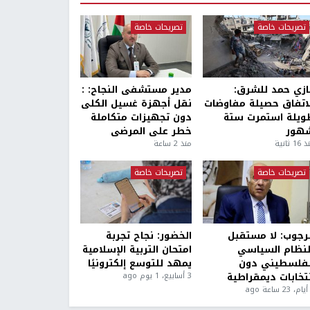
تصريحات خاصة
تصريحات خاصة
ازي حمد للشرق:
مدير مستشفى النجاح: :
لاتفاق حصيلة مفاوضات
نقل أجهزة غسيل الكلى
ويلة استمرت ستة
دون تجهيزات متكاملة
هور
خطر على المرضى
1 ثانية
منذ 2 ساعة
تصريحات خاصة
تصريحات خاصة
لرجوب: لا مستقبل
الخضور: نجاح تجربة
لنظام السياسي
امتحان التربية الإسلامية
لفلسطيني دون
يمهد للتوسع إلكترونيًا
نتخابات ديمقراطية
3 أسابيع، 1 يوم ago