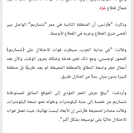
شمال قطاع
غزة
.
وذكرت "هآرتس، أن المنطقة الثانية هي ممر "نتساريم" الواصل بين
أقصى شرق القطاع وغربه في القطاع الأوسط.
وقالت: "في بداية الحرب، سيطرت قوات الاحتلال على (نتساريم)
كمحور لوجستي، ومع ذلك تغير هدفه وشكله بمرور الوقت، والآن بعد
أعمال حفر واسعة النطاق بالمنطقة المحيطة لم يعد طريقًا بل منطقة
كبيرة بدون مبانٍ. بدلاً من المنازل طريق.
وأردفت: "يبلغ عرض الممر المؤدي إلى الموقع السابق لمستوطنة
نتساريم من خمسة إلى ستة كيلومترات وطوله نحو تسعة كيلومترات،
وقالت مصادر لصحيفة هآرتس إن الأبعاد ليست نهائية: حيث تعمل قوات
الاحتلال حاليًا على توسيعه بشكل أكبر".