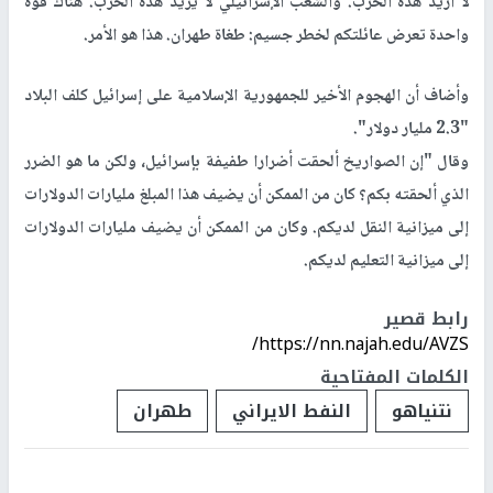
لا أريد هذه الحرب. والشعب الإسرائيلي لا يريد هذه الحرب. هناك قوة
واحدة تعرض عائلتكم لخطر جسيم: طغاة طهران. هذا هو الأمر.
وأضاف أن الهجوم الأخير للجمهورية الإسلامية على إسرائيل كلف البلاد
"2.3 مليار دولار".
وقال "إن الصواريخ ألحقت أضرارا طفيفة بإسرائيل، ولكن ما هو الضرر
الذي ألحقته بكم؟ كان من الممكن أن يضيف هذا المبلغ مليارات الدولارات
إلى ميزانية النقل لديكم. وكان من الممكن أن يضيف مليارات الدولارات
إلى ميزانية التعليم لديكم.
رابط قصير
https://nn.najah.edu/AVZS/
الكلمات المفتاحية
نتنياهو
النفط الايراني
طهران