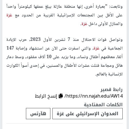
وتابعت: "بعبارة أخرى، إنها منطقة عازلة يبلغ عمقها كيلومتراً واحداً
على الأقل بين المجتمعات الإسرائيلية القريبة من الحدود مع
غزة
والمنازل الأولى داخل
غزة
.
وتواصل قوات الاحتلال منذ 7 تشرين الأول 2023، حرب الإبادة
الجماعية في
غزة
، والتي اسفرت حتى الآن عن استشهاد وإصابة 147
ألفا، معظمهم أطفال ونساء، وما يزيد على 10 آلاف مفقود، وسط دمار
هائل ومجاعة قتلت عشرات الأطفال والمسنين، في إحدى أسوأ الكوارث
الإنسانية بالعالم.
رابط قصير
https://nn.najah.edu/AW14/
إنسخ الرابط
الكلمات المفتاحية
العدوان الإسرائيلي على غزة
هآرتس