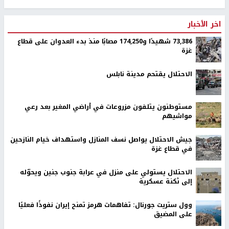
اخر الأخبار
73,386 شهيدًا و174,250 مصابًا منذ بدء العدوان على قطاع
غزة
الاحتلال يقتحم مدينة نابلس
مستوطنون يتلفون مزروعات في أراضي المغير بعد رعي
مواشيهم
جيش الاحتلال يواصل نسف المنازل واستهداف خيام النازحين
في قطاع غزة
الاحتلال يستولي على منزل في عرابة جنوب جنين ويحوّله
إلى ثكنة عسكرية
وول ستريت جورنال: تفاهمات هرمز تمنح إيران نفوذًا فعليًا
على المضيق