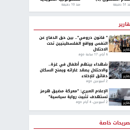
5 دقيقة
منذ 10 دقيقة
قارير
" قانون درومي".. بين حق الدفاع عن
النفس وواقع الفلسطينيين تحت
الاحتلال
قارير
6 أيام، 17 ساعة ago
شهداء بينهم أطفال في غزة..
والاحتلال يصعّد غاراته ويمنح السكان
دقائق للإخلاء
قارير
2 أسبوعين ago
الإعلام العبري: "معركة مضيق هرمز
تستهدف تثبيت رواية سياسية"
2 أسبوعين، 4 أيام ago
قارير
صريحات خاصة