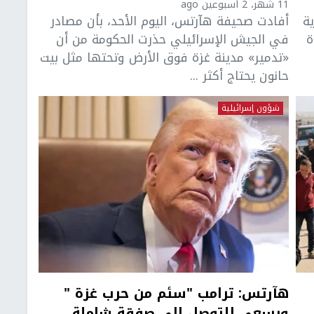
11 شهر، 2 أسبوعين ago
ة
أفادت صحيفة هآرتس، اليوم الأحد، بأن مصادر
ة
في الجيش الإسرائيلي حذرت الحكومة من أن
«تدمير» مدينة غزة فوق الأرض وتحتها مثل بيت
حانون يحتاج أكثر ...
شؤون إسرائيلية
هآرتس: ترامب "سئم من حرب غزة "
ويسعى للتوصل الى صفقة شاملة