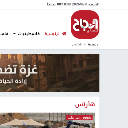
السبت، 8/‏8/‏2026 08:18:09 صباحاً
الرئيسية
فلسطينيات
فلسطي
الرئيسية
هآرتس
هآرتس
شؤون إسرائيلية