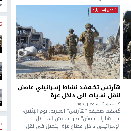
منذ 1
شؤون إسرائيلية
ت
ت
ت
هآرتس تكشف: نشاط إسرائيلي غامض
لنقل نفايات إلى داخل غزة
9 أشهر، 2 أسبوعين ago
ت
كشفت صحيفة "هآرتس" العبرية، يوم الإثنين،
عن نشاطٍ "غامض" يجريه جيش الاحتلال
ت
الإسرائيلي داخل قطاع غزة، يتمثل في نقل