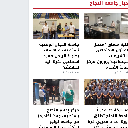
خبار جامعة النجاح
لبة مساق "مدخل
جامعة النجاح الوطنية
لقانون الاجتماعي
تستضيف منافسات
التشريعات
بطولة الراحل مفيد
لاجتماعية"يزورون مركز
اسماعيل لكرة اليد
ماية الأسرة
للناشئين
5 ثواني
منذ 48 دقيقة
بمشاركة 25 مدرباً..
مركز إعلام النجاح
امعة النجاح تطلق
يستضيف وفدًا أكاديميًا
ورة إعداد مدربي كرة
من جامعة لوليو
قدم المستوى (C)
للتكنولوجيا السويدية