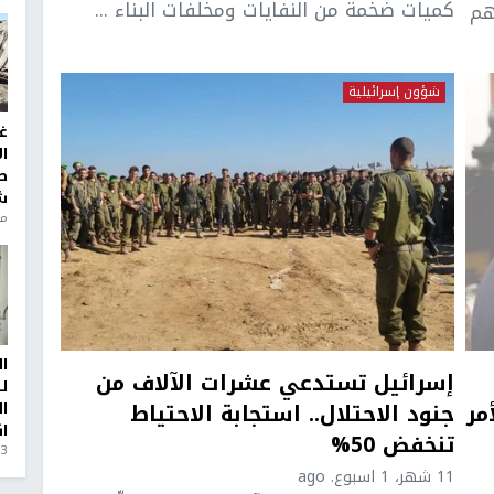
كميات ضخمة من النفايات ومخلفات البناء ...
هم
شؤون إسرائيلية
غ
ا
ط
ش
منذ 6
ا
إسرائيل تستدعي عشرات الآلاف من
ل
مر
جنود الاحتلال.. استجابة الاحتياط
ا
ا
تنخفض 50%
3 أيام، 23 ساعة ago
11 شهر، 1 اسبوع. ago