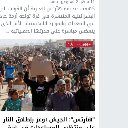
11 شهر، 2 أسبوعين ago
كشفت صحيفة هآرتس العبرية أن القوات البري
الإسرائيلية المنتشرة في غزة تواجه أزمة حاد
في المعدات والموارد اللوجستية، الأمر الذي
ينعكس مباشرة على قدرتها العملياتية ...
شؤون إسرائيلية
"هآرتس": الجيش أوعز بإطلاق النار
على منتظري المساعدات في غزة