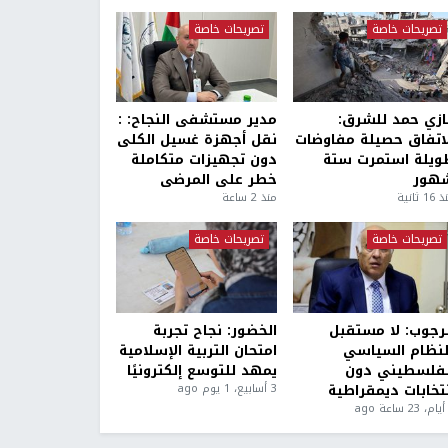
تصريحات خاصة
تصريحات خاصة
ازي حمد للشرق:
مدير مستشفى النجاح: :
لاتفاق حصيلة مفاوضات
نقل أجهزة غسيل الكلى
ويلة استمرت ستة
دون تجهيزات متكاملة
هور
خطر على المرضى
1 ثانية
منذ 2 ساعة
تصريحات خاصة
تصريحات خاصة
لرجوب: لا مستقبل
الخضور: نجاح تجربة
لنظام السياسي
امتحان التربية الإسلامية
لفلسطيني دون
يمهد للتوسع إلكترونيًا
نتخابات ديمقراطية
3 أسابيع، 1 يوم ago