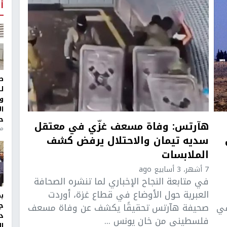
أ
ط
ل
و
ا
ح
هآرتس: وفاة مسعف غزّي في معتقل
منذ 
سديه تيمان والاحتلال يرفض كشف
الملابسات
7 أشهر، 3 أسابيع ago
في متابعة النجاح الإخباري لما تنشره الصحافة
العبرية حول الأوضاع في قطاع غزة، أوردت
في
صحيفة هآرتس تحقيقًا يكشف عن وفاة مسعف
ج
د
فلسطيني من خان يونس ...
ال