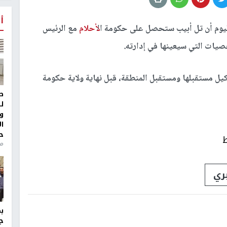
أ
يوم أن تل أبيب ستحصل على حكومة ال
أحلام
مع الرئيس
يات التي سيعينها في إدارته.
يل مستقبلها ومستقبل المنطقة، قبل نهاية ولاية حكومة
ط
ل
و
ا
ح
ط
منذ 
بري
ج