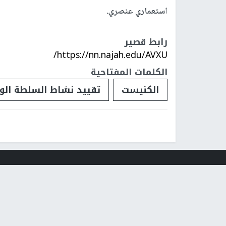
استعماري عنصري.
رابط قصير
https://nn.najah.edu/AVXU/
الكلمات المفتاحية
الكنيست
تقييد نشاط السلطة الو
فلسطينيات
فلسطينيو 48
تقارير
أخبار جامعة 