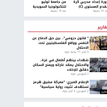
ورة إعداد مدربي كرة
من جامعة لوليو
قدم المستوى (C)
للتكنولوجيا السويدية
5 دقيقة
منذ 10 دقيقة
قارير
" قانون درومي".. بين حق الدفاع عن
النفس وواقع الفلسطينيين تحت
الاحتلال
قارير
6 أيام، 17 ساعة ago
شهداء بينهم أطفال في غزة..
والاحتلال يصعّد غاراته ويمنح السكان
دقائق للإخلاء
قارير
2 أسبوعين ago
الإعلام العبري: "معركة مضيق هرمز
تستهدف تثبيت رواية سياسية"
2 أسبوعين، 4 أيام ago
قارير