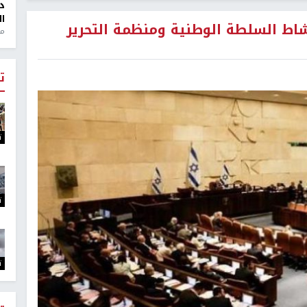
د
ال
ط السلطة الوطنية ومنظمة التحرير
منذ 1
ت
ت
ت
ت