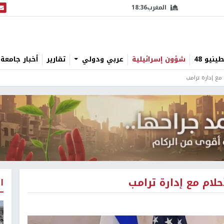
المغرب
18:36
البث
نيو 48
شؤون إسرائيلية
عربي ودولي
تقارير
أخبار جامعة 
مع إدارة ترامب
لام مع إدارة ترامب
ا