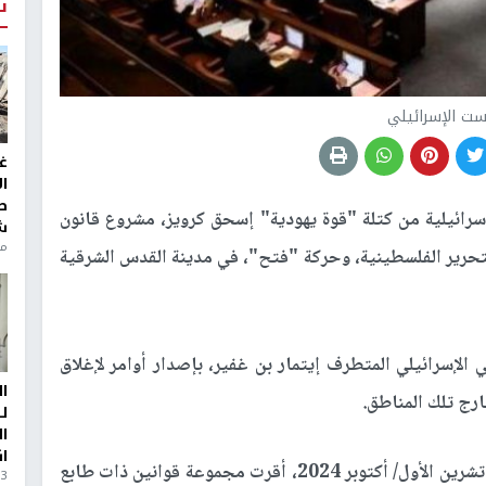
ت
ست الإسرائيلي
غ
ا
ط
رائيلية من كتلة "قوة يهودية" إسحق كرويز، مشروع قانون
ش
منذ 6
تحرير الفلسطينية، وحركة "فتح"، في مدينة القدس الشرقية
الإسرائيلي المتطرف إيتمار بن غفير، بإصدار أوامر لإغلاق
ا
ارج تلك المناطق.
ل
ا
ا
ومنذ استئناف الكنيست دورتها الشتوية في 27 من تشرين الأول/ أكتوبر 2024، أقرت مجموعة قوانين ذات طابع
3 أيام، 23 ساعة ago