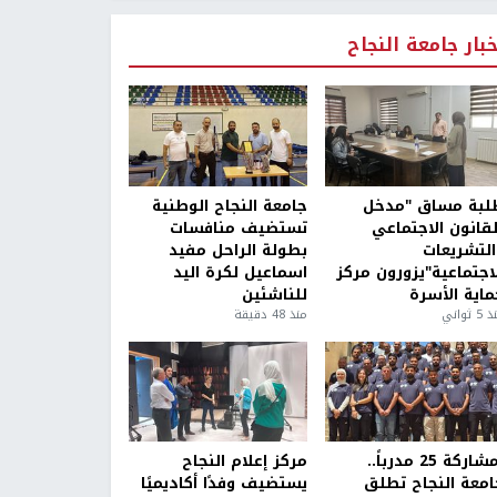
خبار جامعة النجاح
لبة مساق "مدخل
جامعة النجاح الوطنية
لقانون الاجتماعي
تستضيف منافسات
التشريعات
بطولة الراحل مفيد
لاجتماعية"يزورون مركز
اسماعيل لكرة اليد
ماية الأسرة
للناشئين
5 ثواني
منذ 48 دقيقة
بمشاركة 25 مدرباً..
مركز إعلام النجاح
امعة النجاح تطلق
يستضيف وفدًا أكاديميًا