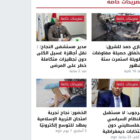
صريحات خاصة
تصريحات خاصة
تصريحات خاصة
ازي حمد للشرق:
مدير مستشفى النجاح: :
لاتفاق حصيلة مفاوضات
نقل أجهزة غسيل الكلى
ويلة استمرت ستة
دون تجهيزات متكاملة
هور
خطر على المرضى
1 ثانية
منذ 2 ساعة
تصريحات خاصة
تصريحات خاصة
لرجوب: لا مستقبل
الخضور: نجاح تجربة
لنظام السياسي
امتحان التربية الإسلامية
لفلسطيني دون
يمهد للتوسع إلكترونيًا
نتخابات ديمقراطية
3 أسابيع، 1 يوم ago