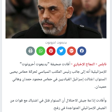
يديعوت احرونوت
نابلس -
النجاح الإخباري -
أفادت صحيفة "يديعوت أحرونوت"
الإسرائيلية أنه إلى جانب رئيس المكتب السياسي لحركة حماس يحيى
السنوار، اغتالت إسرائيل القياديين في حماس محمود حمدان وهاني
حميدان.
وأفادت إذاعة جيش الاحتلال أن السنوار قتل في اشتباك مع قوات من
الجيش الإسرائيلي المتواجدة في رفح.