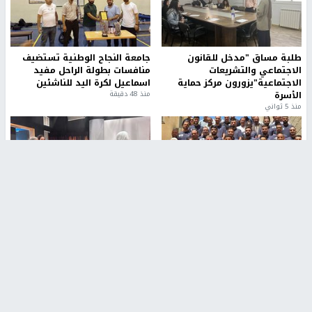
طلبة مساق "مدخل للقانون
جامعة النجاح الوطنية تستضيف
الاجتماعي والتشريعات
منافسات بطولة الراحل مفيد
الاجتماعية"يزورون مركز حماية
اسماعيل لكرة اليد للناشئين
الأسرة
منذ 48 دقيقة
منذ 5 ثواني
بمشاركة 25 مدرباً.. جامعة النجاح
مركز إعلام النجاح يستضيف وفدًا
تطلق دورة إعداد مدربي كرة
أكاديميًا من جامعة لوليو
القدم المستوى (C)
للتكنولوجيا السويدية
منذ 51 دقيقة
منذ 10 دقيقة
تقارير
" قانون درومي".. بين حق الدفاع عن النفس وواقع
الفلسطينيين تحت الاحتلال