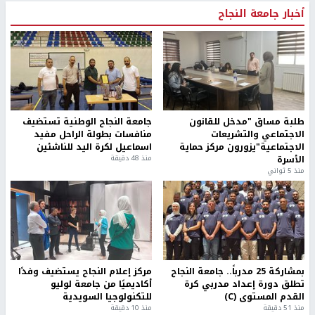
أخبار جامعة النجاح
طلبة مساق "مدخل للقانون
جامعة النجاح الوطنية تستضيف
الاجتماعي والتشريعات
منافسات بطولة الراحل مفيد
الاجتماعية"يزورون مركز حماية
اسماعيل لكرة اليد للناشئين
الأسرة
منذ 48 دقيقة
منذ 5 ثواني
بمشاركة 25 مدرباً.. جامعة النجاح
مركز إعلام النجاح يستضيف وفدًا
تطلق دورة إعداد مدربي كرة
أكاديميًا من جامعة لوليو
القدم المستوى (C)
للتكنولوجيا السويدية
منذ 51 دقيقة
منذ 10 دقيقة