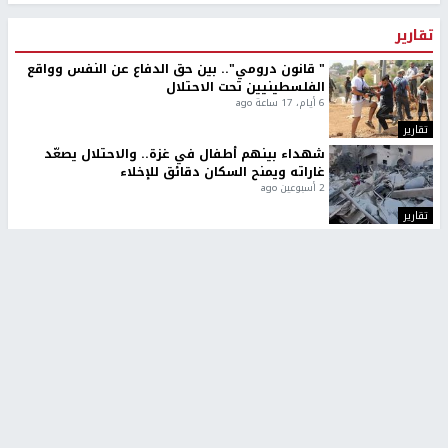
تقارير
" قانون درومي".. بين حق الدفاع عن النفس وواقع
الفلسطينيين تحت الاحتلال
6 أيام، 17 ساعة ago
تقارير
شهداء بينهم أطفال في غزة.. والاحتلال يصعّد
غاراته ويمنح السكان دقائق للإخلاء
2 أسبوعين ago
تقارير
الإعلام العبري: "معركة مضيق هرمز تستهدف تثبيت
رواية سياسية"
2 أسبوعين، 4 أيام ago
تقارير
تصريحات خاصة
تصريحات خاصة
تصريحات خاصة