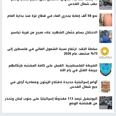
عقب شمال القدس
نحو 58 ألف إصابة بجدري الماء في قطاع غزة منذ بداية العام
الاحتلال يسلم جثمان الشهيد علاء صبيح من قرية تياسير
سلطة النقد: ارتفاع نسبة الشمول المالي في فلسطين إلى
73% منتصف عام 2026
الشرطة الفلسطينية: القبض على كافة المشتبه بارتكابهم
جريمة القتل في رام الله
أوامر إسرائيلية جديدة لاقتلاع الزيتون ومصادرة أراضٍ في
جبع شمال القدس
اليونيفيل ترصد 113 مقذوفًا إسرائيليًا على جنوب لبنان وتحذر
من هشاشة الوضع