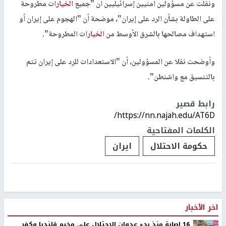
ونقلت عن مسؤولين أمنيين إسرائيليين ان "جميع
الخيار
ات مطروحة
على الطاولة بشأن الرد على إيران"، موضحة أن "الهجوم على إيران أو
استهداف مصالحها بالشرق الأوسط من
الخيار
ات المطروحة".
وأوضحت نقلا عن المسؤولين، أن "الاستعدادات للرد على إيران تتم
بالتنسيق مع واشنطن".
رابط قصير
https://nn.najah.edu/AT6D/
الكلمات المفتاحية
حكومة الاحتلال
ايران
اخر الأخبار
16 إصابة منذ بدء عدوان الاحتلال على مخيم قلنديا وكفر