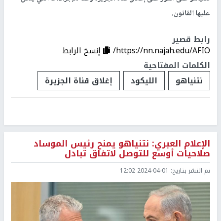
عليها القانون.
رابط قصير
https://nn.najah.edu/AFIO/
إنسخ الرابط
الكلمات المفتاحية
نتنياهو
الليكود
إغلاق قناة الجزيرة
الإعلام العبري: نتنياهو يمنح رئيس الموساد
صلاحيات أوسع للتوصل لاتفاق تبادل
تم النشر بتاريخ:
2024-04-01 12:02