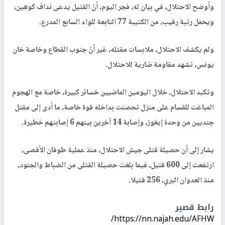
وأوضح الاحتلال، في بيان له، فجر اليوم، أنّ القتيل يدعى نداف كوهين،
ويحمل رتبة رقيب، من الكتيبة 77 التابعة للواء السابع المدرع.
ولم يكشف الاحتلال، ملابسات مقتله، غير أنّ جنوب القطاع وخاصة خان
يونس، تشهد مقاومة ضارية للاحتلال.
وتكبد الاحتلال، خلال اليومين الماضيين خسائر كبيرة، خاصة مع الهجوم
المباغت للقسام على منزل تحصنت بداخله قوة خاصة، ما أدى إلى مقتل
جنديين من وحدة إيغوز، وإصابة 14 آخرين بينهم 6 إصابتهم خطيرة.
يشار إلى أن حصيلة قتلى جيش الاحتلال، منذ عملية طوفان الأقصى،
ارتفعت إلى 600 قتيل، فيما بلغت حصيلة القتلى من الضباط والجنود،
منذ العدوان البري، 256 قتيلا.
رابط قصير
https://nn.najah.edu/AFHW/