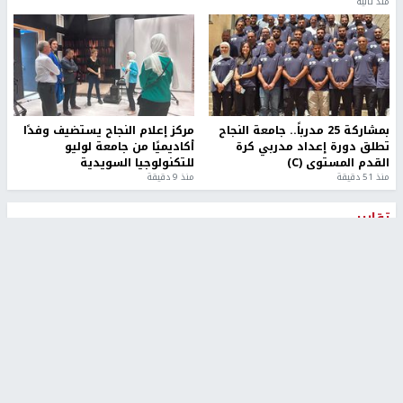
منذ ثانية
بمشاركة 25 مدرباً.. جامعة النجاح
مركز إعلام النجاح يستضيف وفدًا
تطلق دورة إعداد مدربي كرة
أكاديميًا من جامعة لوليو
القدم المستوى (C)
للتكنولوجيا السويدية
منذ 51 دقيقة
منذ 9 دقيقة
تقارير
بالصور| مرضى عالقون في غزة يناشدون بإجلائهم
العاجل مع انهيار النظام الصحي
منذ 3 دقيقة
تقارير
" قانون درومي".. بين حق الدفاع عن النفس وواقع
الفلسطينيين تحت الاحتلال
منذ 8 ثواني
تقارير
شهداء بينهم أطفال في غزة.. والاحتلال يصعّد