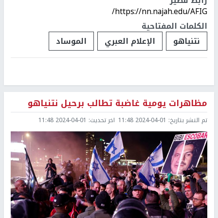
رابط قصير
https://nn.najah.edu/AFIG/
الكلمات المفتاحية
نتنياهو
الإعلام العبري
الموساد
مظاهرات يومية غاضبة تطالب برحيل نتنياهو
تم النشر بتاريخ:
2024-04-01 11:48
اخر تحديث:
2024-04-01 11:48