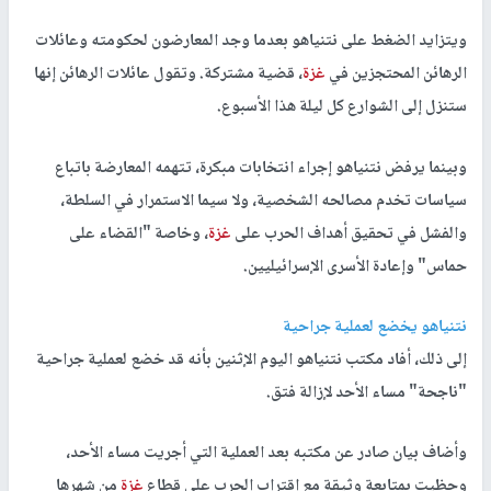
ويتزايد الضغط على نتنياهو بعدما وجد المعارضون لحكومته وعائلات
الرهائن المحتجزين في
غزة
، قضية مشتركة. وتقول عائلات الرهائن إنها
ستنزل إلى الشوارع كل ليلة هذا الأسبوع.
وبينما يرفض نتنياهو إجراء انتخابات مبكرة، تتهمه المعارضة باتباع
سياسات تخدم مصالحه الشخصية، ولا سيما الاستمرار في السلطة،
والفشل في تحقيق أهداف الحرب على
غزة
، وخاصة "القضاء على
حماس" وإعادة الأسرى الإسرائيليين.
نتنياهو يخضع لعملية جراحية
إلى ذلك، أفاد مكتب نتنياهو اليوم الإثنين بأنه قد خضع لعملية جراحية
"ناجحة" مساء الأحد لإزالة فتق.
وأضاف بيان صادر عن مكتبه بعد العملية التي أجريت مساء الأحد،
وحظيت بمتابعة وثيقة مع اقتراب الحرب على قطاع
غزة
من شهرها