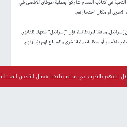
لنخبة في كتائب القسام شاركوا بعملية طوفان الأقصى في
إسرائيل. ووفقا لبريطانيا، فإن "إسرائيل" تنتهك للقانون
صليب الأحمر أو منظمة دولية أخرى والسماح لهم بزيارتهم.