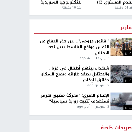
قدم المستوى (C)
للتكنولوجيا السويدية
5 دقيقة
منذ 10 دقيقة
قارير
" قانون درومي".. بين حق الدفاع عن
النفس وواقع الفلسطينيين تحت
الاحتلال
قارير
6 أيام، 17 ساعة ago
شهداء بينهم أطفال في غزة..
والاحتلال يصعّد غاراته ويمنح السكان
دقائق للإخلاء
قارير
2 أسبوعين ago
الإعلام العبري: "معركة مضيق هرمز
تستهدف تثبيت رواية سياسية"
2 أسبوعين، 4 أيام ago
قارير
صريحات خاصة