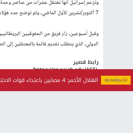
وتزعم إسرائيل أنها تعتقل عشرات من عناصر وحدة ا
7 أكتوبر/تشرين الأول الماضي، ولم توضح عدد هؤلاء الأسرى أو مكان احتجازهم.
وقبل أسبوعين، زار فريق من الحقوقيين البريطانيين 
الدولي، الذي يتطلب تقديم قائمة بالمعتقلين إلى ال
رابط قصير
https://nn.najah.edu/AETL/
الكلمات المفتاحية
الهلال الأحمر: 4 مصابين باعتداء قوات الاحتلال عليهم بالضرب في مخيم قلنديا شمال القدس المحتلة
إسرائيل
بريطانيا
السلاح