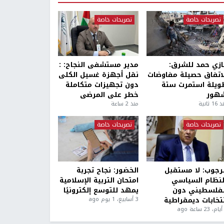
تصريحات خاصة
تصريحات خاصة
ازي حمد للشرق:
مدير مستشفى النجاح: :
لاتفاق حصيلة مفاوضات
نقل أجهزة غسيل الكلى
ويلة استمرت ستة
دون تجهيزات متكاملة
هور
خطر على المرضى
1 ثانية
منذ 2 ساعة
تصريحات خاصة
تصريحات خاصة
لرجوب: لا مستقبل
الخضور: نجاح تجربة
لنظام السياسي
امتحان التربية الإسلامية
لفلسطيني دون
يمهد للتوسع إلكترونيًا
نتخابات ديمقراطية
3 أسابيع، 1 يوم ago