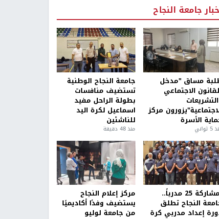
خبار جامعة النجاح
لبة مساق "مدخل
جامعة النجاح الوطنية
لقانون الاجتماعي
تستضيف منافسات
التشريعات
بطولة الراحل مفيد
لاجتماعية"يزورون مركز
اسماعيل لكرة اليد
ماية الأسرة
للناشئين
5 ثواني
منذ 48 دقيقة
بمشاركة 25 مدرباً..
مركز إعلام النجاح
امعة النجاح تطلق
يستضيف وفدًا أكاديميًا
ورة إعداد مدربي كرة
من جامعة لوليو