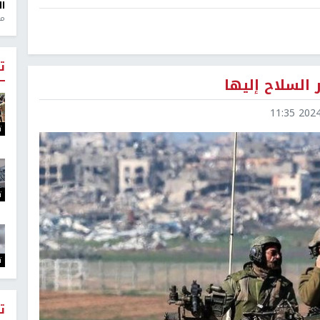
ال
منذ 1
ت
السلاح إليها
2024-0
ت
ت
ت
ت