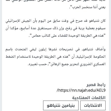
يعني أننا سنخسر الحرب".
كان نتنياهو قد صرح في وقت سابق من اليوم بأن الجيش الإسرائيلي
سيقوم بعملية برية في رفح، وإن ذلك سيستغرق عدة أسابيع، مؤكدا أن
"هذه هي الطريقة الوحيدة للقضاء على كتائب حماس".
وأضاف نتنياهو، في تصريحات نشرها إيلون ليفي المتحدث باسم
الحكومة الإسرائيلية، أن "هذه هي الطريقة الوحيدة لاستخدام الضغط
العسكري الضروري لتحرير جميع الرهائن"، حسب تعبيره.
رابط قصير
https://nn.najah.edu/AEL9/
الكلمات المفتاحية
الانتخابات
بنيامين نتنياهو