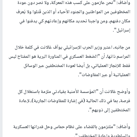
وأضاف: "نحن عازمون على كسب هذه المعركة، ولا نصر دون عودة
المخطوفين من المواطنين والجنود الأحياء أو الذين قُتلوا ولا يُعرف
مكان دفنهم، ومن واجبنا تحديد مكانهم وإعادتهم كي يدفنوا في
إسرائيل".
من جانبه، اعتبر وزير الحرب الإسرائيلي يوآف غالانت في كلمة خلال
المراسم ذاتها، أن "الضغط العسكري في المناورة البرية هو المفتاح ليس
فقط للإنجاز العملياتي، بل أيضا لعودة المختطفين عبر الوسائل
العملياتية أو عبر المفاوضات".
وأوضح غالانت أن "المؤسسة الأمنية بقيادتي ملزمة باستغلال كل
فرصة، بما في ذلك الحالية (في إشارة للمفاوضات الجارية)، لإعادة
المختطفين إلى ذويهم".
وأضاف: "ملتزمون بالقضاء على نظام حماس وحل قدراتها العسكرية
والسلطوية وإعادة المختطفين".