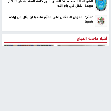
الشرطة الفلسطينية: القبض على كافة المشتبه بارتكابهم
جريمة القتل في رام الله
"فتح": عدوان الاحتلال على مخيّم قلنديا لن ينال من إرادة
شعبنا
أخبار جامعة النجاح
طلبة مساق "مدخل للقانون
جامعة النجاح الوطنية تستضيف
الاجتماعي والتشريعات
منافسات بطولة الراحل مفيد
الاجتماعية"يزورون مركز حماية
اسماعيل لكرة اليد للناشئين
الأسرة
منذ 48 دقيقة
منذ 5 ثواني