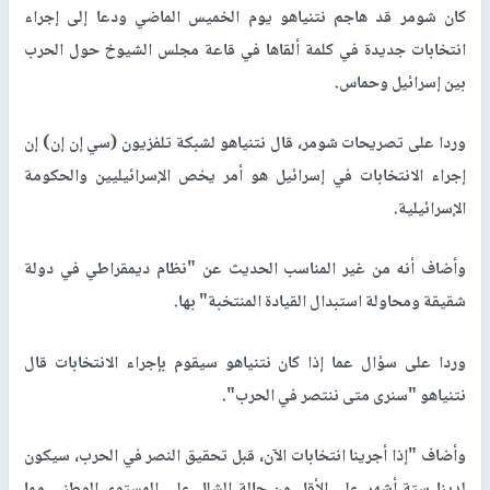
كان شومر قد هاجم نتنياهو يوم الخميس الماضي ودعا إلى إجراء
انتخابات جديدة في كلمة ألقاها في قاعة مجلس الشيوخ حول الحرب
بين إسرائيل وحماس.
وردا على تصريحات شومر، قال نتنياهو لشبكة تلفزيون (سي إن إن) إن
إجراء الانتخابات في إسرائيل هو أمر يخص الإسرائيليين والحكومة
الإسرائيلية.
وأضاف أنه من غير المناسب الحديث عن "نظام ديمقراطي في دولة
شقيقة ومحاولة استبدال القيادة المنتخبة" بها.
وردا على سؤال عما إذا كان نتنياهو سيقوم بإجراء الانتخابات قال
نتنياهو "سنرى متى ننتصر في الحرب".
وأضاف "إذا أجرينا انتخابات الآن، قبل تحقيق النصر في الحرب، سيكون
لدينا ستة أشهر على الأقل من حالة الشلل على المستوى الوطني مما