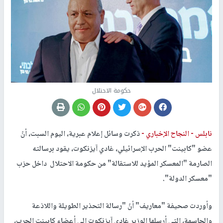
حكومة الاحتلال
نابلس -
النجاح الإخباري -
ذكرت وسائل إعلام عبرية، اليوم السبت، أنّ
عضو "كابينت" الحرب الإسرائيلي، غادي آيزنكوت، يقود برسالته
الصارمة "المعسكر المؤيد للاستقالة" من حكومة الاحتلال داخل حزب
"معسكر الدولة".
وأوردت صحيفة "معاريف" أنّ "رسالة التحذير الطويلة واللاذعة
والحاسمة، التي أرسلها الوزير غادي آيزنكوت إلى أعضاء كابينت الحرب،