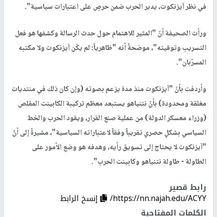
في نظر آيزنكوت، يدير الحرب ضمن حرصٍ على اعتبارات سياسية".
ورأت الصحيفة أنّ "المثير للاهتمام حول حدث الرسالة وكشفها هو فعل
التسريب وتوقيته"، موضحةً أنه "ظاهرياً: لم يكُن آيزنكوت ولا مكتبه
المسرّبان".
وأردفت بأنّ "آيزنكوت منذ مدة يزعم بصوته (وإن كان ذلك في منتديات
مغلقة ومحدودة) بأنّ نتنياهو يستبعد معظم تركيبة الكابينت المقلص
(وزراء معسكر الدولة) من عملية صنع القرار، ويقود الحرب والخط
السياسي بشكلٍ حصري تقريباً وفقاً لاعتباراته السياسية"، مشيرةً إلى أنّ
"آيزنكوت لا يحتاج إلى تسويق رأيه، وهدفه هو وضع الأمور على
الطاولة - طاولة نتنياهو وكابينت الحرب".
رابط قصير
https://nn.najah.edu/ACYY/
إنسخ الرابط
الكلمات المفتاحية