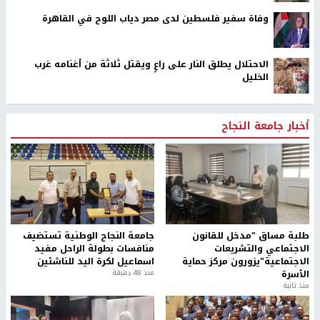
وفاة سفير فلسطين لدى مصر دياب اللوح في القاهرة
الاحتلال يطلق النار على راعٍ ويقتل ثلاثة من أغنامه غرب
الخليل
أخبار جامعة النجاح
طلبة مساق "مدخل للقانون
جامعة النجاح الوطنية تستضيف
الاجتماعي والتشريعات
منافسات بطولة الراحل مفيد
الاجتماعية"يزورون مركز حماية
اسماعيل لكرة اليد للناشئين
الأسرة
منذ 48 دقيقة
منذ ثانية