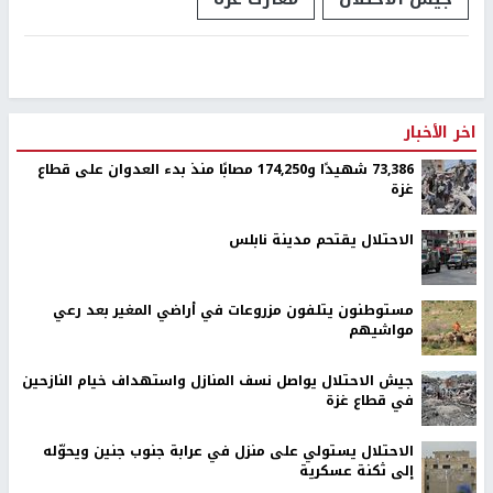
اخر الأخبار
73,386 شهيدًا و174,250 مصابًا منذ بدء العدوان على قطاع
غزة
الاحتلال يقتحم مدينة نابلس
مستوطنون يتلفون مزروعات في أراضي المغير بعد رعي
مواشيهم
جيش الاحتلال يواصل نسف المنازل واستهداف خيام النازحين
في قطاع غزة
الاحتلال يستولي على منزل في عرابة جنوب جنين ويحوّله
إلى ثكنة عسكرية