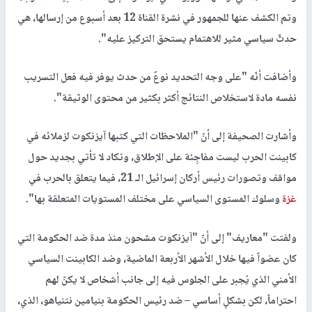
وتم الكشف عنها للجمهور في نشرة القناة 12 بعد أسبوع من إرسالها، هي
حدثٌ سياسي مثير للاهتمام يستحق التركيز عليه".
وأضافت أنّه "على وجه التحديد نوعٌ من حدث يوفر فيه فعل التسريب
نفسه مادة لاستخلاص النتائج أكثر بكثير من محتوى الوثيقة".
وأشارت الصحيفة إلى أنّ "الملاحظات التي كتبها آيزنكوت لزملائه في
كابينت الحرب ليست مفاجِئة على الإطلاق، وتكاد لا تأتي بجديد حول
مواقف وتصورات رئيس أركان إسرائيل الـ 21، فيما يتعلق بالحرب في
غزة
وسلوك المستوى السياسي على مختلف المستويات المتعلقة بها".
ولفتت "معاريف" إلى أنّ "آيزنكوت مشحون منذ مدة ضد الحكومة التي
كان عضواً فيها خلال الأشهر الأربعة الماضية، وضد الكابينت السياسي
الأمني الذي يُجبر على الجلوس فيه إلى جانب أشخاص لا يكنّ لهم
احتراماً، لكن بشكلٍ أساسي – ضد رئيس الحكومة بنيامين نتنياهو، الذي،