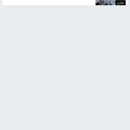
تقارير
تصريحات خاصة
تصريحات خاصة
تصريحات خاصة
غازي حمد للشرق: الاتفاق حصيلة
مدير مستشفى النجاح: : نقل
مفاوضات طويلة استمرت ستة
أجهزة غسيل الكلى دون تجهيزات
شهور
متكاملة خطر على المرضى
منذ 12 ثانية
منذ 2 ساعة
تصريحات خاصة
تصريحات خاصة
الرجوب: لا مستقبل للنظام
الخضور: نجاح تجربة امتحان التربية
السياسي الفلسطيني دون
الإسلامية يمهد للتوسع إلكترونيًا
انتخابات ديمقراطية
1 شهر ago