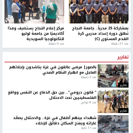
بمشاركة 25 مدرباً.. جامعة النجاح
مركز إعلام النجاح يستضيف وفدًا
تطلق دورة إعداد مدربي كرة
أكاديميًا من جامعة لوليو
القدم المستوى (C)
للتكنولوجيا السويدية
منذ 51 دقيقة
منذ 9 دقيقة
تقارير
بالصور| مرضى عالقون في غزة يناشدون بإجلائهم
العاجل مع انهيار النظام الصحي
منذ 3 دقيقة
تقارير
" قانون درومي".. بين حق الدفاع عن النفس وواقع
الفلسطينيين تحت الاحتلال
منذ 8 ثواني
تقارير
شهداء بينهم أطفال في غزة.. والاحتلال يصعّد
غاراته ويمنح السكان دقائق للإخلاء
منذ 11 ثانية