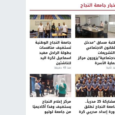
خبار جامعة النجاح
لبة مساق "مدخل
جامعة النجاح الوطنية
لقانون الاجتماعي
تستضيف منافسات
التشريعات
بطولة الراحل مفيد
لاجتماعية"يزورون مركز
اسماعيل لكرة اليد
ماية الأسرة
للناشئين
ذ ثانية
منذ 48 دقيقة
بمشاركة 25 مدرباً..
مركز إعلام النجاح
امعة النجاح تطلق
يستضيف وفدًا أكاديميًا
ورة إعداد مدربي كرة
من جامعة لوليو