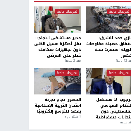
تصريحات خاصة
تصريحات خاصة
ازي حمد للشرق:
مدير مستشفى النجاح: :
لاتفاق حصيلة مفاوضات
نقل أجهزة غسيل الكلى
ويلة استمرت ستة
دون تجهيزات متكاملة
هور
خطر على المرضى
1 ثانية
منذ 2 ساعة
تصريحات خاصة
تصريحات خاصة
لرجوب: لا مستقبل
الخضور: نجاح تجربة
لنظام السياسي
امتحان التربية الإسلامية
لفلسطيني دون
يمهد للتوسع إلكترونيًا
نتخابات ديمقراطية
1 شهر ago
ذ ساعة