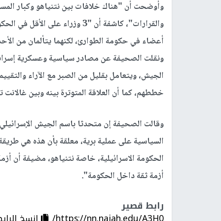
وأوضحت أن "هناك خلافات بين نتنياهو وكبار المس
والقرارات"، كاشفة أن "3 وزراء على
أعضاء في حكومة الطوارئ، لكنهما يتألمان من ال
ونقلت الصحيفة عن مصادر سياسية وعسكرية إسرائيل
الجيش، ويتعامل بقليل من الصبر مع الآراء والتقييما
خططهم، كما أن العلاقة المتوترة بينه وبين غالانت ت
وقالت الصحيفة إن متحدثا باسم الجيش الإسرائيلي أ
السياسية على عملية برية، معلقة بأن هذه هي طريقة
الحكومة الاسرائيلية، خاصة نتنياهو، مضيفة أن أزمة
أزمة ثقة داخل الحكومة".
رابط قصير
https://nn.najah.edu/A3H0/
إنسخ الراب