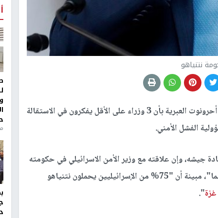
أ
مة نتنياهو
ط
ل
و
ا
أفادت صحيفة يديعوت أحرونوت العبرية بأن 3 وزراء على الأقل يفكرون في الاستقالة
ح
ولية الفشل الأمني.
من
دة جيشه، وإن علاقته مع وزير الأمن الاسرائيلي في حكومته
يوآف غالانت متوترة، مما يعرقل العمل المشترك بينهما"، مبينة أن "75% من الإسرائيليين يحملون نتنياهو
غزة
".
ج
د