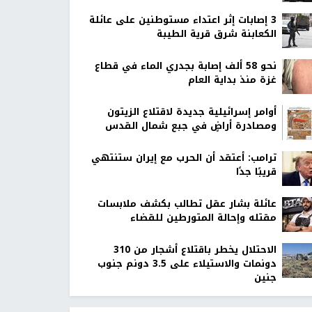
‏3 إصابات إثر اعتداء مستوطنين على عائلة
الكعابنة شرق قرية الطيبة
نحو 58 ألف إصابة بجدري الماء في قطاع
غزة منذ بداية العام
أوامر إسرائيلية جديدة لاقتلاع الزيتون
ومصادرة أراضٍ في جبع شمال القدس
ترامب: أعتقد أن الحرب مع إيران ستنتهي
قريبًا جدًا
عائلة بشار عقل تطالب بكشف ملابسات
مقتله وإحالة المتورطين للقضاء
الاحتلال يخطر باقتلاع أشجار من 310
دونمات والاستيلاء على 3.5 دونم جنوب
جنين