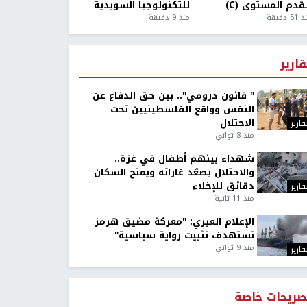
قدم المستوى (C)
للتكنولوجيا السويدية
5 دقيقة
منذ 9 دقيقة
قارير
" قانون درومي".. بين حق الدفاع عن
النفس وواقع الفلسطينيين تحت
الاحتلال
قارير
منذ 8 ثواني
شهداء بينهم أطفال في غزة..
والاحتلال يصعّد غاراته ويمنح السكان
دقائق للإخلاء
قارير
منذ 11 ثانية
الإعلام العبري: "معركة مضيق هرمز
تستهدف تثبيت رواية سياسية"
منذ 9 ثواني
قارير
صريحات خاصة