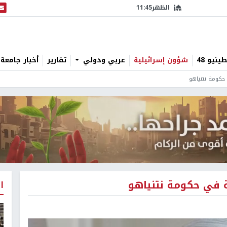
الظهر
11:45
البث
نيو 48
شؤون إسرائيلية
عربي ودولي
تقارير
أخبار جامعة 
ا