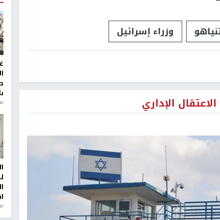
نياهو
وزراء إسرائيل
غ
ا
ط
ش
لاعتقال الإداري
منذ 2
ا
ل
ا
ا
من