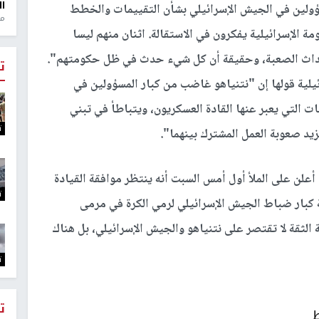
ال
ؤولين في الجيش الإسرائيلي بشأن التقييمات والخطط
منذ 1
 الأقل في الحكومة الإسرائيلية يفكرون في الاستقالة. اثنان منهم ليسا
أحداث الصعبة، وحقيقة أن كل شيء حدث في ظل حكومتهم".
ت
ية قولها إن "نتنياهو غاضب من كبار المسؤولين في
ت التي يعبر عنها القادة العسكريون، ويتباطأ في تبني
ت
زيد صعوبة العمل المشترك بينهما".
علن على الملأ أول أمس السبت أنه ينتظر موافقة القيادة
ت
 كبار ضباط الجيش الإسرائيلي لرمي الكرة في مرمى
 الثقة لا تقتصر على نتنياهو والجيش الإسرائيلي، بل هناك
ت
ت
ط