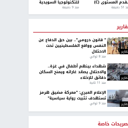
قدم المستوى (C)
للتكنولوجيا السويدية
5 دقيقة
منذ 9 دقيقة
قارير
" قانون درومي".. بين حق الدفاع عن
النفس وواقع الفلسطينيين تحت
الاحتلال
قارير
منذ 8 ثواني
شهداء بينهم أطفال في غزة..
والاحتلال يصعّد غاراته ويمنح السكان
دقائق للإخلاء
قارير
منذ 11 ثانية
الإعلام العبري: "معركة مضيق هرمز
تستهدف تثبيت رواية سياسية"
منذ 9 ثواني
قارير
صريحات خاصة