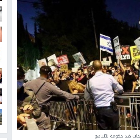
جات ضد حكومة نتنياهو