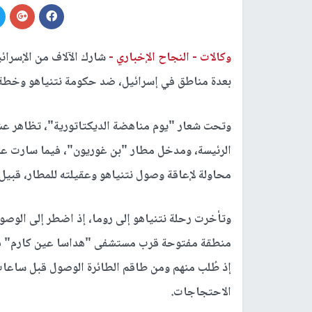
وكالات -
النجاح الإخباري -
شارك الآلاف من الإسرا
بعدة مناطق في إسرائيل، ضد حكومة نتنياهو وخطة
وتحت شعار "يوم مناهضة الديكتاتورية"، تظاهر عش
الرئيسة، ومدخل مطار "بن غوريون"، فيما سارت عشر
محاولة لإعاقة وصول نتنياهو وعقيلته للمطار، قبيل 
وتأخرت رحلة نتنياهو إلى روما، إذ اضطر إلى الوصو
منطقة مفتوحة قرب مستشفى "هداسا عين كارم" في ا
إذ طُلب منهم ومن طاقم الطائرة الوصول قبل ساعات
الاحتجاجات.