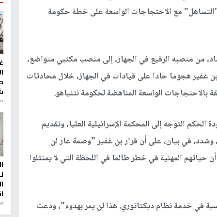
"التساهل" مع الاحتجاجات الواسعة على خطة حكومة
اد، من منصبه الرفيع في الجهاز، إلى منصب مكتبي متواضع،
غ
ا
 بن غفير هجوما حادا على قيادات في الجهاز، خلال محادثات
ط
ش
لقة بالاحتجاجات الواسعة المناهضة لحكومة نتنياهو.
منذ 2
الحكم التوجه إلى المحكمة الإسرائيلية العليا، وتقديم
وشدد، في بيان، على أن قرار بن غفير "وصمة عار لن
 حياتهم المهنية في خطر طالما في اللحظة التي لا يمتثلوا
ا
ل
ا
ا
من
ية في خدمة نظام ديكتاتوري. هذا لن يمر بهدوء"، ودعت