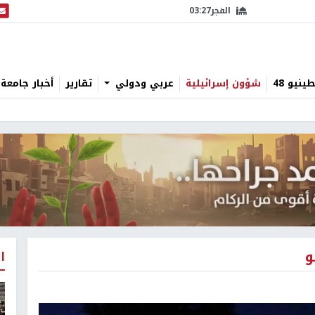
الفجر
03:27
البث
نيو 48
شؤون إسرائيلية
عربي ودولي
تقارير
أخبار جامعة 
و
ا