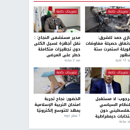
تصريحات خاصة
تصريحات خاصة
ازي حمد للشرق:
مدير مستشفى النجاح: :
لاتفاق حصيلة مفاوضات
نقل أجهزة غسيل الكلى
ويلة استمرت ستة
دون تجهيزات متكاملة
هور
خطر على المرضى
1 ثانية
منذ 2 ساعة
تصريحات خاصة
تصريحات خاصة
لرجوب: لا مستقبل
الخضور: نجاح تجربة
لنظام السياسي
امتحان التربية الإسلامية
لفلسطيني دون
يمهد للتوسع إلكترونيًا
نتخابات ديمقراطية
1 شهر ago
ذ ساعة