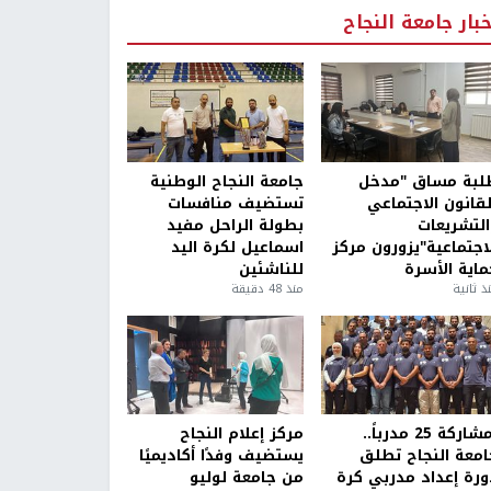
خبار جامعة النجاح
لبة مساق "مدخل
جامعة النجاح الوطنية
لقانون الاجتماعي
تستضيف منافسات
التشريعات
بطولة الراحل مفيد
لاجتماعية"يزورون مركز
اسماعيل لكرة اليد
ماية الأسرة
للناشئين
ذ ثانية
منذ 48 دقيقة
بمشاركة 25 مدرباً..
مركز إعلام النجاح
امعة النجاح تطلق
يستضيف وفدًا أكاديميًا
ورة إعداد مدربي كرة
من جامعة لوليو