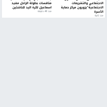
الاجتماعي والتشريعات
منافسات بطولة الراحل مفيد
الاجتماعية"يزورون مركز حماية
اسماعيل لكرة اليد للناشئين
الأسرة
منذ 48 دقيقة
منذ ثانية
بمشاركة 25 مدرباً.. جامعة النجاح
مركز إعلام النجاح يستضيف وفدًا
تطلق دورة إعداد مدربي كرة
أكاديميًا من جامعة لوليو
القدم المستوى (C)
للتكنولوجيا السويدية
منذ 51 دقيقة
منذ 9 دقيقة
تقارير
" قانون درومي".. بين حق الدفاع عن النفس وواقع
الفلسطينيين تحت الاحتلال
منذ 8 ثواني
تقارير
شهداء بينهم أطفال في غزة.. والاحتلال يصعّد
غاراته ويمنح السكان دقائق للإخلاء