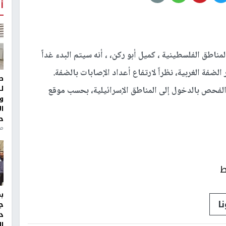
أ
اطق الفلسطينية ، كميل أبو ركن، ، أنه سيتم البدء غداً
فة الغربية، نظراً لارتفاع أعداد الإصابات بالضفة.
ط
ل
الفحص بالدخول إلى المناطق الإسرائيلية، بحسب موقع
و
ا
ح
من
ط
ا
ج
د
ال