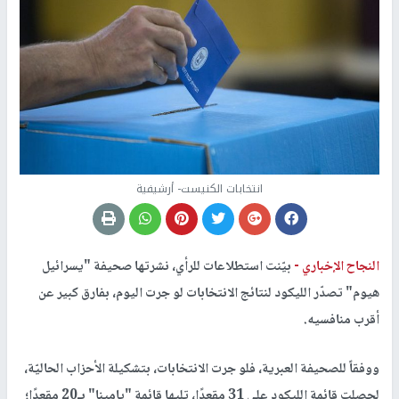
انتخابات الكنيست- أرشيفية
النجاح الإخباري -
بيّنت استطلاعات للرأي، نشرتها صحيفة "يسرائيل
هيوم" تصدّر الليكود لنتائج الانتخابات لو جرت اليوم، بفارق كبير عن
أقرب منافسيه.
ووفقاً للصحيفة العبرية، فلو جرت الانتخابات، بتشكيلة الأحزاب الحاليّة،
لحصلت قائمة الليكود على 31 مقعدًا، تليها قائمة "يامينا" بـ20 مقعدًا؛