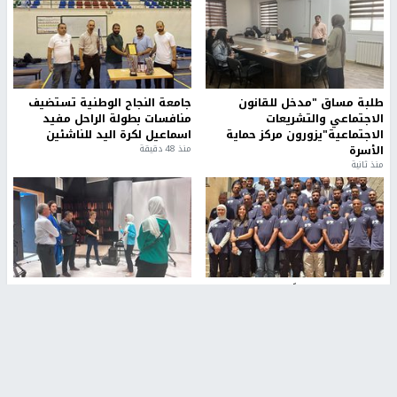
طلبة مساق "مدخل للقانون
جامعة النجاح الوطنية تستضيف
الاجتماعي والتشريعات
منافسات بطولة الراحل مفيد
الاجتماعية"يزورون مركز حماية
اسماعيل لكرة اليد للناشئين
الأسرة
منذ 48 دقيقة
منذ ثانية
بمشاركة 25 مدرباً.. جامعة النجاح
مركز إعلام النجاح يستضيف وفدًا
تطلق دورة إعداد مدربي كرة
أكاديميًا من جامعة لوليو
القدم المستوى (C)
للتكنولوجيا السويدية
منذ 51 دقيقة
منذ 9 دقيقة
تقارير