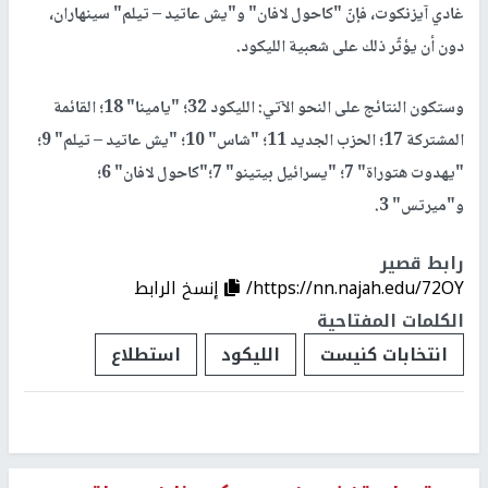
غادي آيزنكوت، فإنّ "كاحول لافان" و"يش عاتيد – تيلم" سينهاران،
دون أن يؤثّر ذلك على شعبية الليكود.
وستكون النتائج على النحو الآتي: الليكود 32؛ "يامينا" 18؛ القائمة
المشتركة 17؛ الحزب الجديد 11؛ "شاس" 10؛ "يش عاتيد – تيلم" 9؛
"يهدوت هتوراة" 7؛ "يسرائيل بيتينو" 7؛"كاحول لافان" 6؛
و"ميرتس" 3.
رابط قصير
https://nn.najah.edu/72OY/
إنسخ الرابط
الكلمات المفتاحية
انتخابات كنيست
الليكود
استطلاع