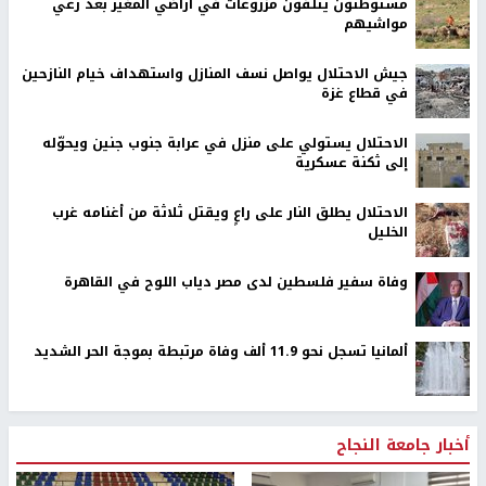
مستوطنون يتلفون مزروعات في أراضي المغير بعد رعي
مواشيهم
جيش الاحتلال يواصل نسف المنازل واستهداف خيام النازحين
في قطاع غزة
الاحتلال يستولي على منزل في عرابة جنوب جنين ويحوّله
إلى ثكنة عسكرية
الاحتلال يطلق النار على راعٍ ويقتل ثلاثة من أغنامه غرب
الخليل
وفاة سفير فلسطين لدى مصر دياب اللوح في القاهرة
ألمانيا تسجل نحو 11.9 ألف وفاة مرتبطة بموجة الحر الشديد
أخبار جامعة النجاح