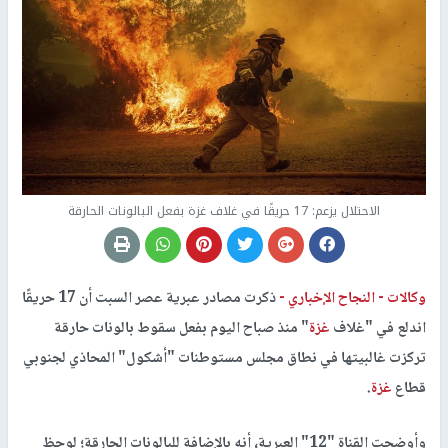
الاحتلال يزعم: 17 حريقًا في غلاف غزة بفعل البالونات الحارقة
وكالات -
النجاح الإخباري -
ذكرت مصادر عبرية عصر السبت أن 17 حريقًا
اندلع في "غلاف
غزة
" منذ صباح اليوم بفعل سقوط بالونات حارقة
تركزت غالبيتها في نطاق مجلس مستوطنات "أشكول" المحاذي لجنوبي
قطاع
غزة
.
وأوضحت القناة "12" العبرية، أنه بالإضافة للبالونات الحارقة؛ لوحظ