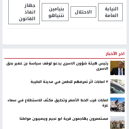
جهاز
النيابة
بنيامين
الاحتلال
انفاذ
العامة
نتنياهو
القانون
اخر الأخبار
رئيس هيئة شؤون الاسرى يدعو لوقف سياسة بن غفير بحق
الاسرى
٣ اصابات اثر تعرضهم للطعن في مدينة الطيبة
اصابات قرب الخط الأصفر وتحليق مكثف للاستطلاع في سماء
غزة
مستعمرون يهاجمون قرية ابو نجيم ويصيبون مواطنا