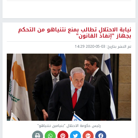
نيابة الاحتلال تطالب بمنع نتنياهو من التحكم
بجهاز "إنفاذ القانون"
تم النشر بتاريخ:
2020-05-03 14:29
رئيس حكومة الاحتلال "بنيامين نتنياهو"