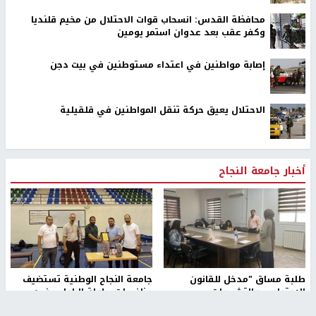
محافظة القدس: انسحاب قوات الاحتلال من مخيم قلنديا
وكفر عقب بعد عدوان استمر يومين
إصابة مواطنين في اعتداء مستوطنين في بيت دجن
الاحتلال يعيق حركة تنقل المواطنين في قلقيلية
أخبار جامعة النجاح
طلبة مساق "مدخل للقانون
جامعة النجاح الوطنية تستضيف
الاجتماعي والتشريعات
منافسات بطولة الراحل مفيد
الاجتماعية"يزورون مركز حماية
اسماعيل لكرة اليد للناشئين
منذ 48 دقيقة