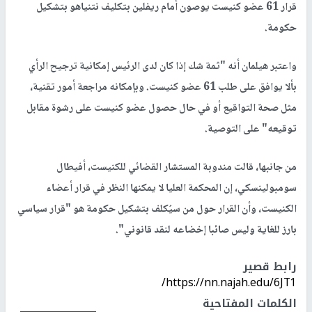
قرار 61 عضو كنيست يوصون أمام ريفلين بتكليف نتنياهو بتشكيل
حكومة.
واعتبر هيلمان أنه "ثمة شك إذا كان لدى الرئيس إمكانية ترجيح الرأي
بألا يوافق على طلب 61 عضو كنيست. وبإمكانه مراجعة أمور تقنية،
مثل صحة التواقيع أو في حال حصول عضو كنيست على رشوة مقابل
توقيعه" على التوصية.
من جانبها، قالت مندوبة المستشار القضائي للكنيست، أفيطال
سومبولينسكي، إن المحكمة العليا لا يمكنها النظر في قرار أعضاء
الكنيست، وأن القرار حول من سيُكلف بتشكيل حكومة هو "قرار سياسي
بارز للغاية وليس صائبا إخضاعه لنقد قانوني".
رابط قصير
https://nn.najah.edu/6JT1/
الكلمات المفتاحية