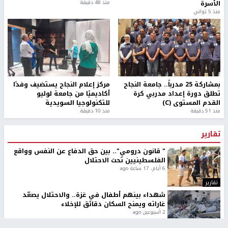
الأسرة
منذ 48 دقيقة
منذ 5 ثواني
بمشاركة 25 مدرباً.. جامعة النجاح
مركز إعلام النجاح يستضيف وفدًا
تطلق دورة إعداد مدربي كرة
أكاديميًا من جامعة لوليو
القدم المستوى (C)
للتكنولوجيا السويدية
منذ 51 دقيقة
منذ 10 دقيقة
تقارير
" قانون درومي".. بين حق الدفاع عن النفس وواقع
الفلسطينيين تحت الاحتلال
6 أيام، 17 ساعة ago
تقارير
شهداء بينهم أطفال في غزة.. والاحتلال يصعّد
غاراته ويمنح السكان دقائق للإخلاء
2 أسبوعين ago
تقارير