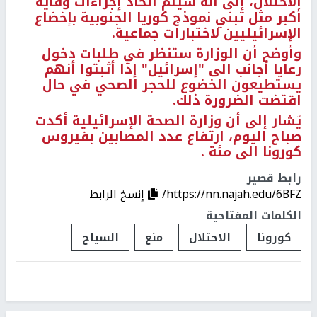
الاحتلال، إلى أنه سيتم اتخاذ إجراءات وقاية
أكبر مثل تبني نموذج كوريا الجنوبية بإخضاع
الإسرائيليين لاختبارات جماعية.
وأوضح أن الوزارة ستنظر في طلبات دخول
رعايا أجانب الى "إسرائيل" إذا أثبتوا أنهم
يستطيعون الخضوع للحجر الصحي في حال
اقتضت الضرورة ذلك.
يُشار إلى أن وزارة الصحة الإسرائيلية أكدت
صباح اليوم، ارتفاع عدد المصابين بفيروس
كورونا الى مئة .
رابط قصير
https://nn.najah.edu/6BFZ/
إنسخ الرابط
الكلمات المفتاحية
كورونا
الاحتلال
منع
السياح