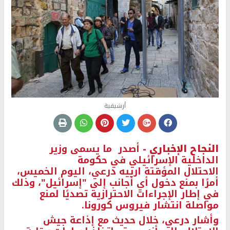
أرشيفية
النجاح الإخباري -
أصدر ما يسمى وزير
الداخلية الإسرائيلي في حكومة
الاحتلال المؤقتة ارييه درعي، اليوم الخميس،
أمرًا بمنع دخول أي أجانب إلى "إسرائيل"، وذلك
في إطار الإجراءات الاحترازية تصديًا لمنع
مواصلة انتشار فيروس كورونا.
وأشار درعي، خلال حديث مع إذاعة جيش