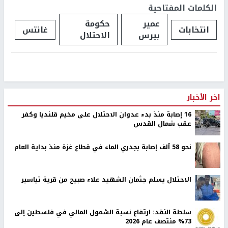
الكلمات المفتاحية
عمير
حكومة
انتخابات
غانتس
بيرس
الاحتلال
اخر الأخبار
16 إصابة منذ بدء عدوان الاحتلال على مخيم قلنديا وكفر
عقب شمال القدس
نحو 58 ألف إصابة بجدري الماء في قطاع غزة منذ بداية العام
الاحتلال يسلم جثمان الشهيد علاء صبيح من قرية تياسير
سلطة النقد: ارتفاع نسبة الشمول المالي في فلسطين إلى
73% منتصف عام 2026