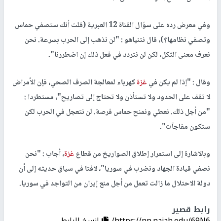
وفي معرض رده على سؤال القناة 12 العبرية (قلت أنك ستصفي حماس
وتصفي نظامها؟)، قال نتنياهو : "لن نذهب إلى الحرب بسرعة. نحن
نعرف معنى الثكل، لكن لن نتردد في فعل ذلك إن اضطررنا".
وقال : "إذا لم يكن في
غزة
كهرباء لمعالجة الصرف الصحي، فإن الأمراض
لا تقف على الحدود ولا تستأذن ولا تحتاج إلى تصاريح"، مستطردا :
"من أجل ذلك. نعطي ونمنح حماس فرصة. لن نتعجل في الحرب لكن
ستكون مفاجآت".
وبالاشارة إلى استمرار إطلاق الصواريخ من قطاع
غزة
، أجاب : "نحن
نصفي قيادة الجهاد ونضرب في سوريا"، لافتا في سياق حديثه إلى أن
دولة الاحتلال ما زالت تعمل من أجل منع إيران من التواجد في سوريا.
رابط قصير
https://nn.najah.edu/69N6/
إنسخ الرابط