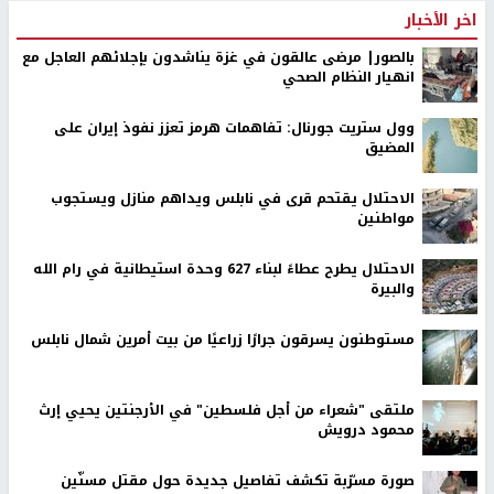
اخر الأخبار
بالصور| مرضى عالقون في غزة يناشدون بإجلائهم العاجل مع
انهيار النظام الصحي
وول ستريت جورنال: تفاهمات هرمز تعزز نفوذ إيران على
المضيق
الاحتلال يقتحم قرى في نابلس ويداهم منازل ويستجوب
مواطنين
الاحتلال يطرح عطاءً لبناء 627 وحدة استيطانية في رام الله
والبيرة
مستوطنون يسرقون جرارًا زراعيًا من بيت أمرين شمال نابلس
ملتقى "شعراء من أجل فلسطين" في الأرجنتين يحيي إرث
محمود درويش
صورة مسرّبة تكشف تفاصيل جديدة حول مقتل مسنّين