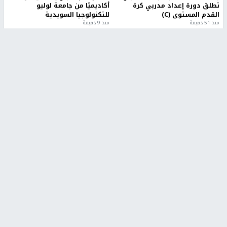
تطلق دورة إعداد مدربي كرة
أكاديميًا من جامعة لوليو
القدم المستوى (C)
للتكنولوجيا السويدية
منذ 51 دقيقة
منذ 9 دقيقة
تقارير
بالصور| مرضى عالقون في غزة يناشدون بإجلائهم
العاجل مع انهيار النظام الصحي
منذ 3 دقيقة
تقارير
" قانون درومي".. بين حق الدفاع عن النفس وواقع
الفلسطينيين تحت الاحتلال
منذ 8 ثواني
تقارير
شهداء بينهم أطفال في غزة.. والاحتلال يصعّد
غاراته ويمنح السكان دقائق للإخلاء
منذ 11 ثانية
تقارير
تصريحات خاصة
تصريحات خاصة
تصريحات خاصة