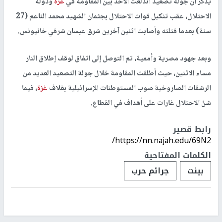
يذكر أن جولة تصعيد اندلعت الأحد بين المقاومة في
غزة
ودولة
الاحتلال، عقب تنكيل قوات الاحتلال بجثمان الشهيد محمد الناعم (27
سنة) بعدما قتلته وأصابت اثنين آخرين شرق عبسان شرقي خانيونس.
وبعد جهود مصرية وأممية، تم التوصل إلى اتفاق لوقف إطلاق النار
مساء الاثنين، حيث أطلقت المقاومة خلال جولة التصعيد العديد من
الرشقات الصاروخية صوب المستوطنات الإسرائيلية بغلاف
غزة
، فيما
شنّ الاحتلال غارات على أهداف في القطاع.
رابط قصير
https://nn.najah.edu/69N2/
الكلمات المفتاحية
بينت
جرائم حرب