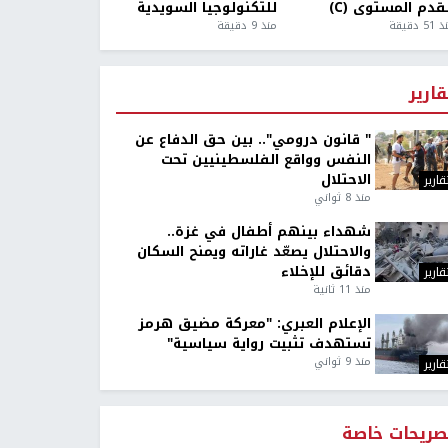
قدم المستوى (C)
للتكنولوجيا السويدية
5 دقيقة
منذ 9 دقيقة
قارير
" قانون درومي".. بين حق الدفاع عن
النفس وواقع الفلسطينيين تحت
الاحتلال
قارير
منذ 8 ثواني
شهداء بينهم أطفال في غزة..
والاحتلال يصعّد غاراته ويمنح السكان
دقائق للإخلاء
قارير
منذ 11 ثانية
الإعلام العبري: "معركة مضيق هرمز
تستهدف تثبيت رواية سياسية"
منذ 9 ثواني
قارير
صريحات خاصة