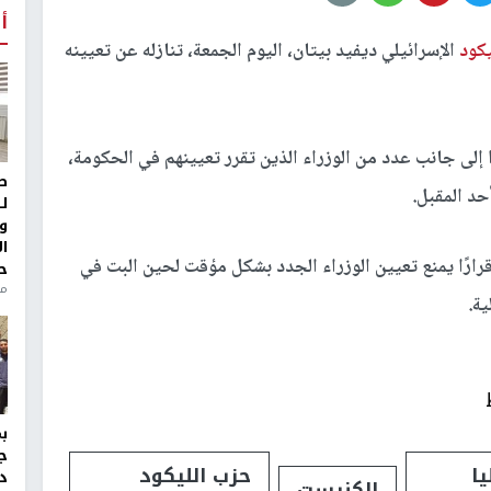
أ
كود
الإسرائيلي ديفيد بيتان، اليوم الجمعة، تنازله عن تعيينه
ا إلى جانب عدد من الوزراء الذين تقرر تعيينهم في الحكومة،
ط
د المقبل.
ل
و
ا
قرارًا يمنع تعيين الوزراء الجدد بشكل مؤقت لحين البت في
ح
من
ية.
ج
يا
حزب الليكود
د
الكنيست