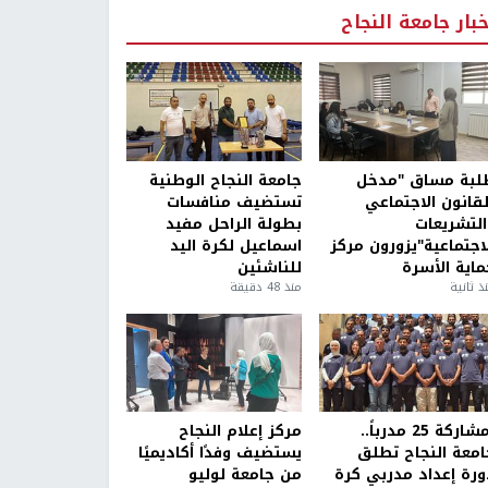
خبار جامعة النجاح
لبة مساق "مدخل
جامعة النجاح الوطنية
لقانون الاجتماعي
تستضيف منافسات
التشريعات
بطولة الراحل مفيد
لاجتماعية"يزورون مركز
اسماعيل لكرة اليد
ماية الأسرة
للناشئين
ذ ثانية
منذ 48 دقيقة
بمشاركة 25 مدرباً..
مركز إعلام النجاح
امعة النجاح تطلق
يستضيف وفدًا أكاديميًا
ورة إعداد مدربي كرة
من جامعة لوليو