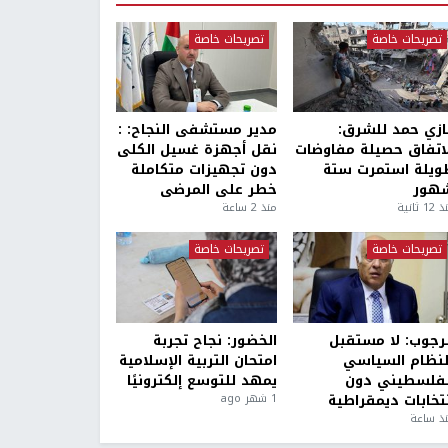
تصريحات خاصة
تصريحات خاصة
ازي حمد للشرق:
مدير مستشفى النجاح: :
لاتفاق حصيلة مفاوضات
نقل أجهزة غسيل الكلى
ويلة استمرت ستة
دون تجهيزات متكاملة
هور
خطر على المرضى
1 ثانية
منذ 2 ساعة
تصريحات خاصة
تصريحات خاصة
لرجوب: لا مستقبل
الخضور: نجاح تجربة
لنظام السياسي
امتحان التربية الإسلامية
لفلسطيني دون
يمهد للتوسع إلكترونيًا
نتخابات ديمقراطية
1 شهر ago
ذ ساعة