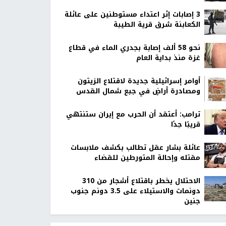
‏3 إصابات إثر اعتداء مستوطنين على عائلة
الكعابنة شرق قرية الطيبة
نحو 58 ألف إصابة بجدري الماء في قطاع
غزة منذ بداية العام
أوامر إسرائيلية جديدة لاقتلاع الزيتون
ومصادرة أراضٍ في جبع شمال القدس
ترامب: أعتقد أن الحرب مع إيران ستنتهي
قريبًا جدًا
عائلة بشار عقل تطالب بكشف ملابسات
مقتله وإحالة المتورطين للقضاء
الاحتلال يخطر باقتلاع أشجار من 310
دونمات والاستيلاء على 3.5 دونم جنوب
جنين