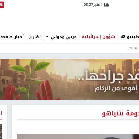
الفجر
03:27
البث
نيو 48
شؤون إسرائيلية
عربي ودولي
تقارير
أخبار جامعة 
 نتنياهو
كومة نتنياهو
ا