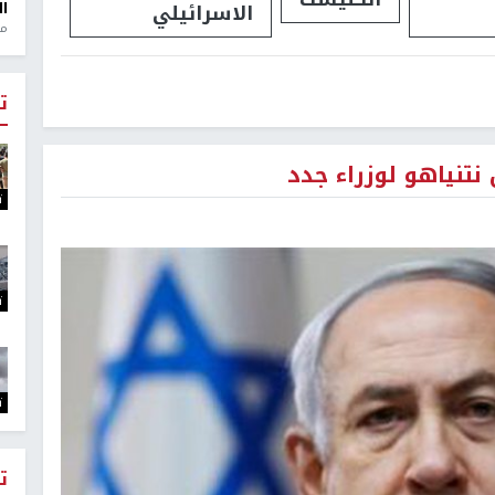
الاسرائيلي
ال
منذ 1
ت
 نتنياهو لوزراء جدد
ت
ت
ت
ت