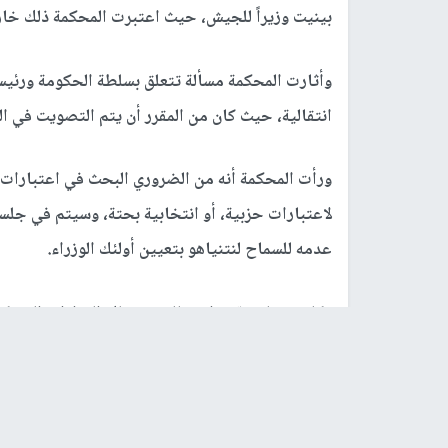
بينيت وزيراً للجيش، حيث اعتبرت المحكمة ذلك خار
وأثارت المحكمة مسألة تتعلق بسلطة الحكومة ورئيس
انتقالية، حيث كان من المقرر أن يتم التصويت في ال
ورأت المحكمة أنه من الضروري البحث في اعتبارات تع
لاعتبارات حزبية، أو انتخابية بحتة، وسيتم في جلسة
عدمه للسماح لنتنياهو بتعيين أولئك الوزراء.
وكان نتنياهو قدم استقالته من تلك الوزارات التي كا
بسبب لوائح الاتهام الموجهة ضده.
رابط قصير
https://nn.najah.edu/61DO/