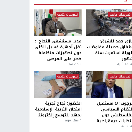
تصريحات خاصة
تصريحات خاصة
ازي حمد للشرق:
مدير مستشفى النجاح: :
لاتفاق حصيلة مفاوضات
نقل أجهزة غسيل الكلى
ويلة استمرت ستة
دون تجهيزات متكاملة
هور
خطر على المرضى
1 ثانية
منذ 2 ساعة
تصريحات خاصة
تصريحات خاصة
لرجوب: لا مستقبل
الخضور: نجاح تجربة
لنظام السياسي
امتحان التربية الإسلامية
لفلسطيني دون
يمهد للتوسع إلكترونيًا
نتخابات ديمقراطية
1 شهر ago
ذ ساعة