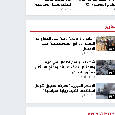
قدم المستوى (C)
للتكنولوجيا السويدية
5 دقيقة
منذ 9 دقيقة
قارير
" قانون درومي".. بين حق الدفاع عن
النفس وواقع الفلسطينيين تحت
الاحتلال
قارير
منذ 8 ثواني
شهداء بينهم أطفال في غزة..
والاحتلال يصعّد غاراته ويمنح السكان
دقائق للإخلاء
قارير
منذ 11 ثانية
الإعلام العبري: "معركة مضيق هرمز
تستهدف تثبيت رواية سياسية"
منذ 9 ثواني
قارير
صريحات خاصة