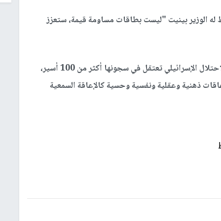
 له الوزير بينيت "ليست بطاقات مساومة قيمة، ستعزز
وأعلنت هيئة شؤون الأسرى والمحررين أن سلطات الاحتلال الإسرائيلي تعتقل في سجونها أكثر من 100 أسير،
عاقات ذهنية وعقلية ونفسية وحسية كالإعاقة السمعية