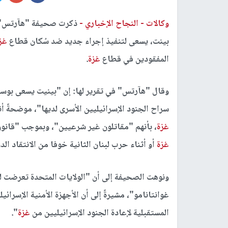
وكالات -
النجاح الإخباري -
ذكرت صحيفة "هآرتس" العب
بينت، يسعى لتنفيذ إجراء جديد ضد سُكان قطاع
غز
المفقودين في قطاع
غزة
.
وقال "هآرتس" في تقرير لها: إن "بينيت يسعى بو
سراح الجنود الإسرائيليين الأسرى لديها"، موضحةً أ
غزة
، بأنهم "مقاتلون غير شرعيين"، وبموجب "قانون
غزة
أو أثناء حرب لبنان الثانية خوفا من الانتقاد الد
ونوهت الصحيفة إلى أن "الولايات المتحدة تعرضت ل
غوانتانامو"، مشيرةً إلى أن الأجهزة الأمنية الإسر
المستقبلية لإعادة الجنود الإسرائيليين من
غزة
".