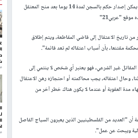
شرعي من شأنه أن يعرض أمن إسرائيل للخطر، فإنه يمكن إصدار حكم بالسجن لمدة 14 يوما بعد منح المعتقل
 موقع "عربي21"
من تاريخ الاعتقال إلى قاضي المقاطعة، ويتم إطلاق
غ
مة مقتنعا، بأن أسباب اعتقاله لم تعد قائمة".
ا
ط
ش
 المقاتل غير الشرعي، فهو يعتبر أي شخص لا ينتمي إلى
منذ 2
ا، وحال اعتقاله، يجب محاكمته أو احتجازه رهن الاعتقال
اء مدة العقوبة أو عندما لا يكون هناك خطر آخر من
ا
ل
أن "العديد من الفلسطينيين الذين يعبرون السياج الفاصل
ا
ا
لية ويبحث عن عمل".
من