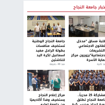
خبار جامعة النجاح
لبة مساق "مدخل
جامعة النجاح الوطنية
لقانون الاجتماعي
تستضيف منافسات
التشريعات
بطولة الراحل مفيد
لاجتماعية"يزورون مركز
اسماعيل لكرة اليد
ماية الأسرة
للناشئين
ذ ثانية
منذ 48 دقيقة
بمشاركة 25 مدرباً..
مركز إعلام النجاح
امعة النجاح تطلق
يستضيف وفدًا أكاديميًا
ورة إعداد مدربي كرة
من جامعة لوليو