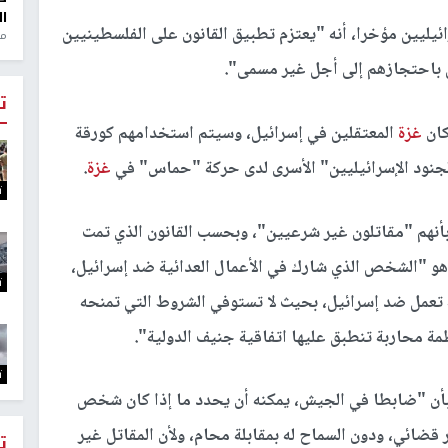
ال
ليين مؤخرا، أنه "يعتزم تطبيق القانون على الفلسطينيين
منذ 1
 باحتجازهم إلى أجل غير مسمى".
ت
كان
غزة
المعتقلين في إسرائيل، وسيتم استخدامهم كورقة
جنود الإسرائيليين" الأسرى لدى حركة "حماس" في
غزة
.
ت
بأنهم "مقاتلون غير شرعيين"، وبحسب القانون الذي تمت
تل غير الشرعي، هو "الشخص الذي شارك في الأعمال العدائية ضد إسرائيل،
ت
تعمل ضد إسرائيل، بحيث لا تستوفي الشروط التي تمنحه
مة محاربة تنطبق عليها اتفاقية جنيف الدولية".
ت
أن "ضابطا في الجيش، يمكنه أن يحدد ما إذا كان شخص
قضائي، ودون السماح له بمقابلة محام، ولأن المقاتل غير
ت