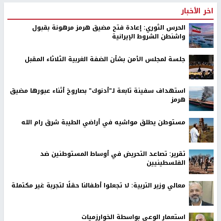
اخر الأخبار
الحرس الثوري: إعادة فتح مضيق هرمز مرهونة بقبول
واشنطن الشروط الإيرانية
جلسة لمجلس الأمن بشأن الضفة الغربية الثلاثاء المقبل
استهداف سفينة تابعة لـ"أدنوك" بصاروخ أثناء عبورها مضيق
هرمز
مستوطن يطلق مواشيه في أراضي الطيبة شرق رام الله
تقرير: تصاعد التحريض في أوساط المستوطنين ضد
الفلسطينيين
معالي وزير التربية: لا تجعلوا أطفالنا حقلًا لتجربة غير مكتملة
استعمار الوعي بواسطة الخوارزميات