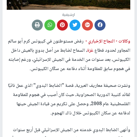
ارشيفية
وكالات -
النجاح الإخباري -
رفض مستوطنون في كيبوتس كرم أبو سالم
المجاور لحدود قطاع
غزة
، السماح لضابط من أصل بدويّ بالعيش داخل
الكيبوتس، بعد سنوات من الخدمة في الجيش الإسرائيليّ، ورغم إصابته
في هجوم سابق للمقاومة أثناء دفاعه عن سكّان الكيبوتس.
ونشرت صحيفة معاريف العبرية، قصة "الضابط البدوي" الذي عمل نائبًا
لقائد كتيبة الدورية الصحراوية، حيث كان أصيب في هجوم للمقاومة
الفلسطينية عام 2008، وحصل على تكريم من قيادة الجيش حينها
لدفاعه عن سكان الكيبوتس خلال ذاك الهجوم.
وأنهى الضابط البدوي خدمته من الجيش الإسرائيلي قبل أربع سنوات