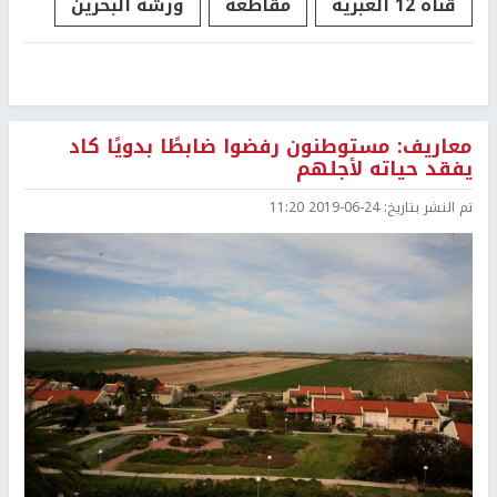
قناة 12 العبرية
مقاطعة
ورشة البحرين
معاريف: مستوطنون رفضوا ضابطًا بدويًا كاد
يفقد حياته لأجلهم
تم النشر بتاريخ:
2019-06-24 11:20