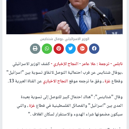
الوزير الاسرائيلي ،يوفال شتنايس
نابلس -
ترجمة : علا عامر
-
النجاح الإخباري -
كشف الوزير الاسرائيلي
،يوفال شتنايس عن قرب احتمالية التوصل لاتفاق تسوية بين "اسرائيل"
وقطاع
غزة
، وفق ما ترجمه موقع
النجاح الاخباري
عن القناة العبرية 13.
وقال "شتاينس": "هناك احتمال كبير للتوصل إلى تسوية بعيدة
المدى بين "اسرائيل" والفصائل الفلسطينية في قطاع
غزة
، والتي
سيكون مضمونها شراء الهدوء والاستقرار لسكان الغلاف ."