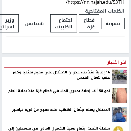
https://nn.najah.edu/53TH/
الكلمات المفتاحية
قطاع
اجتماع
وزير
تسوية
شتنايس
غزة
الكابينت
اسرائي
اخر الأخبار
16 إصابة منذ بدء عدوان الاحتلال على مخيم قلنديا وكفر
عقب شمال القدس
نحو 58 ألف إصابة بجدري الماء في قطاع غزة منذ بداية العام
الاحتلال يسلم جثمان الشهيد علاء صبيح من قرية تياسير
سلطة النقد: ارتفاع نسبة الشمول المالي في فلسطين إلى