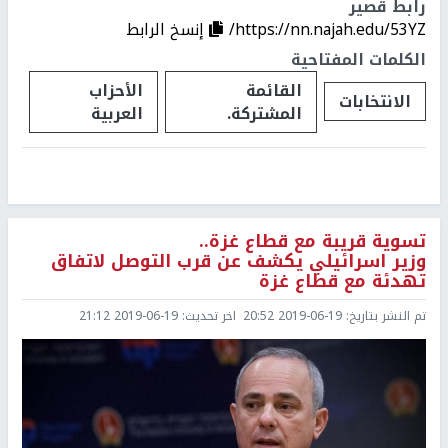
رابط قصير
https://nn.najah.edu/53YZ/
إنسخ الرابط
الكلمات المفتاحية
القائمة
الأحزاب
الانتخابات
المشتركة.
العربية
تسوية قريبة مع قطاع غزة..
وزير اسرائيلي يكشف عن قرب التوصل لاتفاق
تهدئة مع قطاع غزة
تم النشر بتاريخ:
2019-06-19 20:52
اخر تحديث:
2019-06-19 21:12