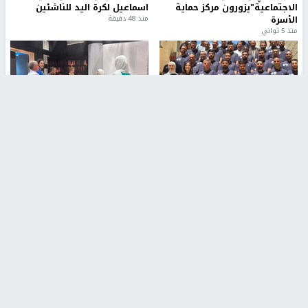
الاجتماعية"يزورون مركز حماية
اسماعيل لكرة اليد للناشئين
الأسرة
منذ 48 دقيقة
منذ 5 ثواني
بمشاركة 25 مدرباً.. جامعة النجاح
مركز إعلام النجاح يستضيف وفدًا
تطلق دورة إعداد مدربي كرة
أكاديميًا من جامعة لوليو
القدم المستوى (C)
للتكنولوجيا السويدية
منذ 51 دقيقة
منذ 10 دقيقة
تقارير
" قانون درومي".. بين حق الدفاع عن النفس وواقع
الفلسطينيين تحت الاحتلال
6 أيام، 17 ساعة ago
تقارير
شهداء بينهم أطفال في غزة.. والاحتلال يصعّد
غاراته ويمنح السكان دقائق للإخلاء
2 أسبوعين ago