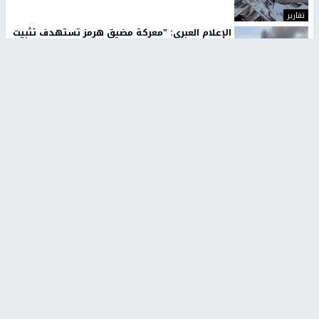
تقارير
الإعلام العبري: "معركة مضيق هرمز تستهدف تثبيت
رواية سياسية"
منذ 9 ثواني
تقارير
تصريحات خاصة
تصريحات خاصة
تصريحات خاصة
غازي حمد للشرق: الاتفاق حصيلة
مدير مستشفى النجاح: : نقل
مفاوضات طويلة استمرت ستة
أجهزة غسيل الكلى دون تجهيزات
شهور
متكاملة خطر على المرضى
منذ 12 ثانية
منذ 2 ساعة
تصريحات خاصة
تصريحات خاصة