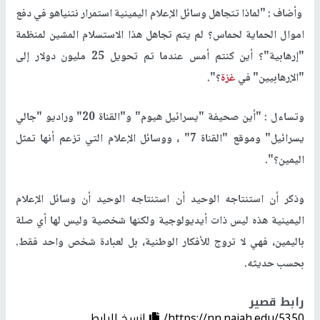
وأضاف : "لماذا تتجاهل وسائل الإعلام اليمينية استمرار نتنياهو في دفع
اموال الحماية لحماس؟ لم يتم تجاهل هذا الاستسلام المشين لمنظمة
"إرهابية"؟ أين كنتم أمس عندما تم تحويل 25 مليون دولار إلى
"الإرهابيين" في
غزة
؟".
وتساءل : "أين صحيفة "يسرائيل هيوم" و"القناة 20" وراديو "جالي
يسرائيل" وموقع "القناة 7" ، ووسائل الإعلام التي تزعم أنها تمثل
اليمين؟".
وذكر أن استنتاجه الوحيد أن استنتاجه الوحيد أن وسائل الإعلام
اليمينية هذه ليس ذات أيديولوجية ولكنها شخصية وليس لها أي صلة
باليمين، فهي لا تروج للأفكار الوطنية، بل لعبادة شخص واحد فقط.
بحسب حديثه.
رابط قصير
https://nn.najah.edu/5350/
إنسخ الرابط