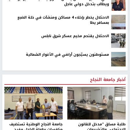
ويطالب بتدخل دولي عاجل
الاحتلال يخطر بإخلاء 4 مساكن ومنشآت في خلة الضبع
بمسافر يطا
الاحتلال يقتحم مخيم عسكر شرق نابلس
مستوطنون يسيّجون أراضي في الأغوار الشمالية
أخبار جامعة النجاح
طلبة مساق "مدخل للقانون
جامعة النجاح الوطنية تستضيف
الاجتماعي والتشريعات
منافسات بطولة الراحل مفيد