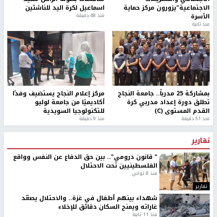
الاجتماعية"يزورون مركز حماية
اسماعيل لكرة اليد للناشئين
الأسرة
منذ 48 دقيقة
منذ ثانية
بمشاركة 25 مدرباً.. جامعة النجاح
مركز إعلام النجاح يستضيف وفدًا
تطلق دورة إعداد مدربي كرة
أكاديميًا من جامعة لوليو
القدم المستوى (C)
للتكنولوجيا السويدية
منذ 51 دقيقة
منذ 9 دقيقة
تقارير
" قانون درومي".. بين حق الدفاع عن النفس وواقع
الفلسطينيين تحت الاحتلال
منذ 8 ثواني
تقارير
شهداء بينهم أطفال في غزة.. والاحتلال يصعّد
غاراته ويمنح السكان دقائق للإخلاء
منذ 11 ثانية