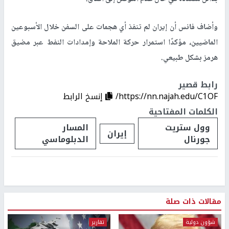
وأضاف فانس أن إيران لم تنفذ أي هجمات على السفن خلال الأسبوعين
الماضيين، مؤكدًا استمرار حركة الملاحة وإمدادات النفط عبر مضيق
هرمز بشكل طبيعي.
رابط قصير
https://nn.najah.edu/C1OF/
إنسخ الرابط
الكلمات المفتاحية
وول ستريت
المسار
إيران
جورنال
الدبلوماسي
مقالات ذات صلة
شؤون دولية
تقارير