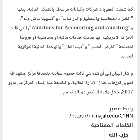
كما شملت العقوبات شركات وكيانات مرتبطة بالشبكة المالية، بينها
"الخبراء للمحاسبة والتدقيق والدراسات"، و"تسهيلات ش.م.م"،
و"Auditors for Accounting and Auditing"، التي قالت
الخزانة الأمريكية إنها قدمت خدمات مالية أو محاسبية أو قروضًا
لمصلحة "القرض الحسن" و"بيت المال" والوحدة المالية المركزية
للحزب.
وأشار البيان إلى أن هذه هي ثالث خطوة عقابية يتخذها مركز استهداف
تمويل الإرهاب خلال الإدارة الحالية، والتاسعة منذ إنشاء المركز في مايو
2017، خلال ولاية الرئيس دونالد ترامب.
رابط قصير
https://nn.najah.edu/C1NN/
الكلمات المفتاحية
حزب الله