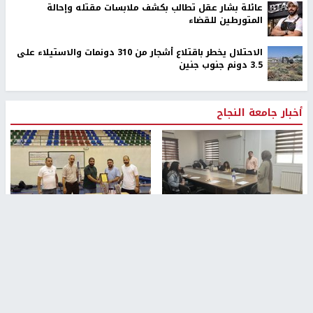
عائلة بشار عقل تطالب بكشف ملابسات مقتله وإحالة
المتورطين للقضاء
الاحتلال يخطر باقتلاع أشجار من 310 دونمات والاستيلاء على
3.5 دونم جنوب جنين
أخبار جامعة النجاح
طلبة مساق "مدخل للقانون
جامعة النجاح الوطنية تستضيف
الاجتماعي والتشريعات
منافسات بطولة الراحل مفيد
الاجتماعية"يزورون مركز حماية
اسماعيل لكرة اليد للناشئين
الأسرة
منذ 48 دقيقة
منذ ثانية