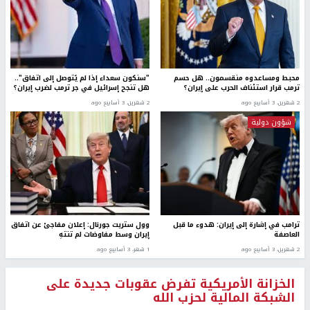
محبط ومساعدوه منقسمون.. هل حسم
"سنكون سعداء إذا لم يُتوصل إلى اتفاق"..
ترمب قرار استئناف الحرب على إيران؟
هل تنجح إسرائيل في جر ترمب لضرب إيران؟
2 شهرين، 3 أسابيع ago
2 شهرين، 3 أسابيع ago
شؤون دولية
ترامب في إشارة إلى إيران: هدوء ما قبل
وول ستريت جورنال: إعلان مفاجئ عن اتفاق
العاصفة
إيران وسط مفاوضات لم تنتهِ
2 شهرين، 3 أسابيع ago
1 شهر، 3 أسابيع ago
الخزانة الأمريكية تفرض عقوبات جديدة على
الشبكة المالية لحزب الله