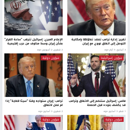
تقرير: إدارة ترامب تفقد تفاؤلها بإمكانية
الإعلام العبري: إسرائيل تترقب "ساعة القرار"
التوصل إلى اتفاق نووي مع إيران
بشأن إيران وسط مخاوف من حرب إقليمية
3 أسابيع، 5 أيام ago
2 شهرين، 2 أسبوعين ago
شؤون إسرائيلية
شؤون دولية
فانس: إسرائيل ستنضم إلى الاتفاق وترامب
ترامب: إيران ستواجه وقتا "سيئا للغاية" إذا
قد يكشف بنوده قبل الحمعة
لم نصل لاتفاق
1 شهر، 3 أسابيع ago
2 شهرين، 3 أسابيع ago
شؤون دولية
شؤون دولية