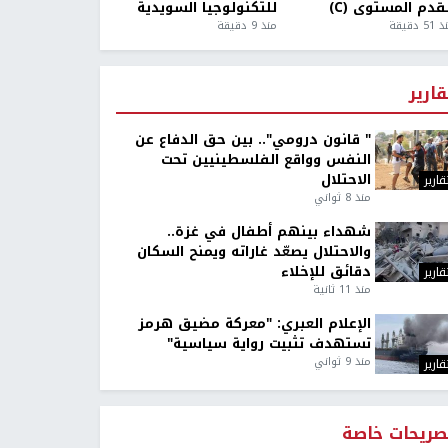
قدم المستوى (C)
للتكنولوجيا السويدية
5 دقيقة
منذ 9 دقيقة
قارير
" قانون درومي".. بين حق الدفاع عن
النفس وواقع الفلسطينيين تحت
الاحتلال
قارير
منذ 8 ثواني
شهداء بينهم أطفال في غزة..
والاحتلال يصعّد غاراته ويمنح السكان
دقائق للإخلاء
قارير
منذ 11 ثانية
الإعلام العبري: "معركة مضيق هرمز
تستهدف تثبيت رواية سياسية"
منذ 9 ثواني
قارير
صريحات خاصة