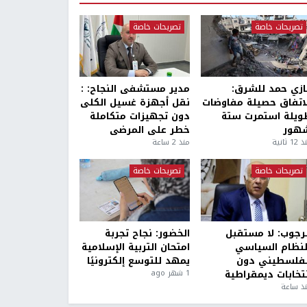
تصريحات خاصة
تصريحات خاصة
ازي حمد للشرق:
مدير مستشفى النجاح: :
لاتفاق حصيلة مفاوضات
نقل أجهزة غسيل الكلى
ويلة استمرت ستة
دون تجهيزات متكاملة
هور
خطر على المرضى
1 ثانية
منذ 2 ساعة
تصريحات خاصة
تصريحات خاصة
لرجوب: لا مستقبل
الخضور: نجاح تجربة
لنظام السياسي
امتحان التربية الإسلامية
لفلسطيني دون
يمهد للتوسع إلكترونيًا
نتخابات ديمقراطية
1 شهر ago
ذ ساعة