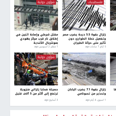
فلسطينيات
شؤون دولية
زلزال بقوة 5.5 درجة يضرب مصر
مقتل شرطي وإصابة اثنين في
وتفعيل خطة الطوارئ دون
إطلاق نار قرب مركز يهودي
تأثير على حركة الطيران
بمونتريال الكندية
5 أيام، 7 ساعات ago
1 شهر، 2 أسبوعين ago
شؤون دولية
ا
زلزال بقوة 7.1 يضرب اليابان
حصيلة ضحايا زلزالي فنزويلا
وتحذير من تسونامي
ترتفع إلى أكثر من 5 آلاف قتيل
1 اسبوع.، 4 أيام ago
3 أسابيع ago