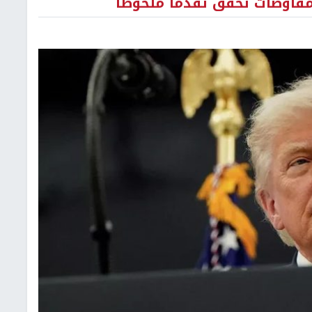
المفاوضات تحقق تقدما ملحوظا