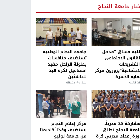
خبار جامعة النجاح
لبة مساق "مدخل
جامعة النجاح الوطنية
لقانون الاجتماعي
تستضيف منافسات
التشريعات
بطولة الراحل مفيد
لاجتماعية"يزورون مركز
اسماعيل لكرة اليد
ماية الأسرة
للناشئين
ذ ثانية
منذ 48 دقيقة
بمشاركة 25 مدرباً..
مركز إعلام النجاح
امعة النجاح تطلق
يستضيف وفدًا أكاديميًا
ورة إعداد مدربي كرة
من جامعة لوليو