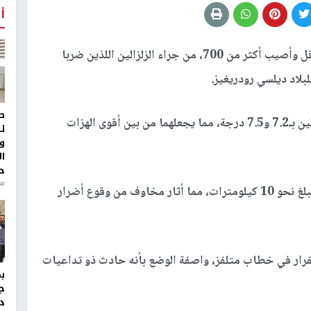
أ
قتل 32 شخصا على الأقل وأصيب أكثر من 700، من جراء الزلزالين اللذين ضربا
لبلاد ديلسي رودريغيز.
ط
وقدرت هيئة المسح الجيولوجي الأميركية قوة الزلزالين بـ7.2 و7.5 درجة، مما يجعلهما من بين أقوى الهزات
ل
و
ا
ح
من
وضرب الزلزال الثاني، وهو الأقوى، على عمق ضحل يبلغ نحو 10 كيلومترات، مما أثار مخاوف من وقوع أضرار
لقرار في خطاب متلفز، واصفة الوضع بأنه حادث ذو تداعيات
ج
د