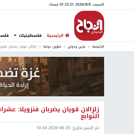
السبت، 8/‏8/‏2026 01:32:22 مساءً
الرئيسية
فلسطينيات
فلسطي
الرئيسية
عربي ودولي
شؤون دولية
زلزالان قويان يضربان فنزو
زلزالان قويان يضربان فنزويلا: عشر
التوابع
تم النشر بتاريخ:
2026-06-25 10:34