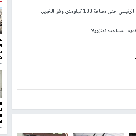
فة 100 كيلومتر، وفق الخبير.
يم المساعدة لفنزويلا.
غ
ا
ط
ش
منذ 2
ا
ل
ا
ا
من