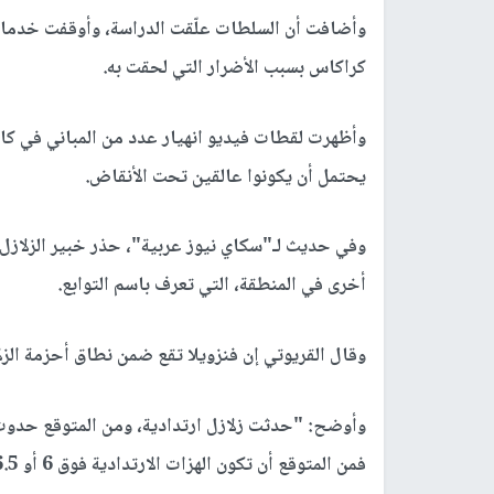
وأضافت أن السلطات علّقت الدراسة، وأوقفت خدمات
كراكاس بسبب الأضرار التي لحقت به.
وأظهرت لقطات فيديو انهيار عدد من المباني في كا
يحتمل أن يكونوا عالقين تحت الأنقاض.
وفي حديث لـ"سكاي نيوز عربية"، حذر خبير الزلازل
أخرى في المنطقة، التي تعرف باسم التوابع.
وقال القريوتي إن فنزويلا تقع ضمن نطاق أحزمة الزل
وأوضح: "حدثت زلازل ارتدادية، ومن المتوقع حدوث أخر
فمن المتوقع أن تكون الهزات الارتدادية فوق 6 أو 6.5 درجات، لكن لا يمكن التنبؤ بموعدها".