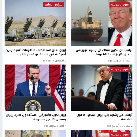
شؤون دولية
شؤون دولية
ترامب: لن تكون هناك أي رسوم عبور في
إيران تعلن استهداف منظومات "هيمارس"
مضيق هرمز لمدة 60 يومًا
أميركية في قاعدة عريفجان بالكويت
1 شهر، 2 أسبوعين ago
2 أسبوعين، 3 أيام ago
شؤون دولية
ترامب في إشارة إلى إيران: هدوء ما قبل
وزير الحرب الأميركي: مستعدون لضرب إيران
العاصفة
بمستويات غير مسبوقة
2 شهرين، 3 أسابيع ago
4 أيام، 9 ساعات ago
شؤون دولية