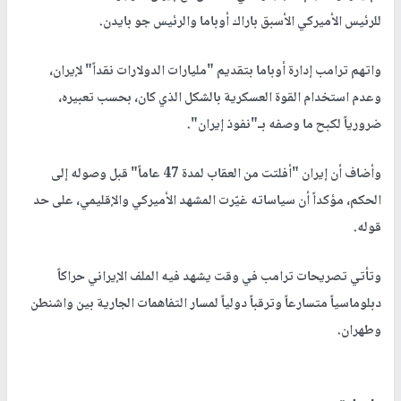
للرئيس الأميركي الأسبق باراك أوباما والرئيس جو بايدن.
واتهم ترامب إدارة أوباما بتقديم "مليارات الدولارات نقداً" لإيران،
وعدم استخدام القوة العسكرية بالشكل الذي كان، بحسب تعبيره،
ضرورياً لكبح ما وصفه بـ"نفوذ إيران".
وأضاف أن إيران "أفلتت من العقاب لمدة 47 عاماً" قبل وصوله إلى
الحكم، مؤكداً أن سياساته غيّرت المشهد الأميركي والإقليمي، على حد
قوله.
وتأتي تصريحات ترامب في وقت يشهد فيه الملف الإيراني حراكاً
دبلوماسياً متسارعاً وترقباً دولياً لمسار التفاهمات الجارية بين واشنطن
وطهران.