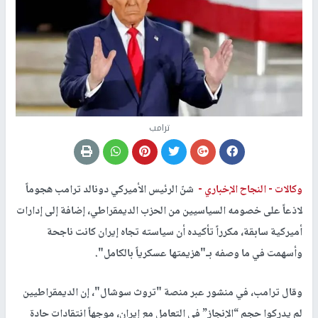
ترامب
وكالات -
النجاح الإخباري -
شنّ الرئيس الأميركي دونالد ترامب هجوماً
لاذعاً على خصومه السياسيين من الحزب الديمقراطي، إضافة إلى إدارات
أميركية سابقة، مكرراً تأكيده أن سياسته تجاه إيران كانت ناجحة
وأسهمت في ما وصفه بـ"هزيمتها عسكرياً بالكامل".
وقال ترامب، في منشور عبر منصة "تروث سوشال"، إن الديمقراطيين
لم يدركوا حجم “الإنجاز” في التعامل مع إيران، موجهاً انتقادات حادة