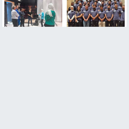
بمشاركة 25 مدرباً.. جامعة النجاح
مركز إعلام النجاح يستضيف وفدًا
تطلق دورة إعداد مدربي كرة
أكاديميًا من جامعة لوليو
القدم المستوى (C)
للتكنولوجيا السويدية
منذ 51 دقيقة
منذ 9 دقيقة
تقارير
" قانون درومي".. بين حق الدفاع عن النفس وواقع
الفلسطينيين تحت الاحتلال
منذ 8 ثواني
تقارير
شهداء بينهم أطفال في غزة.. والاحتلال يصعّد
غاراته ويمنح السكان دقائق للإخلاء
منذ 11 ثانية
تقارير
الإعلام العبري: "معركة مضيق هرمز تستهدف تثبيت
رواية سياسية"