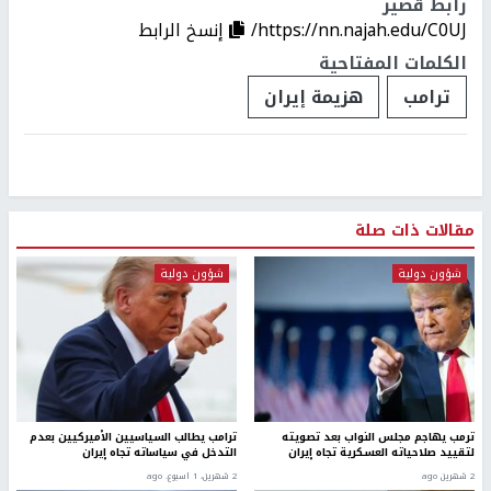
رابط قصير
https://nn.najah.edu/C0UJ/
إنسخ الرابط
الكلمات المفتاحية
ترامب
هزيمة إيران
مقالات ذات صلة
شؤون دولية
شؤون دولية
ترمب يهاجم مجلس النواب بعد تصويته
ترامب يطالب السياسيين الأميركيين بعدم
لتقييد صلاحياته العسكرية تجاه إيران
التدخل في سياساته تجاه إيران
2 شهرين ago
2 شهرين، 1 اسبوع. ago