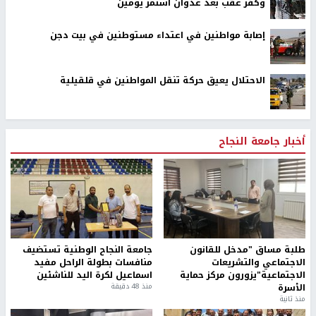
وكفر عقب بعد عدوان استمر يومين
إصابة مواطنين في اعتداء مستوطنين في بيت دجن
الاحتلال يعيق حركة تنقل المواطنين في قلقيلية
أخبار جامعة النجاح
طلبة مساق "مدخل للقانون
جامعة النجاح الوطنية تستضيف
الاجتماعي والتشريعات
منافسات بطولة الراحل مفيد
الاجتماعية"يزورون مركز حماية
اسماعيل لكرة اليد للناشئين
الأسرة
منذ 48 دقيقة
منذ ثانية