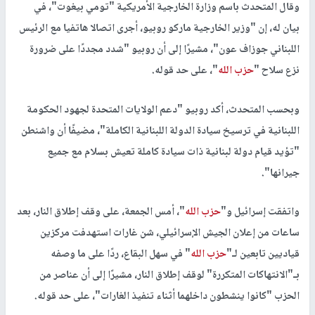
وقال المتحدث باسم وزارة الخارجية الأمريكية "تومي بيغوت"، في
بيان له، إن "وزير الخارجية ماركو روبيو، أجرى اتصالا هاتفيا مع الرئيس
اللبناني جوزاف عون"، مشيرًا إلى أن روبيو "شدد مجددًا على ضرورة
نزع سلاح "
حزب الله
"، على حد قوله.
وبحسب المتحدث، أكد روبيو "دعم الولايات المتحدة لجهود الحكومة
اللبنانية في ترسيخ سيادة الدولة اللبنانية الكاملة"، مضيفًا أن واشنطن
"تؤيد قيام دولة لبنانية ذات سيادة كاملة تعيش بسلام مع جميع
جيرانها".
واتفقت إسرائيل و"
حزب الله
"، أمس الجمعة، على وقف إطلاق النار، بعد
ساعات من إعلان الجيش الإسرائيلي، شن غارات استهدفت مركزين
قياديين تابعين لـ"
حزب الله
" في سهل البقاع، ردًا على ما وصفه
بـ"الانتهاكات المتكررة" لوقف إطلاق النار، مشيرًا إلى أن عناصر من
الحزب "كانوا ينشطون داخلهما أثناء تنفيذ الغارات"، على حد قوله.