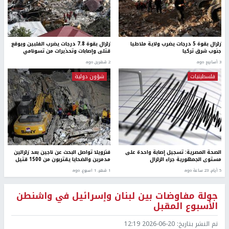
زلزال بقوة 5 درجات يضرب ولاية ملاطيا
زلزال بقوة 7.8 درجات يضرب الفلبين ويوقع
جنوب شرق تركيا
قتلى وإصابات وتحذيرات من تسونامي
3 أسابيع ago
2 شهرين ago
فلسطينيات
شؤون دولية
الصحة المصرية: تسجيل إصابة واحدة على
فنزويلا تواصل البحث عن ناجين بعد زلزالين
مستوى الجمهورية جراء الزلزال
مدمرين والضحايا يقتربون من 1500 قتيل
5 أيام، 23 ساعة ago
1 شهر، 1 اسبوع. ago
جولة مفاوضات بين لبنان وإسرائيل في واشنطن
الأسبوع المقبل
تم النشر بتاريخ:
2026-06-20 12:19