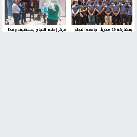
بمشاركة 25 مدرباً.. جامعة النجاح
مركز إعلام النجاح يستضيف وفدًا
تطلق دورة إعداد مدربي كرة
أكاديميًا من جامعة لوليو
القدم المستوى (C)
للتكنولوجيا السويدية
منذ 51 دقيقة
منذ 9 دقيقة
تقارير
بالصور| مرضى عالقون في غزة يناشدون بإجلائهم
العاجل مع انهيار النظام الصحي
منذ 3 دقيقة
تقارير
" قانون درومي".. بين حق الدفاع عن النفس وواقع
الفلسطينيين تحت الاحتلال
منذ 8 ثواني
تقارير
شهداء بينهم أطفال في غزة.. والاحتلال يصعّد
غاراته ويمنح السكان دقائق للإخلاء
منذ 11 ثانية