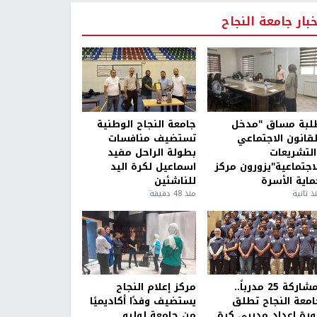
خبار جامعة النجاح
لبة مساق "مدخل
جامعة النجاح الوطنية
لقانون الاجتماعي
تستضيف منافسات
التشريعات
بطولة الراحل مفيد
لاجتماعية"يزورون مركز
اسماعيل لكرة اليد
ماية الأسرة
للناشئين
ذ ثانية
منذ 48 دقيقة
بمشاركة 25 مدرباً..
مركز إعلام النجاح
امعة النجاح تطلق
يستضيف وفدًا أكاديميًا
ورة إعداد مدربي كرة
من جامعة لوليو