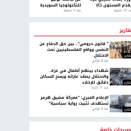
قدم المستوى (C)
للتكنولوجيا السويدية
5 دقيقة
منذ 9 دقيقة
قارير
" قانون درومي".. بين حق الدفاع عن
النفس وواقع الفلسطينيين تحت
الاحتلال
قارير
منذ 8 ثواني
شهداء بينهم أطفال في غزة..
والاحتلال يصعّد غاراته ويمنح السكان
دقائق للإخلاء
قارير
منذ 11 ثانية
الإعلام العبري: "معركة مضيق هرمز
تستهدف تثبيت رواية سياسية"
منذ 9 ثواني
قارير
صريحات خاصة