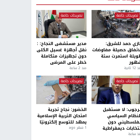
تصريحات خاصة
تصريحات خاصة
ازي حمد للشرق:
مدير مستشفى النجاح: :
لاتفاق حصيلة مفاوضات
نقل أجهزة غسيل الكلى
ويلة استمرت ستة
دون تجهيزات متكاملة
هور
خطر على المرضى
1 ثانية
منذ 2 ساعة
تصريحات خاصة
تصريحات خاصة
لرجوب: لا مستقبل
الخضور: نجاح تجربة
لنظام السياسي
امتحان التربية الإسلامية
لفلسطيني دون
يمهد للتوسع إلكترونيًا
نتخابات ديمقراطية
1 شهر ago
ذ ساعة