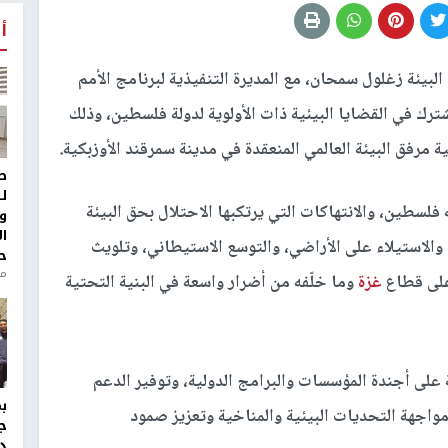
أ
يئة زغلول سمحان، مع المديرة التنفيذية لبرنامج الأمم
شترك في القضايا البيئية ذات الأولوية لدولة فلسطين، وذلك
مرفق البيئة العالمي المنعقدة في مدينة سمرقند الأوزبكية.
ط
ل
لسطين، والانتهاكات التي يرتكبها الاحتلال بحق البيئة
و
ا
 والاستيلاء على الأراضي، والتوسع الاستيطاني، وتلويث
ح
من
 على قطاع
غزة
وما خلّفه من أضرار واسعة في البنية التحتية
 على أجندة المؤسسات والبرامج الدولية، وتوفير الدعم
مواجهة التحديات البيئية والمناخية وتعزيز صمود
ج
د