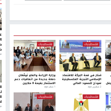
غ
ا
فلسطينيات
فلسطينيات
ط
ش
منذ 2
شنار في قمة البركة للاقتصاد
وزارة الزراعة والفاو توقّعان
الإسلامي:التجربة الفلسطينية
دفعة جديدة من اتفاقيات دعم
نموذج للصمود المالي
الاستثمار بقيمة 8 ملايين
ا
2 شهرين ago
1 شهر ago
ل
ا
فلسطينيات
فلسطينيات
ا
من