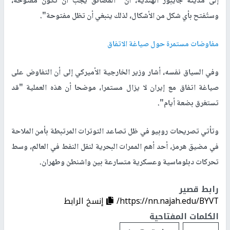
إلى مدينة جايبور الهندية، أن "المضائق يجب أن تكون مفتوحة،
وستُفتح بأي شكل من الأشكال، لذلك ينبغي أن تظل مفتوحة".
مفاوضات مستمرة حول صياغة الاتفاق
وفي السياق نفسه، أشار وزير الخارجية الأميركي إلى أن التفاوض على
صياغة اتفاق مع إيران لا يزال مستمرا، موضحا أن هذه العملية "قد
تستغرق بضعة أيام".
وتأتي تصريحات روبيو في ظل تصاعد التوترات المرتبطة بأمن الملاحة
في مضيق هرمز، أحد أهم الممرات البحرية لنقل النفط في العالم، وسط
تحركات دبلوماسية وعسكرية متسارعة بين واشنطن وطهران.
رابط قصير
https://nn.najah.edu/BYVT/
إنسخ الرابط
الكلمات المفتاحية