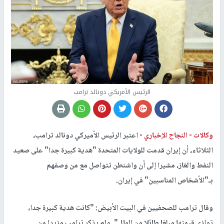
الرئيس الأمريكي دونالد ترامب
وكالات -
النجاح الإخباري -
اعتبر الرئيس الأميركي دونالد ترامب،
الثلاثاء، أن إيران قدمت للولايات المتحدة "هدية كبيرة جدا" على صعيد
النفط والغاز، مشيرا إلى أن واشنطن تتواصل مع من وصفهم
بـ"الأشخاص المناسبين" في إيران.
وقال ترامب للصحفيين في البيت الأبيض: "كانت هدية كبيرة جدا،
توازي قيمتها مبلغا طائلا من المال". ولم يذكر ترامب مزيدا من