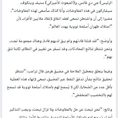
الرئيس) جي دي فانس، و(المبعوث الأميركي) ستيف ويتكوف،
سيشاركون في هذه المفاوضات، وأنا كذلك سأسعى لهذه المفاوضات"،
مشيرا إلى أن واشنطن تسعى لعقد اتفاق لإنقاذ ملايين الأفراد، لأن
"امتلاك طهران أسلحة نووية يهدد العالم".
وأوضح: "لقد قتلنا قادتهم ولم يبق لديهم قادة، وهناك مجموعة نجت،
ونحن ننتظر نتائج المحادثات، وقد تسفر عن تغيير في النظام، لكننا نثق
بهم".
وفيما يتعلق بتعطيل الملاحة في مضيق هرمز، قال ترامب: "ننتظر
تحقيق نتائج بشأن تدفق النفط عبر المضيق، نسعى لإنهاء هذه العملية
بأقل عدد من الضحايا، لكن لا يُسمح لهم بامتلاك أسلحة نووية قد تسمح
لهم بالتخصيب المنخفض".
وتابع: "نحن نبحث عن حل بالمفاوضات ولا نزال نبحث، ويجب التذكير
أنه لن يُسمح لهم بامتلاك الأسلحة النووية، والشرط الأول والثاني