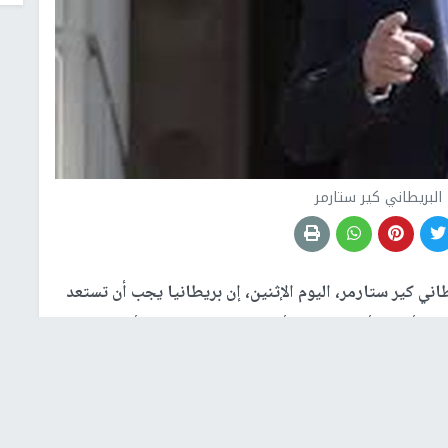
 البريطاني كير ستارمر
اني كير ستارمر، اليوم الإثنين، ⁠إن بريطانيا ‌يجب أن تستعد
، لكن أوضح أنه ⁠لا يساوره أي "مخاوف جدية" بشأن إمدادات
 تركيزنا وطاقتنا على التهدئة السريعة، لكن علينا ⁠أن نخطط