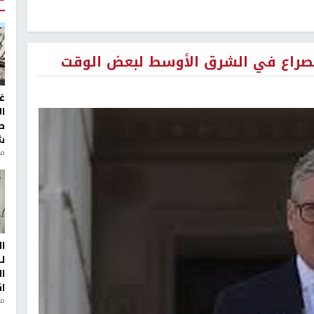
 الصراع في الشرق الأوسط لبعض الوقت
غ
ا
ط
ش
منذ 2
ا
ل
ا
ا
من