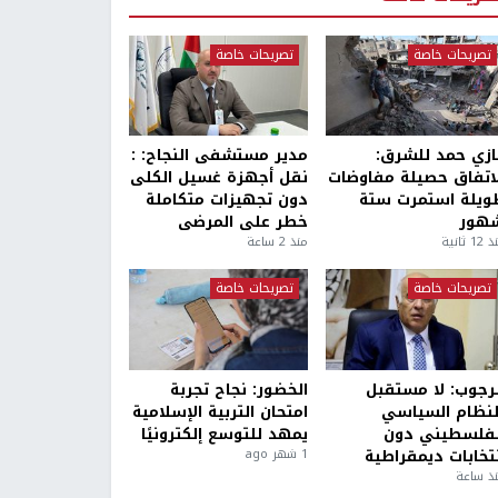
تصريحات خاصة
تصريحات خاصة
ازي حمد للشرق:
مدير مستشفى النجاح: :
لاتفاق حصيلة مفاوضات
نقل أجهزة غسيل الكلى
ويلة استمرت ستة
دون تجهيزات متكاملة
هور
خطر على المرضى
1 ثانية
منذ 2 ساعة
تصريحات خاصة
تصريحات خاصة
لرجوب: لا مستقبل
الخضور: نجاح تجربة
لنظام السياسي
امتحان التربية الإسلامية
لفلسطيني دون
يمهد للتوسع إلكترونيًا
نتخابات ديمقراطية
1 شهر ago
ذ ساعة