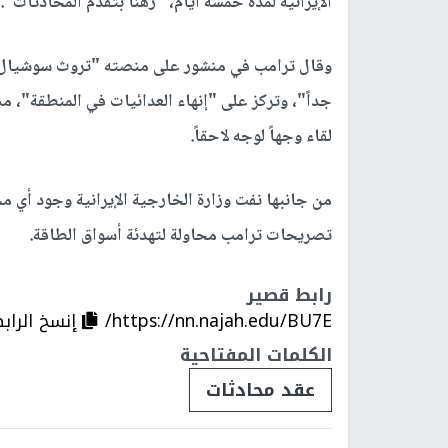
الإيرانية لمدة خمسة أيام، "رهناً بتقدم المحادثات".
وقال ترامب في منشور على منصته "تروث سوشيال"
جداً"، وتركز على "إنهاء العدائيات في المنطقة"، م
لقاء وجهاً لوجه لاحقاً.
من جانبها نفت وزارة الخارجية الإيرانية وجود أي م
تصريحات ترامب محاولة لتهدئة أسواق الطاقة.
رابط قصير
https://nn.najah.edu/BU7E/
إنسخ الراب
الكلمات المفتاحية
عقد محادثات