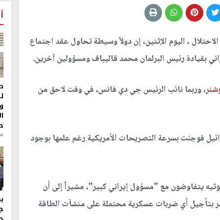
أ
حتلال ، اليوم الإثنين، إن دولاً وسيطة تحاول عقد اجتماع
راني بقيادة رئيس البرلمان محمد قاليباف ومسؤولين آخرين.
ط
شنر
، وربما نائب الرئيس جي دي فانس، في وقت لاحق من
ل
و
ا
ح
من
ائيل فوجئت بسرعة التصريحات الأمريكية رغم علمها بوجود
عوثيه يتفاوضون مع "مسؤول إيراني كبير"، مشيراً إلى أن
أمر بتأجيل أي ضربات عسكرية محتملة على منشآت الطاقة
ج
د