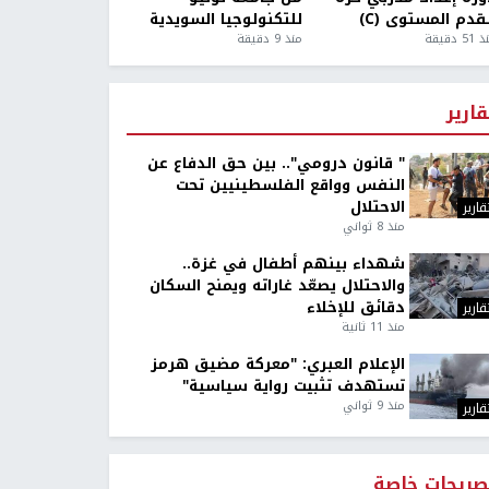
قدم المستوى (C)
للتكنولوجيا السويدية
5 دقيقة
منذ 9 دقيقة
قارير
" قانون درومي".. بين حق الدفاع عن
النفس وواقع الفلسطينيين تحت
الاحتلال
قارير
منذ 8 ثواني
شهداء بينهم أطفال في غزة..
والاحتلال يصعّد غاراته ويمنح السكان
دقائق للإخلاء
قارير
منذ 11 ثانية
الإعلام العبري: "معركة مضيق هرمز
تستهدف تثبيت رواية سياسية"
منذ 9 ثواني
قارير
صريحات خاصة