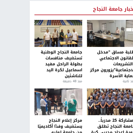
خبار جامعة النجاح
لبة مساق "مدخل
جامعة النجاح الوطنية
لقانون الاجتماعي
تستضيف منافسات
التشريعات
بطولة الراحل مفيد
لاجتماعية"يزورون مركز
اسماعيل لكرة اليد
ماية الأسرة
للناشئين
ذ ثانية
منذ 48 دقيقة
بمشاركة 25 مدرباً..
مركز إعلام النجاح
امعة النجاح تطلق
يستضيف وفدًا أكاديميًا
ورة إعداد مدربي كرة
من جامعة لوليو