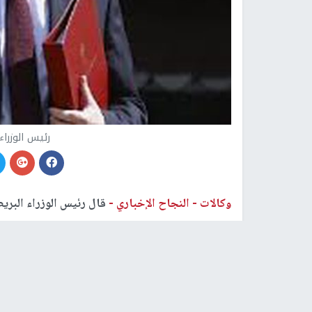
رئيس الوزراء
وكالات -
النجاح الإخباري -
قال رئيس الوزراء البريط
لاحتمال استمرار الحرب ​على إيران لفترة ⁠من الوقت
الطاقة.
وقال ستارمر أمام لجنة ​برلمانية: "يجب أن ينصب كل