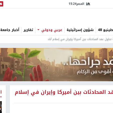
العصر
15:24
البث
نيو 48
شؤون إسرائيلية
عربي ودولي
تقارير
أخبار جامعة 
حاول عقد المحادثات بين أميركا وإيران في إسلام آباد
 المحادثات بين أميركا وإيران في إسلام
ا