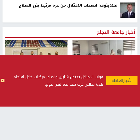
ملادينوف: انسحاب الاحتلال من غزة مرتبط بنزع السلاح
أخبار جامعة النجاح
قوات الاحتلال تعتقل شابين وتصادر مركبات خلال اقتحام
طلبة مساق "مدخل للقانون
جامعة النجاح الوطنية تستضيف
بلدة نحالين غرب بيت لحم فجر اليوم.
الاجتماعي والتشريعات
منافسات بطولة الراحل مفيد
الاجتماعية"يزورون مركز حماية
اسماعيل لكرة اليد للناشئين
الأسرة
منذ 48 دقيقة
منذ 5 ثواني