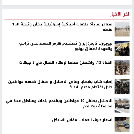
اخر الأخبار
مصادر عبرية: خلافات أميركية إسرائيلية بشأن وثيقة الـ15
نقطة
نيويورك تايمز: إيران تستخدم هرمز للضغط على ترامب
والعودة لاتفاق يونيو
القناة 13: واشنطن تضغط لإنهاء القتال في 3 جبهات
إصابة شاب بشظايا رصاص الاحتلال واعتقال خمسة مواطنين
خلال اقتحام مخيم بلاطة
الاحتلال يعتقل 10 مواطنين ويقتحم بلدات ومناطق عدة في
محافظة بيت لحم
أسعار صرف العملات مقابل الشيكل