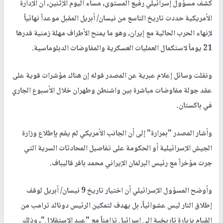
كشف مسؤول إسرائيلي رفيع المستوى، مساء اليوم الإثنين، أن الإدارة
الأمريكية حددت تاريخ التاسع من نيسان/ أبريل المقبل موعداً نهائياً
لإنهاء الحرب الحالية مع إيران، وهو ما يمنح الأطراف مهلة زمنية قدرها
21 يوماً لاستكمال العمليات العسكرية والمفاوضات الدبلوماسية.
ونقلت وسائل إعلام عبرية عن المصدر قوله إن هناك مؤشرات قوية على
عقد جولة مفاوضات مباشرة بين واشنطن وطهران خلال الأسبوع الجاري
في باكستان.
وأشار المصدر "بمرارة" إلى أن الجانب الأمريكي لم يقم بإطلاع وزارة
الجيش الإسرائيلية أو الحكومة على تفاصيل المحادثات السرية التي
جرت مؤخراً مع رئيس البرلمان الإيراني محمد باقر قاليباف.
وأوضح المسؤول الإسرائيلي أن اختيار تاريخ 9 نيسان/ أبريل لوقف
إطلاق النار ليس عشوائياً، بل يهدف لتمكين الرئيس دونالد ترامب من
القيام بزيارة تاريخية إلى إسرائيل تزامناً مع "عيد الاستقلال"، وذلك