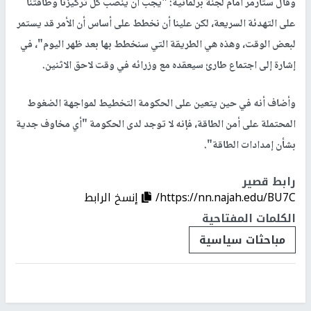
وقال ستارمر أمام لجنة ​برلمانية: "يجب أن ينصب كل تركيزنا وطاقتنا
على التهدئة السريعة، لكن علينا ⁠أن نخطط على أساس ​أن ​الأمر قد يستمر
لبعض الوقت، وهذه هي ‌الطريقة التي سنخطط بها ​بعد ظهر اليوم"، في
⁠إشارة إلى اجتماع ​طارئ سيعقده ⁠مع ‌وزرائه في وقت لاحق الاثنين.
وأضاف أنه في حين ‌يتعين على الحكومة التخطيط لمواجهة الضغوط
المحتملة على أمن الطاقة، فإنه لا ​توجد لدى الحكومة "أي مخاوف جدية
بشأن إمدادات الطاقة".
رابط قصير
https://nn.najah.edu/BU7C/
إنسخ الرابط
الكلمات المفتاحية
مباحثات سياسية