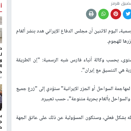
ضيق هرمز
أ
مية، اليوم الاثنين أن مجلس الدفاع الإيراني هدد بنشر ألغام
رها للهجوم.
ط
ل
توى، بحسب وكالة أنباء فارس شبه الرسمية: "إن الطريقة
و
ا
بة هي التنسيق مع إيران".
ح
من
مهاجمة السواحل أو الجزر الإيرانية" ستؤدي إلى "زرع جميع
لسواحل بألغام بحرية متنوعة"، حسب تعبيره.
له بشكل فعلي، وستكون المسؤولية عن ذلك على عاتق الجهة
ج
د