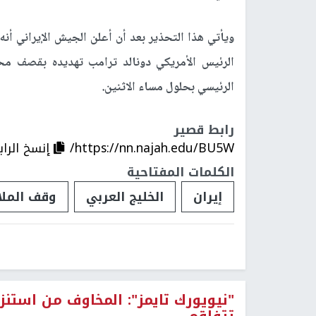
ويأتي هذا التحذير بعد أن أعلن الجيش الإيراني أنه
الرئيس الأمريكي دونالد ترامب تهديده بقصف محطا
الرئيسي بحلول مساء الاثنين.
رابط قصير
https://nn.najah.edu/BU5W/
إنسخ الراب
الكلمات المفتاحية
إيران
الخليج العربي
وقف الملا
"نيويورك تايمز": المخاوف من استنزا