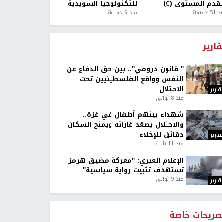
قدم المستوى (C)
للتكنولوجيا السويدية
5 دقيقة
منذ 9 دقيقة
قارير
" قانون درومي".. بين حق الدفاع عن
النفس وواقع الفلسطينيين تحت
الاحتلال
قارير
منذ 8 ثواني
شهداء بينهم أطفال في غزة..
والاحتلال يصعّد غاراته ويمنح السكان
دقائق للإخلاء
قارير
منذ 11 ثانية
الإعلام العبري: "معركة مضيق هرمز
تستهدف تثبيت رواية سياسية"
منذ 9 ثواني
قارير
صريحات خاصة