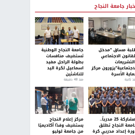
خبار جامعة النجاح
لبة مساق "مدخل
جامعة النجاح الوطنية
لقانون الاجتماعي
تستضيف منافسات
التشريعات
بطولة الراحل مفيد
لاجتماعية"يزورون مركز
اسماعيل لكرة اليد
ماية الأسرة
للناشئين
ذ ثانية
منذ 48 دقيقة
بمشاركة 25 مدرباً..
مركز إعلام النجاح
امعة النجاح تطلق
يستضيف وفدًا أكاديميًا
ورة إعداد مدربي كرة
من جامعة لوليو