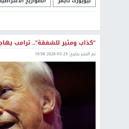
نيويورك تايمز
الصواريخ الاعتراضية
"كذاب ومثير للشفقة".. ترامب يها
تم النشر بتاريخ:
2026-03-23 10:58