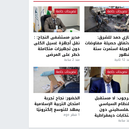
تصريحات خاصة
تصريحات خاصة
ازي حمد للشرق:
مدير مستشفى النجاح: :
لاتفاق حصيلة مفاوضات
نقل أجهزة غسيل الكلى
ويلة استمرت ستة
دون تجهيزات متكاملة
هور
خطر على المرضى
1 ثانية
منذ 2 ساعة
تصريحات خاصة
تصريحات خاصة
لرجوب: لا مستقبل
الخضور: نجاح تجربة
لنظام السياسي
امتحان التربية الإسلامية
لفلسطيني دون
يمهد للتوسع إلكترونيًا
نتخابات ديمقراطية
1 شهر ago
ذ ساعة