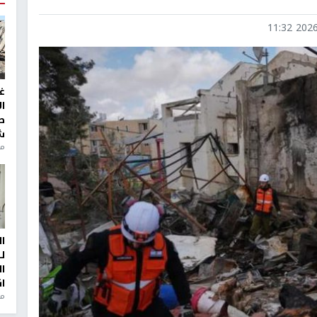
2026-0
غ
ا
ط
ش
منذ 2
ا
ل
ا
ا
من