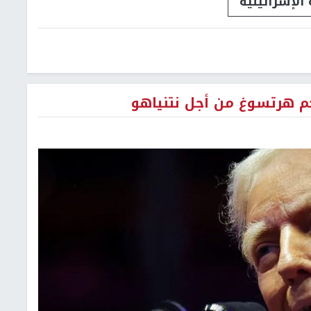
 الإسرائيلية
جم هرتسوغ من أجل نتنياهو