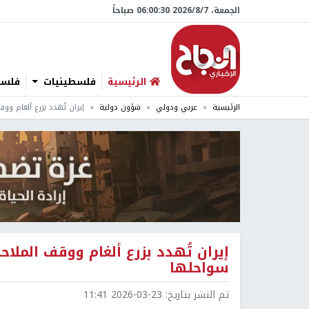
الجمعة، 7/‏8/‏2026 06:00:31 صباحاً
الرئيسية
فلسطينيات
فلسطي
الرئيسية
عربي ودولي
شؤون دولية
إيران تُهدد بزرع ألغام وو
إيران تُهدد بزرع ألغام ووقف الملا
سواحلها
تم النشر بتاريخ:
2026-03-23 11:41