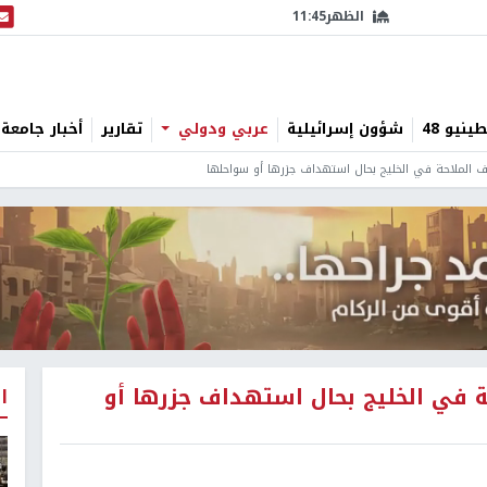
الظهر
11:45
البث
نيو 48
شؤون إسرائيلية
عربي ودولي
تقارير
أخبار جامعة 
قف الملاحة في الخليج بحال استهداف جزرها أو سواحلها
حة في الخليج بحال استهداف جزرها أو
ا