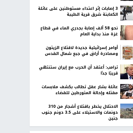
‏3 إصابات إثر اعتداء مستوطنين على عائلة
الكعابنة شرق قرية الطيبة
نحو 58 ألف إصابة بجدري الماء في قطاع
غزة منذ بداية العام
أوامر إسرائيلية جديدة لاقتلاع الزيتون
ومصادرة أراضٍ في جبع شمال القدس
ترامب: أعتقد أن الحرب مع إيران ستنتهي
قريبًا جدًا
عائلة بشار عقل تطالب بكشف ملابسات
مقتله وإحالة المتورطين للقضاء
الاحتلال يخطر باقتلاع أشجار من 310
دونمات والاستيلاء على 3.5 دونم جنوب
جنين