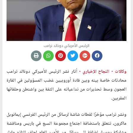
الرئيس الأمريكي دونالد ترامب
وكالات -
النجاح الإخباري -
أثار نشر الرئيس الأميركي دونالد ترامب
محادثات خاصة بينه وبين قادة أوروبيين غضب المسؤولين في القارة
العجوز، وسط تحذيرات من تداعياته على الثقة بين واشنطن وحلفائها
المقربين.
ونشر ترامب مؤخرًا لقطات شاشة لرسائل من الرئيس الفرنسي إيمانويل
ماكرون، تتعلق باستضافة اجتماع مجموعة السبع في باريس ومناقشة
مشاركة روسيا، إضافة إلى رسائل من الأمين العام لحلف الناتو مارك