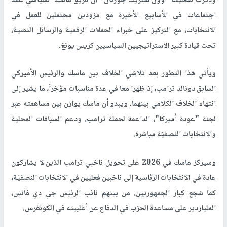
وذكرت صحيفة "وول ستريت جورنال" أن فريق ماسك السياسي عقد
اجتماعات في الأسابيع الأخيرة مع مزودين محتملين للعمل في
الانتخابات، مع التركيز على خبراء الحملات الرقمية والرسائل النصية،
تحت قيادة كبير الاستراتيجيين السياسيين كريس يونغ.
ويأتي هذا التطور بعد تلاشي الخلاف بين ماسك والرئيس الأميركي
السابق دونالد ترامب، إذ ظهرا معا في عدة مناسبات مؤخراً، ما يشير إلى
انتهاء الخلاف الكلامي بينهما. ويبدو أن ماسك يوازن بين مساهمته عبر
لجنة "عودة أميركا"، الداعمة لحملة ترامب، ودعم السباقات المحلية
والانتخابات النصفيّة مباشرة.
وسيركز ماسك في 2026 على تحويل ناخبي ترامب الذين لا يشاركون
عادة في الانتخابات الرئاسية إلى ناخبين فعليين في الانتخابات النصفيّة،
كما شجع كبار الجمهوريين، من بينهم نائب الرئيس جي دي فانس،
الملياردير على مساعدة الحزب في الدفاع عن أغلبيته في الكونغرس.