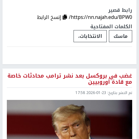
رابط قصير
https://nn.najah.edu/BPW0/
إنسخ الرابط
الكلمات المفتاحية
ماسك
الانتخابات،
غضب في بروكسل بعد نشر ترامب محادثات خاصة
مع قادة أوروبيين
تم النشر بتاريخ:
2026-01-23 17:58