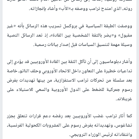
روته، الذي امتدح ترامب ووصفه بـ«الأب» وأشاد بإنجازاته.
ووصفت الطبقة السياسية في بروكسل تسريب هذه الرسائل بأنه «غير
مقبول» و«يضر بالثقة الشخصية بين القادة»، إذ تعد الرسائل النصية
وسيلة مهمة لتنسيق السياسات قبل إصدار بيانات رسمية.
وأشار دبلوماسيون إلى أن تآكل الثقة بين القادة الأوروبيين قد يؤدي إلى
تداعيات خطيرة على التعاون داخل الاتحاد الأوروبي وحلف الناتو، خاصة
بعد سلسلة من تحركات ترامب الاستفزازية، من بينها تهديدات بفرض
رسوم جمركية للضغط على الدول الأوروبية والسعي للاستيلاء على
غرينلاند.
كما أثار ترامب غضب الأوروبيين بعد رفضه دعم قرارات تتعلق بجزر
تشاغوس، وتهديداته بفرض رسوم على المشروبات الكحولية الفرنسية،
وانتقاداته لرئيس الوزراء النرويجي.