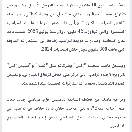
وقدّم ماسك مبلغ 10 ملايين دولار لدعم حملة رجل الأعمال نيت موريس
لانتزاع مقعد السيناتور ميتش ماكونيل عن ولاية كنتاكي، عبر لجنة
"العمل السياسي الكبرى". ويأتي ذلك ضمن تبرعات ماسك السياسية
المستمرة، والتي تجاوزت 42 مليون دولار منذ يونيو 2025، شملت دعم
لجان انتخابية ومبادرات مؤيدة لترامب، إضافة إلى استثماراته السابقة
التي فاقت 300 مليون دولار خلال انتخابات 2024.
ويستغل ماسك منصته "إكس" وشركاته مثل "تسلا" و"سبيس إكس"
للترويج لأجندة ترامب، التي تركز على خفض الإنفاق الفيدرالي، وتقليص
القيود التنظيمية، وتعزيز قواعد إثبات الجنسية عند التصويت.
وتراجع ماسك عن خططه السابقة لتأسيس حزب سياسي جديد تحت
اسم "حزب أميركا"، والتي طرحت خلال ذروة خلافه مع ترامب، في
خطوة تعكس عودته للعمل السياسي ضمن إطار الحزب الجمهوري
التقليدي.