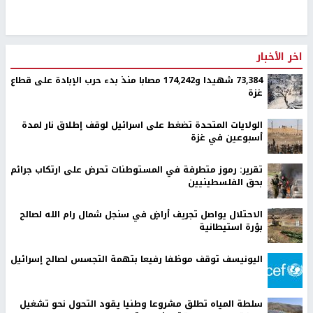
اخر الأخبار
73,384 شهيدا و174,242 مصابا منذ بدء حرب الإبادة على قطاع
غزة
الولايات المتحدة تضغط على اسرائيل لوقف إطلاق نار لمدة
أسبوعين في غزة
تقرير: رموز متطرفة في المستوطنات تحرض على ارتكاب جرائم
بحق الفلسطينيين
الاحتلال يواصل تجريف أراضٍ في سنجل شمال رام الله لصالح
بؤرة استيطانية
اليونيسف توقف موظفا رفيعا بتهمة التجسس لصالح إسرائيل
سلطة المياه تطلق مشروعا وطنيا يقود التحول نحو تشغيل