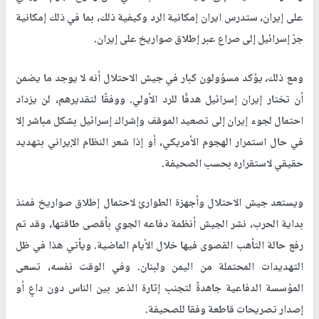
على إيران، ستدرس ايران إمكانية الرد وكيفية ذلك، بما في ذلك إمكانية
جرّ إسرائيل إلى صراع عبر إطلاق صواريخ على إيران.
ومع ذلك، يؤكد مسؤولون كبار في جيش الاحتلال أنه لا يوجد ما يضمن
أن تختار إيران إسرائيل هدفًا للرد الأولي. ووفقًا لتقديرهم، لن يزداد
احتمال لجوء إيران إلى تصعيد الموقف وإشراك إسرائيل بشكل مباشر إلا
في حال استمرار الهجوم الأمريكي، أو إذا شعر النظام الإيراني بتهديد
حقيقي لاستقراره بحسب الصحيفة.
ويستعد جيش الاحتلال وأجهزة الطوارئ لاحتمال إطلاق صواريخ فمنذ
بداية الحرب، نشر الجيش أنظمة دفاعه الجوي بأقصى طاقتها، وقد تم
رفع حالة التأهب القصوى فيها خلال الأيام الماضية. ويأتي هذا في ظل
التهديدات المحتملة من اليمن ولبنان. وفي الوقت نفسه، تسعى
المؤسسة الدفاعية جاهدةً لتجنب إثارة الذعر بين الناس دون داعٍ أو
إصدار تصريحات قاطعة وفقا للصحيفة.