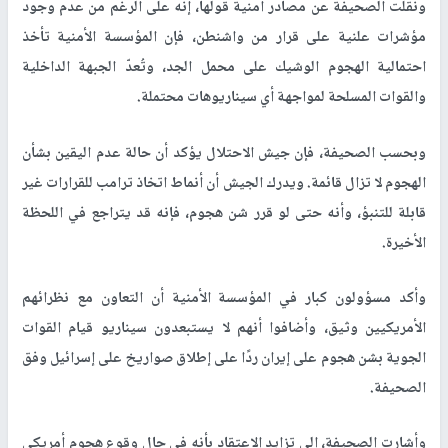
ونقلت الصحيفة عن مصادر أمنية قولها، إنه على الرغم من عدم وجود
مؤشرات علنية على قرار من واشنطن، فإن المؤسسة الأمنية تأخذ
احتمالية الهجوم الوشيك على محمل الجد، وتُعدّ الجبهة الداخلية
والقوات المسلحة لمواجهة أي سيناريوهات محتملة.
وبحسب الصحيفة، فإن جيش الاحتلال يؤكد أن حالة عدم اليقين بشأن
الهجوم لا تزال قائمة. ويدرك الجيش أن أنماط اتخاذ ترامب للقرارات غير
قابلة للتنبؤ، وأنه حتى لو قرر شن هجوم، فإنه قد يتراجع في اللحظة
الأخيرة.
وأكد مسؤولون كبار في المؤسسة الأمنية أن التعاون مع نظرائهم
الأمريكيين وثيق، وأضافوا أنهم لا يستبعدون سيناريو قيام القوات
الجوية بشن هجوم على إيران ردًا على إطلاق صواريخ على إسرائيل وفق
الصحيفة.
وأشارت الصحيفة، إلى تزايد الاعتقاد بأنه في حال وقوع هجوم أمريكي