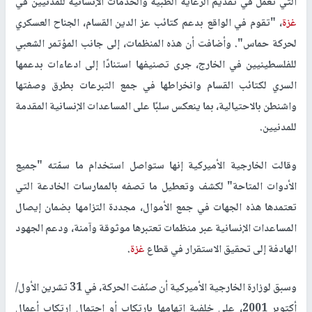
التي تعمل في تقديم الرعاية الطبية والخدمات الإنسانية للمدنيين في
غزة
، "تقوم في الواقع بدعم كتائب عز الدين القسام، الجناح العسكري
لحركة حماس". وأضافت أن هذه المنظمات، إلى جانب المؤتمر الشعبي
للفلسطينيين في الخارج، جرى تصنيفها استنادًا إلى ادعاءات بدعمها
السري لكتائب القسام وانخراطها في جمع التبرعات بطرق وصفتها
واشنطن بالاحتيالية، بما ينعكس سلبًا على المساعدات الإنسانية المقدمة
للمدنيين.
وقالت الخارجية الأميركية إنها ستواصل استخدام ما سمّته "جميع
الأدوات المتاحة" لكشف وتعطيل ما تصفه بالممارسات الخادعة التي
تعتمدها هذه الجهات في جمع الأموال، مجددة التزامها بضمان إيصال
المساعدات الإنسانية عبر منظمات تعتبرها موثوقة وآمنة، ودعم الجهود
الهادفة إلى تحقيق الاستقرار في قطاع
غزة
.
وسبق لوزارة الخارجية الأميركية أن صنّفت الحركة، في 31 تشرين الأول/
أكتوبر 2001، على خلفية اتهامها بارتكاب أو احتمال ارتكاب أعمال