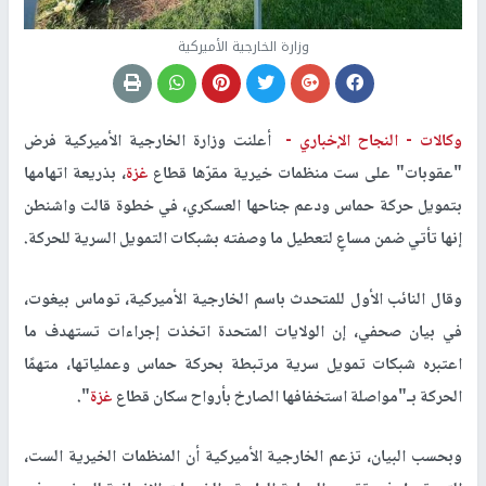
وزارة الخارجية الأميركية
وكالات -
النجاح الإخباري -
أعلنت وزارة الخارجية الأميركية فرض
"عقوبات" على ست منظمات خيرية مقرّها قطاع
غزة
، بذريعة اتهامها
بتمويل حركة حماس ودعم جناحها العسكري، في خطوة قالت واشنطن
إنها تأتي ضمن مساعٍ لتعطيل ما وصفته بشبكات التمويل السرية للحركة.
وقال النائب الأول للمتحدث باسم الخارجية الأميركية، توماس بيغوت،
في بيان صحفي، إن الولايات المتحدة اتخذت إجراءات تستهدف ما
اعتبره شبكات تمويل سرية مرتبطة بحركة حماس وعملياتها، متهمًا
الحركة بـ"مواصلة استخفافها الصارخ بأرواح سكان قطاع
غزة
".
وبحسب البيان، تزعم الخارجية الأميركية أن المنظمات الخيرية الست،