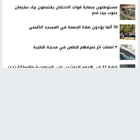
مستوطنون بحماية قوات الاحتلال يقتحمون برك سليمان
جنوب بيت لحم
70 ألفا يؤدون صلاة الجمعة في المسجد الأقصى
٣ اصابات اثر تعرضهم للطعن في مدينة الطيبة
إصابة 11 في هجوم للحوثيين على السعودية والمملكة تحذر
من هجمات وشيكة
أخبار جامعة النجاح