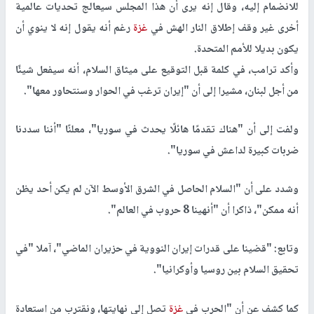
للانضمام إليه، وقال إنه يرى أن هذا المجلس سيعالج تحديات عالمية
أخرى غير وقف إطلاق النار الهش في
غزة
رغم أنه يقول إنه لا ينوي أن
يكون بديلا للأمم المتحدة.
وأكد ترامب، في كلمة قبل التوقيع على ميثاق السلام، أنه سيفعل شيئًا
من أجل لبنان، مشيرا إلى أن "إيران ترغب في الحوار وسنتحاور معها".
ولفت إلى أن "هناك تقدمًا هائلًا يحدث في سوريا"، معلنًا "أننا سددنا
ضربات كبيرة لداعش في سوريا".
وشدد على أن "السلام الحاصل في الشرق الأوسط الآن لم يكن أحد يظن
أنه ممكن"، ذاكرا أن "أنهينا 8 حروب في العالم".
وتابع: "قضينا على قدرات إيران النووية في حزيران الماضي"، آملا "في
تحقيق السلام بين روسيا وأوكرانيا".
كما كشف عن أن "الحرب في
غزة
تصل إلى نهايتها، ونقترب من استعادة