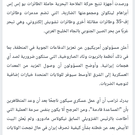
ورصدت أجهزة تتبع حركة الملاحة البحرية حاملة الطائرات يو إس إس
أبراهام لينكولن ومجموعتها الضاربة، التي تضم مدمرات وطائرات
إف-35 وطائرات مقاتلة أخرى وطائرات تشويش إلكتروني، وهي تبحر
غربًا من بحر الصين الجنوبي باتجاه الخليج العربي.
أعلن مسؤولون أمريكيون عن تعزيز الدفاعات الجوية في المنطقة، بما
في ذلك أنظمة باتريوت وثاد الصاروخية، التي ستكون ضرورية لصد أي
هجمات إيرانية. وأوضح المسؤولون أن وصول المزيد من المعدات
العسكرية إلى الشرق الأوسط سيوفر للولايات المتحدة خيارات إضافية
لتوجيه الضربات.
يدرك ترامب أن أي عمل عسكري سيكون ناجحًا بعد أن وعد المتظاهرين
بأن "المساعدة قادمة"، ومن المرجح ألا يكون بنفس سرعة العملية التي
أطاحت بالرئيس الفنزويلي السابق نيكولاس مادورو. ولم يُعلن البيت
الأبيض بعد عن خطته بشأن كيفية تصرف إيران في حال نجحت الولايات