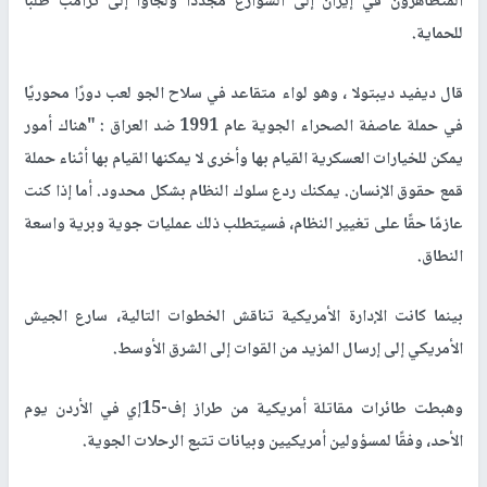
المتظاهرون في إيران إلى الشوارع مجدداً ولجأوا إلى ترامب طلباً
للحماية.
قال ديفيد ديبتولا ، وهو لواء متقاعد في سلاح الجو لعب دورًا محوريًا
في حملة عاصفة الصحراء الجوية عام 1991 ضد العراق : "هناك أمور
يمكن للخيارات العسكرية القيام بها وأخرى لا يمكنها القيام بها أثناء حملة
قمع حقوق الإنسان. يمكنك ردع سلوك النظام بشكل محدود. أما إذا كنت
عازمًا حقًا على تغيير النظام، فسيتطلب ذلك عمليات جوية وبرية واسعة
النطاق.
بينما كانت الإدارة الأمريكية تناقش الخطوات التالية، سارع الجيش
الأمريكي إلى إرسال المزيد من القوات إلى الشرق الأوسط.
وهبطت طائرات مقاتلة أمريكية من طراز إف-15إي في الأردن يوم
الأحد، وفقًا لمسؤولين أمريكيين وبيانات تتبع الرحلات الجوية.