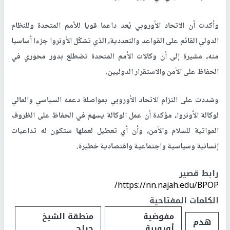
وأكدت أن الاتحاد الأوروبي يُعد داعما قويا للأمم المتحدة وللنظام
الدولي القائم على القواعد والتعددية، الذي تشكّل الأونروا جزءا أساسيا
منه، مشيرة إلى أن وكالات الأمم المتحدة تضطلع بدور محوري في
الحفاظ على الأمن والاستقرار الدوليين.
وشددت على التزام الاتحاد الأوروبي بمواصلة دعمه السياسي والمالي
لوكالة الأونروا، مؤكدة أن عمل الوكالة يسهم في الحفاظ على الظروف
المواتية للسلام والأمن، وأن أي تعطيل لعملها ستكون له تداعيات
إنسانية وسياسية واجتماعية واقتصادية خطيرة.
رابط قصير
https://nn.najah.edu/BPOP/
الكلمات المفتاحية
مفوضية
منطقة الشيخ
هدم
أوروبية
جراح