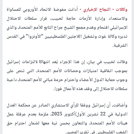
وكالات -
النجاح الإخباري -
أدانت مفوضة الاتحاد الأوروبي للمساواة
والاستعداد وإدارة الأزمات حاجة لحبيب، قرار سلطات الاحتلال
الإسرائيلي اقتحام وهدم مجمع الشيخ جراح التابع للأمم المتحدة، والذي
تديره وكالة غوث وتشغيل اللاجئين الفلسطينيين "الأونروا" في القدس
الشرقية.
وقالت لحبيب في بيان، إن هذا الإجراء يُعد انتهاكا لالتزامات إسرائيل
بموجب اتفاقية امتيازات وحصانات الأمم المتحدة، التي تنص على
وجوب حماية الدول الأعضاء واحترام حرمة مباني الأمم المتحدة، داعية
سلطات الاحتلال إلى وقف هذه الأعمال فورا.
وأضافت، أن إسرائيل ووفقا للرأي الاستشاري الصادر عن محكمة العدل
الدولية في 22 تشرين الأول/أكتوبر 2025، ملزمة بعدم عرقلة عمل
هيئات الأمم المتحدة، والتعاون بحسن نية معها لضمان احترام حق
الشعب الفلسطيني في تقرير المصير.