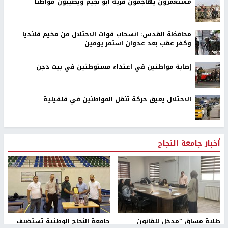
مستعمرون يهاجمون قرية ابو نجيم ويصيبون مواطنا
محافظة القدس: انسحاب قوات الاحتلال من مخيم قلنديا
وكفر عقب بعد عدوان استمر يومين
إصابة مواطنين في اعتداء مستوطنين في بيت دجن
الاحتلال يعيق حركة تنقل المواطنين في قلقيلية
أخبار جامعة النجاح
طلبة مساق "مدخل للقانون
جامعة النجاح الوطنية تستضيف