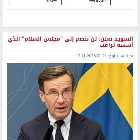
السويد تعلن: لن ننضم إلى "مجلس السلام" الذي
أسسه ترامب
تم النشر بتاريخ:
2026-01-21 13:11