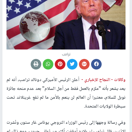
ترامب
وكالات -
النجاح الإخباري -
أعلن الرئيس الأميركي دونالد ترامب، أنه لم
يعد يشعر بأنه "ملزم بالعمل فقط من أجل السلام" بعد عدم منحه جائزة
نوبل للسلام، معتبرا أن العالم لن ينعم بالأمن ما لم تقع غرينلاند تحت
سيطرة الولايات المتحدة.
وفي رسالة وجهها إلى رئيس الوزراء النروجي يوناس غار ستور، ونُشرت
الإثنين، قال ترامب إن بلاده أوقفت أكثر من ثماني حروب، ومع ذلك لم