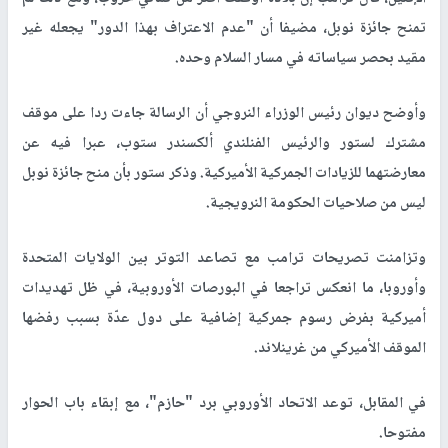
تمنح جائزة نوبل، مضيفا أن "عدم الاعتراف بهذا الدور" يجعله غير
مقيد بحصر سياساته في مسار السلام وحده.
وأوضح ديوان رئيس الوزراء النروجي أن الرسالة جاءت ردا على موقف
مشترك لستور والرئيس الفنلندي ألكسندر ستوب، عبرا فيه عن
معارضتهما للزيادات الجمركية الأميركية. وذكر ستور بأن منح جائزة نوبل
ليس من صلاحيات الحكومة النرويجية.
وتزامنت تصريحات ترامب مع تصاعد التوتر بين الولايات المتحدة
وأوروبا، ما انعكس تراجعا في البورصات الأوروبية، في ظل تهديدات
أميركية بفرض رسوم جمركية إضافية على دول عدّة بسبب رفضها
الموقف الأميركي من غرينلاند.
في المقابل، توعد الاتحاد الأوروبي برد "حازم"، مع إبقاء باب الحوار
مفتوحا.