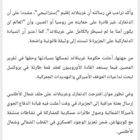
وأكد ترامب في رسالته أن غرينلاند إقليم "إستراتيجي"، مشددا على أن
الدنمارك غير قادرة على حمايته من روسيا أو الصين، وأن "العالم لن
يكون آمنا ما لم نسيطر بالكامل على غرينلاند". كما اعتبر أن السيادة
الدنماركية على الجزيرة لا تستند إلى وثيقة قانونية واضحة.
من جهتها، أعلنت حكومة غرينلاند تمسكها بسيادتها وحقها في تقرير
المصير، فيما يستعد القادة الأوروبيون لعقد قمة طارئة في بروكسل
لبحث تداعيات الموقف الأميركي والتهديدات الجمركية.
وفي تطور مواز، اقترحت الدنمارك وغرينلاند على حلف شمال الأطلسي
إرسال بعثة مراقبة إلى الجزيرة، في وقت أعلنت فيه قيادة الدفاع الجوي
لأميركا الشمالية وصول طائرات عسكرية للمشاركة في نشاطات منسّقة
مع كوبنهاغن، ضمن تعزيز الوجود العسكري في القطب الشمالي وشمال
الأطلسي.