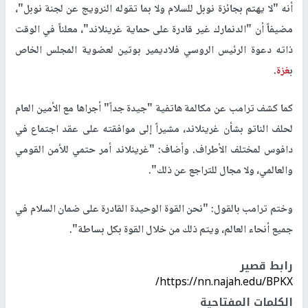
أنه "لا يهتم بجائزة نوبل للسلام ولا بما تقوله النرويج عن لجنة نوبل"،
مضيفاً أن "الدنمارك غير قادرة على حماية غرينلاند"، معلناً في الوقت
ذاته دعوة الرئيس الروسي فلاديمير بوتين لعضوية المجلس الخاص
ب
غزة
.
كما كشف ترامب عن مكالمة هاتفية "جيدة جداً" أجراها مع الأمين العام
لحلف الناتو بشأن غرينلاند، مشيراً إلى موافقته على عقد اجتماع في
دافوس لمختلف الأطراف. وأضاف: "غرينلاند أمر حتمي للأمن القومي
والعالمي، ولا مجال للتراجع عن ذلك".
وختم ترامب بالقول: "نحن القوة الوحيدة القادرة على ضمان السلام في
جميع أنحاء العالم، ويتم ذلك من خلال القوة بكل بساطة".
رابط قصير
https://nn.najah.edu/BPKX/
الكلمات المفتاحية