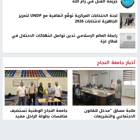
جريمة القتل في رام الله
لجنة الانتخابات المركزية توقّع اتفاقية مع UNDP لتعزيز
الجاهزية لانتخابات 2026
رابطة العالم الإسلامي تدين تواصل انتهاكات الاحتلال في
قطاع غزة
أخبار جامعة النجاح
طلبة مساق "مدخل للقانون
جامعة النجاح الوطنية تستضيف
الاجتماعي والتشريعات
منافسات بطولة الراحل مفيد
الاجتماعية"يزورون مركز حماية
اسماعيل لكرة اليد للناشئين
الأسرة
منذ 48 دقيقة
منذ 5 ثواني