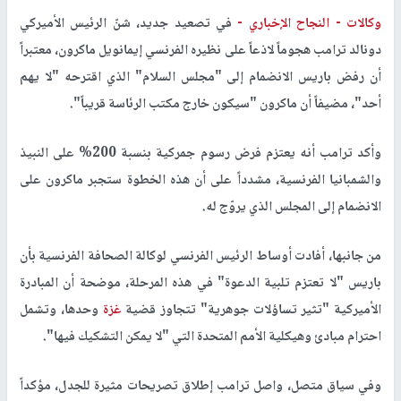
وكالات -
النجاح الإخباري -
في تصعيد جديد، شنّ الرئيس الأميركي
دونالد ترامب هجوماً لاذعاً على نظيره الفرنسي إيمانويل ماكرون، معتبراً
أن رفض باريس الانضمام إلى "مجلس السلام" الذي اقترحه "لا يهم
أحد"، مضيفاً أن ماكرون "سيكون خارج مكتب الرئاسة قريباً".
وأكد ترامب أنه يعتزم فرض رسوم جمركية بنسبة 200% على النبيذ
والشمبانيا الفرنسية، مشدداً على أن هذه الخطوة ستجبر ماكرون على
الانضمام إلى المجلس الذي يروّج له.
من جانبها، أفادت أوساط الرئيس الفرنسي لوكالة الصحافة الفرنسية بأن
باريس "لا تعتزم تلبية الدعوة" في هذه المرحلة، موضحة أن المبادرة
الأميركية "تثير تساؤلات جوهرية" تتجاوز قضية
غزة
وحدها، وتشمل
احترام مبادئ وهيكلية الأمم المتحدة التي "لا يمكن التشكيك فيها".
وفي سياق متصل، واصل ترامب إطلاق تصريحات مثيرة للجدل، مؤكداً