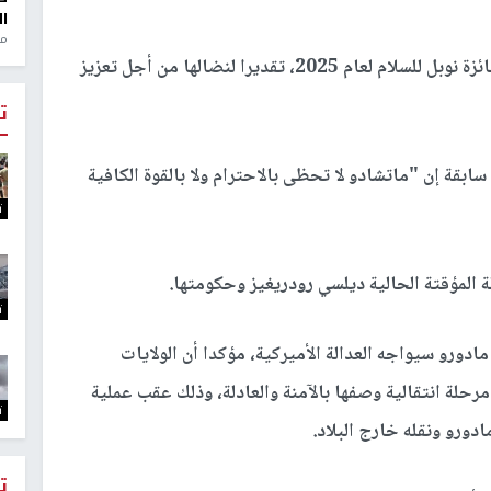
ال
منذ 1
وفي أكتوبر/تشرين الأول الماضي، فازت ماتشادو بجائزة نوبل للسلام لعام 2025، تقديرا لنضالها من أجل تعزيز
ت
بقة إن "ماتشادو لا تحظى بالاحترام ولا بالقوة الكافية
ت
ة المؤقتة الحالية ديلسي رودريغيز وحكومتها.
ت
ادورو سيواجه العدالة الأميركية، مؤكدا أن الولايات
رحلة انتقالية وصفها بالآمنة والعادلة، وذلك عقب عملية
ت
دورو ونقله خارج البلاد.
ت