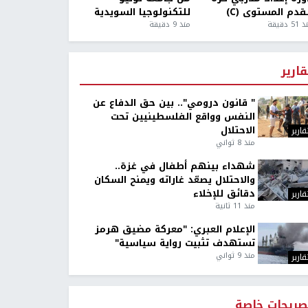
قدم المستوى (C)
للتكنولوجيا السويدية
5 دقيقة
منذ 9 دقيقة
قارير
" قانون درومي".. بين حق الدفاع عن
النفس وواقع الفلسطينيين تحت
الاحتلال
قارير
منذ 8 ثواني
شهداء بينهم أطفال في غزة..
والاحتلال يصعّد غاراته ويمنح السكان
دقائق للإخلاء
قارير
منذ 11 ثانية
الإعلام العبري: "معركة مضيق هرمز
تستهدف تثبيت رواية سياسية"
منذ 9 ثواني
قارير
صريحات خاصة