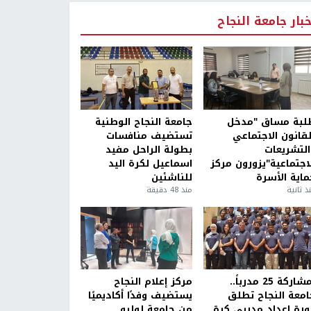
خبار جامعة النجاح
لبة مساق "مدخل
جامعة النجاح الوطنية
لقانون الاجتماعي
تستضيف منافسات
التشريعات
بطولة الراحل مفيد
لاجتماعية"يزورون مركز
اسماعيل لكرة اليد
ماية الأسرة
للناشئين
ذ ثانية
منذ 48 دقيقة
بمشاركة 25 مدرباً..
مركز إعلام النجاح
امعة النجاح تطلق
يستضيف وفدًا أكاديميًا
ورة إعداد مدربي كرة
من جامعة لوليو