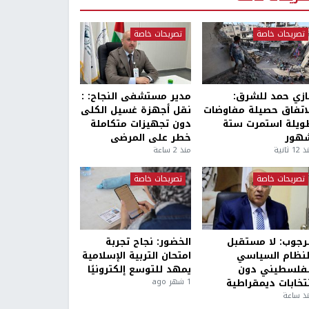
تصريحات خاصة
تصريحات خاصة
ازي حمد للشرق:
مدير مستشفى النجاح: :
لاتفاق حصيلة مفاوضات
نقل أجهزة غسيل الكلى
ويلة استمرت ستة
دون تجهيزات متكاملة
هور
خطر على المرضى
1 ثانية
منذ 2 ساعة
تصريحات خاصة
تصريحات خاصة
لرجوب: لا مستقبل
الخضور: نجاح تجربة
لنظام السياسي
امتحان التربية الإسلامية
لفلسطيني دون
يمهد للتوسع إلكترونيًا
نتخابات ديمقراطية
1 شهر ago
ذ ساعة