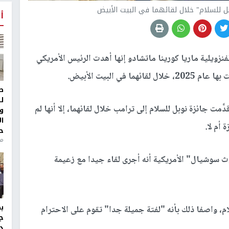
ل للسلام" خلال لقائهما في البيت الأبيض
أ
نزويلية ماريا كورينا ماتشادو إنها أهدت الرئيس الأمريكي
ي البيت الأبيض.
ط
ل
 جائزة نوبل للسلام إلى ترامب خلال لقائهما، إلا أنها لم
و
ا
 أم لا.
ح
من
 سوشيال" الأمريكية أنه أجرى لقاء جيدا مع زعيمة
ام، واصفا ذلك بأنه "لفتة جميلة جدا" تقوم على الاحترام
ج
د