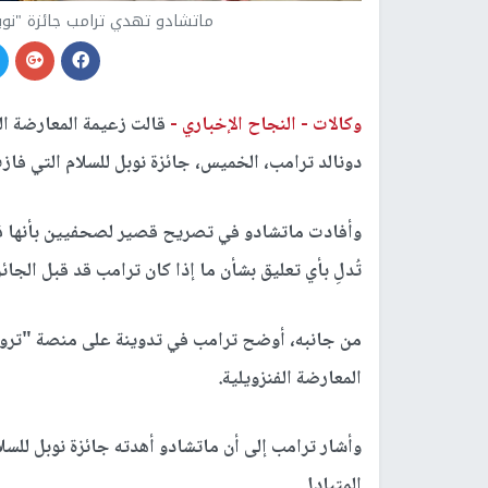
ماتشادو تهدي ترامب جائزة "نوب
وكالات -
النجاح الإخباري -
قالت زعيمة المعارضة الف
دونالد ترامب، الخميس، جائزة نوبل للسلام التي فازت بها عام 2025، خلال لقائهما ف
وأفادت ماتشادو في تصريح قصير لصحفيين بأنها قدَّمت
تُدلِ بأي تعليق بشأن ما إذا كان ترامب قد قبل الجائزة
من جانبه، أوضح ترامب في تدوينة على منصة "تروث
المعارضة الفنزويلية.
وأشار ترامب إلى أن ماتشادو أهدته جائزة نوبل للسل
المتبادل.