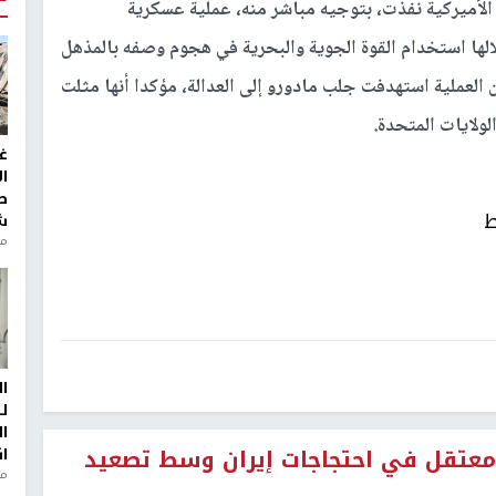
الأميركية نفذت، بتوجيه مباشر منه، عملية عسكرية
الها استخدام القوة الجوية والبحرية في هجوم وصفه بالمذهل
 العملية استهدفت جلب مادورو إلى العدالة، مؤكدا أنها مثلت
لولايات المتحدة.
غ
ا
ط
ط
ش
منذ 2
ا
ل
ا
وقية: 2677 قتيلاً و19 ألف معتقل في احتجاجات إيران وسط تصعيد
ا
من