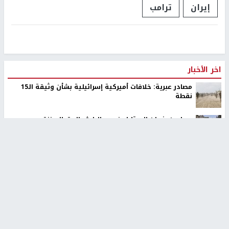
إيران
ترامب
اخر الأخبار
مصادر عبرية: خلافات أميركية إسرائيلية بشأن وثيقة الـ15
نقطة
مصابون بنيران الاحتلال في جباليا شمال قطاع غزة
نيويورك تايمز: إيران تستخدم هرمز للضغط على ترامب
والعودة لاتفاق يونيو
القناة 13: واشنطن تضغط لإنهاء القتال في 3 جبهات
إصابة شاب بشظايا رصاص الاحتلال واعتقال خمسة مواطنين
خلال اقتحام مخيم بلاطة