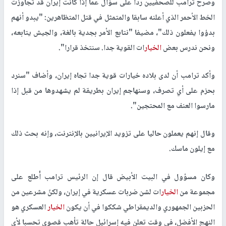
وصرّح ترامب للصحفيين ردا على سؤال عما إذا كانت إيران قد تجاوزت
الخط الأحمر الذي أعلنه سابقا والمتمثل في قتل المتظاهرين: "يبدو أنهم
بدؤوا يفعلون ذلك"، مضيفا "نتابع الأمر بجدية بالغة، والجيش يتابعه،
ونحن ندرس بعض
الخيار
ات القوية جدا. سنتخذ قرارا".
وأكد ترامب أن لدى بلاده خيارات قوية جدا تجاه إيران، وأضاف "سنرد
بحزم على أي تصرف، وسنهاجم إيران بطريقة لم يشهدوها من قبل إذا
مارسوا العنف مع المحتجين".
وقال إنهم يعملون حاليا على تزويد الإيرانيين بالإنترنت، وإنه بحث ذلك
مع إيلون ماسك.
وكان مسؤول في البيت الأبيض قال إن الرئيس ترامب أُطلع على
مجموعة من
الخيار
ات لشن ضربات عسكرية في إيران، ولكنّ مشرعين من
الحزبين الجمهوري والديمقراطي شككوا في أن يكون
الخيار
العسكري هو
النهج الأفضل، في وقت تعلن فيه إسرائيل حالة تأهب قصوى تحسبا لأي