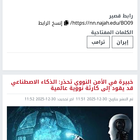
رابط قصير
https://nn.najah.edu/BO09/
إنسخ الرابط
الكلمات المفتاحية
إيران
ترامب
خبيرة في الأمن النووي تحذر: الذكاء الاصطناعي
قد يقود إلى كارثة نووية عالمية
تم النشر بتاريخ:
2025-12-30 11:51
اخر تحديث:
2025-12-30 11:52