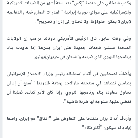
وكتب شمخاني على منصة “إكس” بعد ستة أشهر من الضربات الأمريكية
والإسرائيلية على مواقع نووية إيرانية "القدرات الصاروخية والدفاعية
لإيران لا يمكن احتواؤها، ولا تحتاج إلى إذن أو تصريح".
وفي وقت سابق، قال الرئيس الأمريكي دونالد ترامب إن الولايات
المتحدة ستشن هجمات جديدة على إيران بسرعة إذا عاودت بناء
برنامجها النووي الذي ضربته واشنطن في حزيران/يونيو.
وأضاف لصحفيين في أثناء استقباله رئيس وزراء الاحتلال الإسرائيلي
بنيامين نتنياهو في منتجعه مارالاجو بولاية فلوريدا "أسمع أن إيران
تحاول معاودة بناء برنامجها النووي، وإذا كان الأمر كذلك، فعلينا أن
نقضي عليها. سنوجه لها ضربة قاضية".
وأردف أنه لا يزال منفتحا على التفاوض على "اتفاق" مع إيران، واصفا
إياه بأنه سيكون "أكثر ذكاء".