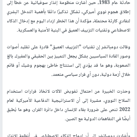
حادثة عام 1983، حين أشارت منظومة إنذار سوفياتية عن خطأ إلى
إطلاق هجوم نووي أميركي، تشكل تذكيرًا دائمًا بأهمية التدخل البشري
لتفادي كارثة محتملة، مؤكدة أن هذا الخطر ازداد اليوم مع إدخال الذكاء
الاصطناعي وتقنيات التزييف العميق في البنية الأمنية والعسكرية.
وقالت دومباتشر إن تقنيات "التزييف العميق" قادرة على تقليد أصوات
وصور القادة السياسيين بشكل يجعل التمييز بين الحقيقي والمفبرك بالغ
الصعوبة، وهو ما قد يؤدي إلى استنتاج خاطئ بهجوم وشيك أو قائم
خلال أزمة دولية، دون أي قرار سياسي متعمد.
وحذرت الخبيرة من احتمال تفويض الآلات لاتخاذ قرارات استخدام
السلاح النووي، مشيرة إلى أن الاستراتيجية الدفاعية الأميركية لعام
2022 تنص على ضرورة بقاء الإنسان داخل دائرة القرار، وهو ما يُطبق
أيضًا في التفاهمات الدولية مع الصين.
وأشارت دومباتشر إلى أن إدماج الذكاء الاصطناعي في أنظمة الإنذار