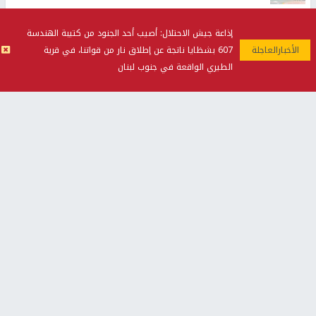
73,384 شهيدا و174,242 مصابا منذ بدء حرب الإبادة على قطاع
إذاعة جيش الاحتلال: أصيب أحد الجنود من كتيبة الهندسة
غزة
607 بشظايا ناتجة عن إطلاق نار من قواتنا، في قرية
قوى رام الله والبيرة تدعو لحوار وطني يضع استراتيجية
الطيري الواقعة في جنوب لبنان
كفاحية لمواجهة الاحتلال
الإعصار "دولفين" يضرب أوكيناوا باليابان والصين تستعد
لوصوله
أخبار جامعة النجاح
طلبة مساق "مدخل للقانون
جامعة النجاح الوطنية تستضيف
الاجتماعي والتشريعات
منافسات بطولة الراحل مفيد
الاجتماعية"يزورون مركز حماية
اسماعيل لكرة اليد للناشئين