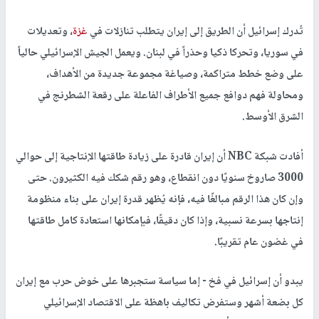
تُدرك إسرائيل أن الطريق إلى إيران يتطلب تنازلات في
غزة
، وتعديلات
في سوريا، وتحركا ذكيا وحذراً في لبنان. ويعمل الجيش الإسرائيلي حالياً
على وضع خطط متراكمة، وصياغة مجموعة جديدة من الأهداف،
ومحاولة فهم دوافع جميع الأطراف الفاعلة على رقعة الشطرنج في
الشرق الأوسط.
أفادت شبكة NBC أن إيران قادرة على زيادة طاقتها الإنتاجية إلى حوالي
3000 صاروخ سنويًا دون انقطاع، وهو رقم شكك فيه الكثيرون. حتى
وإن كان هذا الرقم مبالغًا فيه، فإنه يُظهر قدرة إيران على بناء منظومة
إنتاجها بسرعة نسبية، وإذا كان دقيقًا، فبإمكانها استعادة كامل طاقتها
في غضون عام تقريبًا.
يبدو أن إسرائيل في فخ - إما سياسة ستجبرها على خوض حرب مع إيران
كل بضعة أشهر وستفرض تكاليف باهظة على الاقتصاد الإسرائيلي