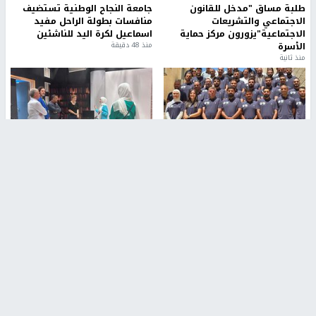
طلبة مساق "مدخل للقانون
جامعة النجاح الوطنية تستضيف
الاجتماعي والتشريعات
منافسات بطولة الراحل مفيد
الاجتماعية"يزورون مركز حماية
اسماعيل لكرة اليد للناشئين
الأسرة
منذ 48 دقيقة
منذ ثانية
بمشاركة 25 مدرباً.. جامعة النجاح
مركز إعلام النجاح يستضيف وفدًا
تطلق دورة إعداد مدربي كرة
أكاديميًا من جامعة لوليو
القدم المستوى (C)
للتكنولوجيا السويدية
منذ 51 دقيقة
منذ 9 دقيقة
تقارير
بالصور| مرضى عالقون في غزة يناشدون بإجلائهم
العاجل مع انهيار النظام الصحي
منذ 3 دقيقة
تقارير
" قانون درومي".. بين حق الدفاع عن النفس وواقع