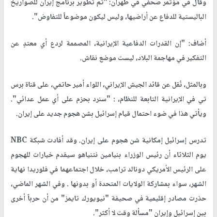
وقال في مؤتمر صحفي في طهران: "تم تطوير برنامج إيران للصواريخ
الباليستية للدفاع عن أراضيها، وليس ليكون موضوعاً للتفاوض".
أضاف: "إن القدرات الدفاعية الإيرانية، المصممة لردع أي معتدٍ عن
التفكير في مهاجمة البلاد، ليست موضع نقاش.
وبالمثل، نُقل عن قائد الجيش الإيراني، اللواء أمير حاتمي، على قناة برس
تي في الإيرانية التابعة للنظام، : "سنرد بحزم على أي عمل عدائي".
ويأتي هذا في ضوء احتمال قيام إسرائيل بشن هجوم جديد على إيران.
تدرس إسرائيل إمكانية شن هجوم على إيران. وقد أفادت شبكة NBC
يوم الثلاثاء أن رئيس الوزراء بنيامين نتنياهو سيقدم خيارات للهجوم
على الرئيس الأمريكي دونالد ترامب، خلال اجتماعهما في فلوريدا نهاية
الشهر، سواء بمشاركة الولايات المتحدة أو بدونها . وفي الشهر الماضي،
حذرت مصادر إقليمية في صحيفة "نيويورك تايمز" من أن حرباً أخرى
بين إسرائيل وإيران "مسألة وقت لا أكثر".