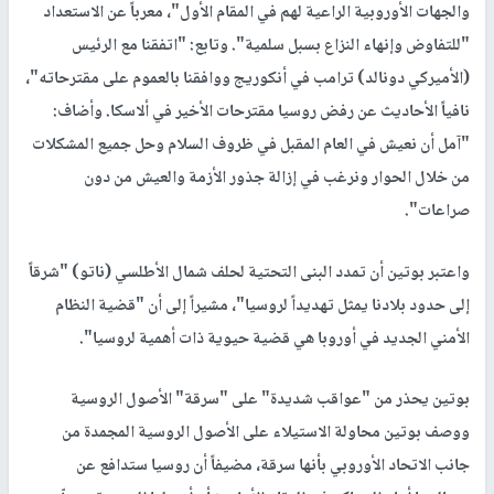
والجهات الأوروبية الراعية لهم في المقام الأول"، معرباً عن الاستعداد
"للتفاوض وإنهاء النزاع بسبل سلمية". وتابع: "اتفقنا مع الرئيس
(الأميركي دونالد) ترامب في أنكوريج ووافقنا بالعموم على مقترحاته"،
نافياً الأحاديث عن رفض روسيا مقترحات الأخير في ألاسكا. وأضاف:
"آمل أن نعيش في العام المقبل في ظروف السلام وحل جميع المشكلات
من خلال الحوار ونرغب في إزالة جذور الأزمة والعيش من دون
صراعات".
واعتبر بوتين أن تمدد البنى التحتية لحلف شمال الأطلسي (ناتو) "شرقاً
إلى حدود بلادنا يمثل تهديداً لروسيا"، مشيراً إلى أن "قضية النظام
الأمني الجديد في أوروبا هي قضية حيوية ذات أهمية لروسيا".
بوتين يحذر من "عواقب شديدة" على "سرقة" الأصول الروسية
ووصف بوتين محاولة الاستيلاء على الأصول الروسية المجمدة من
جانب الاتحاد الأوروبي بأنها سرقة، مضيفاً أن روسيا ستدافع عن