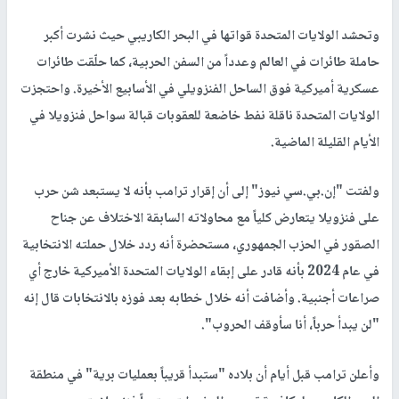
وتحشد الولايات المتحدة قواتها في البحر الكاريبي حيث نشرت أكبر
حاملة طائرات في العالم وعدداً من السفن الحربية، كما حلّقت طائرات
عسكرية أميركية فوق الساحل الفنزويلي في الأسابيع الأخيرة. واحتجزت
الولايات المتحدة ناقلة نفط خاضعة للعقوبات قبالة سواحل فنزويلا في
الأيام القليلة الماضية.
ولفتت "إن.بي.سي نيوز" إلى أن إقرار ترامب بأنه لا يستبعد شن حرب
على فنزويلا يتعارض كلياً مع محاولاته السابقة الاختلاف عن جناح
الصقور في الحزب الجمهوري، مستحضرة أنه ردد خلال حملته الانتخابية
في عام 2024 بأنه قادر على إبقاء الولايات المتحدة الأميركية خارج أي
صراعات أجنبية. وأضافت أنه خلال خطابه بعد فوزه بالانتخابات قال إنه
"لن يبدأ حرباً، أنا سأوقف الحروب".
وأعلن ترامب قبل أيام أن بلاده "ستبدأ قريباً بعمليات برية" في منطقة