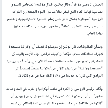
الجيش الروسي مؤخراً. وقال بوتين، خلال مؤتمره الصحافي السنوي
بمناسبة نهاية العام الذي يُنقل نقلاً مباشراً، اليوم الجمعة، إن القوات
الروسية "سيطرت بشكل كامل على زمام المبادرة الاستراتيجية وتتقدم
على طول خط التماس بأكمله" وستحرز المزيد من المكاسب بحلول
نهاية العام.
وبشأن المفاوضات، قال بوتين إن موسكو لا تعتقد أن ⁠أوكرانيا مستعدة
لإجراء محادثات سلام، مؤكداً أن كييف ترفض إنهاء الأزمة بالوسائل
السلمية، وتبدو غير مستعدة لمناقشة مسألة الأراضي. وأضاف ⁠أن ‍روسيا
"مستعدة وراغبة" في إنهاء النزاع في ​أوكرانيا سلمياً، استناداً إلى
المبادئ التي ‌قال إنه حددها ⁠في ‌وزارة الخارجية في عام 2024.
وأكّد الرئيس الروسي أن الكرة في ملعب أوكرانيا والغرب في المفاوضات،
مشيراً إلى أن موسكو قبلت بتسوية في هذا السياق. وصرّح بوتين أن
"الكرة هي بالكامل في ملعب خصومنا الغربيين، قادة النظام في كييف