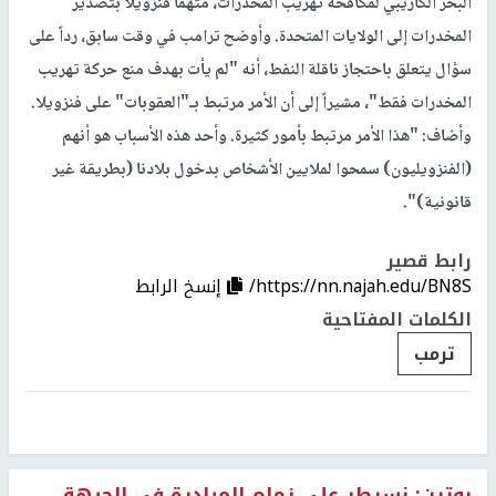
البحر الكاريبي لمكافحة تهريب المخدرات، متهماً فنزويلا بتصدير
المخدرات إلى الولايات المتحدة. وأوضح ترامب في وقت سابق، رداً على
سؤال يتعلق باحتجاز ناقلة النفط، أنه "لم يأت بهدف منع حركة تهريب
المخدرات فقط"، مشيراً إلى أن الأمر مرتبط بـ"العقوبات" على فنزويلا.
وأضاف: "هذا الأمر مرتبط بأمور كثيرة. وأحد هذه الأسباب هو أنهم
(الفنزويليون) سمحوا لملايين الأشخاص بدخول بلادنا (بطريقة غير
قانونية)".
رابط قصير
https://nn.najah.edu/BN8S/
إنسخ الرابط
الكلمات المفتاحية
ترمب
بوتين: نسيطر على زمام المبادرة في الجبهة