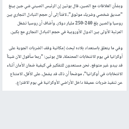
وبشأن العلاقات مع الصين، قال بوتين إن الرئيس الصيني شي جين بينغ
"صديق شخصي وشريك موثوق"، لافتاً إلى أن حجم التبادل التجاري بين
روسيا والصين بلغ 240-250 مليار دولار. وأضاف أن روسيا تشغل
المرتبة الأولى بين الدول الأوروبية في حجم التبادل التجاري مع بكين.
وفي ما يتعلق باستعداد بلاده لبحث إمكانية وقف الضربات الجوية على
أوكرانيا في يوم الانتخابات المحتملة، قال بوتين: "ربما سأقول الآن شيئاً
قد يبدو غير متوقع. نحن مستعدون للتفكير في كيفية ضمان الأمان أثناء
الانتخابات في أوكرانيا"، موضحاً أن ذلك قد يشمل، على الأقل، الامتناع
عن تنفيذ ضربات عميقة داخل الأراضي الأوكرانية في يوم الاقتراع.
وأشار الرئيس الروسي إلى أنه "إذا كان ممثلو نظام كييف يريدون
استخدام الانتخابات حصرياً لإيقاف الزخم الهجومي للقوات الروسية،
فهذا خيار خاطئ". وأضاف: "سنطالب بتمكين الأوكرانيين المقيمين
لدينا في روسيا من التصويت في الانتخابات المحتملة المقبلة"، لافتاً إلى