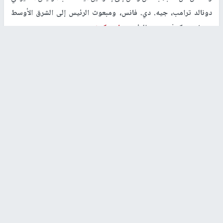
دونالد ترامب، جيه. دي. فانس، ومبعوث الرئيس إلى الشرق الأوسط
ستيف ويتكوف، وصهر الرئيس
جاريد كوشنر
.
وتجري مباحثات في الولايات المتحدة وإسرائيل بشأن المرحلة الثانية من
الاتفاق، والتي سيتم بموجبها تشكيل قوة دولية لدخول قطاع
غزة
.
وأصدر فانس بيانا لوسائل الإعلام بشأن كل ما يحدث في
غزة
، وتطرق،
إلى انتهاكات حماس لاتفاق وقف إطلاق النار، وإطلاق سراح المدنيين
المختطفين، والتخطيط لمستقبل القطاع.
بدأ فانس تصريحاته بالقول إن "الوضع حساس" في هذه المرحلة، في
إشارة إلى انتهاكات الاتفاق في قطاع
غزة
. وأضاف نائب الرئيس: "لا يزال
هناك الكثير من العمل الذي يتعين القيام به. وأضاف فانس: "أسمع من
يزعم أن كل انتهاك لوقف إطلاق النار هو نهاية المطاف - إنه ليس كذلك
على الإطلاق".