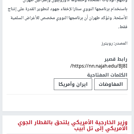
وتتهم الولايات المتحدة وحلفاؤها الأوروبيون وإسرائيل طهران
باستخدام برنامجها النووي ستارا لإخفاء جهود لتطوير القدرة على إنتاج
الأسلحة. وتؤكد طهران أن برنامجها النووي مخصص للأغراض السلمية
فقط.
المصدر: رويترز
رابط قصير
https://nn.najah.edu/BJ8I/
الكلمات المفتاحية
المفاوضات
ايران وأمريكا
وزير الخارجية الأمريكي يلتحق بالقطار الجوي
الأمريكي إلى تل أبيب