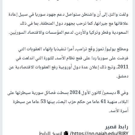
ولفت والتز، إلى أن واشنطن ستواصل دعم جهود سوريا في سبيل إعادة
علاقاتها مع جيرانها، كما ترحب بجهود دول المنطقة، بما في ذلك
السعودية وقطر وتركيا والأردن، لدعم المؤسسات والاقتصاد السوريَين.
ومطلع يوليو/ تموز وقّع ترامب، أمرا تنفيذيا بإنهاء العقوبات التي
فرضت على سوريا ردا على قمع نظام الأسد، للثورة التي اندلعت في
2011، وتبع ذلك إعلان عدة دول أوروبية رفع العقوبات الاقتصادية عن
دمشق.
وفي 8 ديسمبر/ كانون الأول 2024 بسطت فصائل سورية سيطرتها على
البلاد، منهية 61 عاما من حكم حزب البعث، بينها 53 عاما من سيطرة
أسرة الأسد.
رابط قصير
https://nn.najah.edu/BJ8Y/
إنسخ الرابط