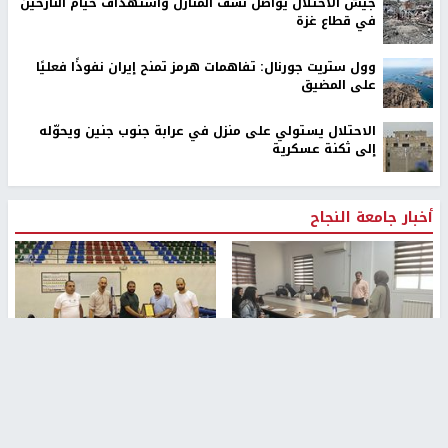
جيش الاحتلال يواصل نسف المنازل واستهداف خيام النازحين
في قطاع غزة
وول ستريت جورنال: تفاهمات هرمز تمنح إيران نفوذًا فعليًا
على المضيق
الاحتلال يستولي على منزل في عرابة جنوب جنين ويحوّله
إلى ثكنة عسكرية
أخبار جامعة النجاح
طلبة مساق "مدخل للقانون
جامعة النجاح الوطنية تستضيف
الاجتماعي والتشريعات
منافسات بطولة الراحل مفيد
الاجتماعية"يزورون مركز حماية
اسماعيل لكرة اليد للناشئين
الأسرة
منذ 48 دقيقة
منذ ثانية