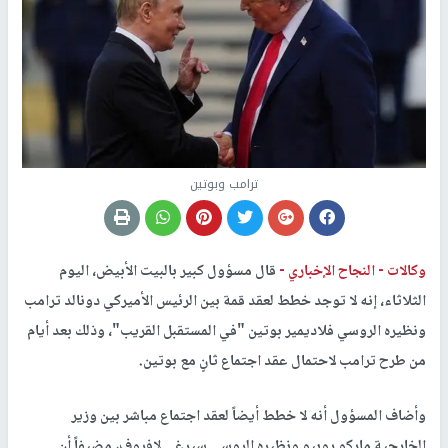
ترامب وبوتين
وكالات -
النجاح الإخباري -
قال مسؤول كبير بالبيت الأبيض، اليوم
الثلاثاء، إنه لا توجد خطط لعقد قمة بين الرئيس الأميركي دونالد ترامب
ونظيره الروسي فلاديمير بوتين "في المستقبل القريب"، وذلك بعد أيام
من طرح ترامب لاحتمال عقد اجتماع ثانٍ مع بوتين.
وأضاف المسؤول أنه لا خطط أيضاً لعقد اجتماع مباشر بين وزير
الخارجية ماركو روبيو ونظيره الروسي سيرغي لافروف، مضيفاً أن