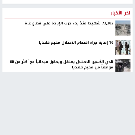
اخر الأخبار
73,382 شهيدا منذ بدء حرب الإبادة على قطاع غزة
16 إصابة جراء اقتحام الاحتلال مخيم قلنديا
نادي الأسير: الاحتلال يعتقل ويحقق ميدانياً مع أكثر من 60
مواطناً من مخيم قلنديا
نادي الأسير: الاحتلال يتحمل مسؤولية حياة الأسير أبو صفية
ويطالب بتدخل دولي عاجل
الاحتلال يخطر بإخلاء 4 مساكن ومنشآت في خلة الضبع
بمسافر يطا
الاحتلال يقتحم مخيم عسكر شرق نابلس