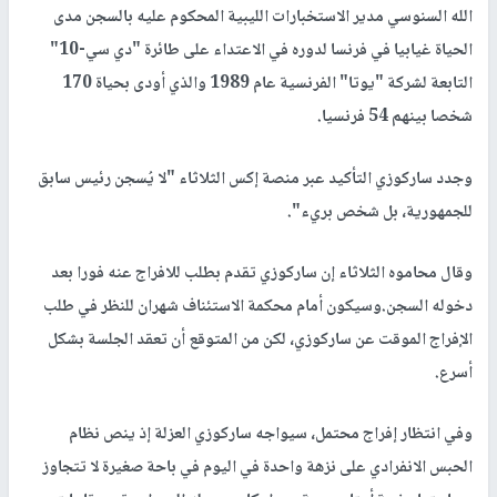
الله السنوسي مدير الاستخبارات الليبية المحكوم عليه بالسجن مدى
الحياة غيابيا في فرنسا لدوره في الاعتداء على طائرة "دي سي-10"
التابعة لشركة "يوتا" الفرنسية عام 1989 والذي أودى بحياة 170
شخصا بينهم 54 فرنسيا.
وجدد ساركوزي التأكيد عبر منصة إكس الثلاثاء "لا يُسجن رئيس سابق
للجمهورية، بل شخص بريء".
وقال محاموه الثلاثاء إن ساركوزي تقدم بطلب للافراج عنه فورا بعد
دخوله السجن.وسيكون أمام محكمة الاستئناف شهران للنظر في طلب
الإفراج الموقت عن ساركوزي، لكن من المتوقع أن تعقد الجلسة بشكل
أسرع.
وفي انتظار إفراج محتمل، سيواجه ساركوزي العزلة إذ ينص نظام
الحبس الانفرادي على نزهة واحدة في اليوم في باحة صغيرة لا تتجاوز