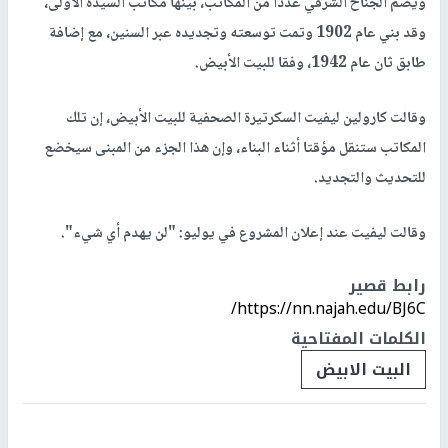
ويضم الجناح الشرقي عددا من المكاتب، بينها مكاتب السيدة الأولى،
وقد بني عام 1902 وتمت توسعته وتجديده عبر السنين، مع إضافة
طابق ثان عام 1942، وفقا للبيت الأبيض.
وقالت كارولين ليفيت السكرتيرة الصحفية للبيت الأبيض، إن تلك
المكاتب ستنقل مؤقتا أثناء البناء، وإن هذا الجزء من المبنى سيخضع
للتحديث والتجديد.
وقالت ليفيت عند إعلان المشروع في يوليو: "لن يهدم أي شيء".
رابط قصير
https://nn.najah.edu/BJ6C/
الكلمات المفتاحية
البيت الابيض