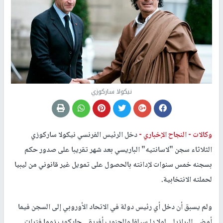
نيكولا ساركوزي
وكالات -
النجاح الإخباري -
دخل الرئيس الفرنسي نيكولا ساركوزي
الثلاثاء سجن "لاسانتيه" الباريسي بعد شهر تقريبا على صدور حكم
بسجنه خمس سنوات لإدانته بالحصول على تمويل غير قانوني من ليبيا
لحملته الانتخابية.
ولم يسبق أن دخل أي رئيس دولة في الاتحاد الأوروبي إلى السجن فيما
أمضى البرازيلي لولا دا سيلفا والجنوب أفريقي جايكوب زوما فترات