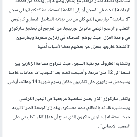
مساحتها بضعة أمتار مربعة، مع إمكان وصوله إلى واحدة من قاعات
الرياضة الثلاث في السجن أو إلى القاعة المستخدمة كمكتبة.وفي سجن
"لا سانتيه" بباريس، الذي كان من بين نزلائه المناضل اليساري كارلوس
الثعلب والزعيم البنمي مانويل نورييجا، من المرجح أن يُحتجز ساركوزي
في وحدة العزل، حيث يوضع السجناء في زنازين منفردة ويمارسون
الأنشطة خارجها بمعزل عن بعضهم بعضا لأسباب أمنية.
وتتشابه الظروف مع بقية السجن، حيث تتراوح مساحة الزنازين بين
تسعة إلى 12 مترا مربعا، وأصبحت تضم بعد التجديدات حمامات خاصة.
وسيحصل ساركوزي على تلفزيون مقابل رسوم شهرية 14 وهاتف أرضي.
وتلقى ساركوزي الذي يعتبر شخصية مرجعية في اليمين الفرنسي
ويستشيره قادته بانتظام، دعم معسكره. وقد زار الجمعة قصر الاليزبه
حيث استقبله إيمانويل ماكرون الذي صرح أن هذا اللقاء "طبيعي على
الصعيد الإنساني".