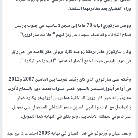
وراء القضبان بعد مغادرتهما السلطة.
ووصل ساركوزي البالغ 70 عاما إلى سجن لاسانتيه في جنوب باريس
صباح الثلاثاء وقد هتف سجناء من زنزانتهم "أهلا بك ساركوزي!".
وكان ساركوزي غادر برفقة زوجته كارلا بروني مقر إقامته في حي راق
في غرب باريس حيث تجمع أنصار له هتفوا "افرجوا عن نيكولا".
وحُكم على ساركوزي الذي كان رئيسا لفرنسا بين العامين 2007 و2012،
في أواخر أيلول/سبتمبر بالسجن خمس سنوات بعدما دين بالسماح لأقرب
معاونَين له حين كان وزيرا للداخلية هما بريس أورتوفو وكلود غيان
بالتواصل مع الزعيم الليبي السابق معمر القذافي للحصول على تمويل
غير قانوني لحملته الانتخابية. ولم يتلق في النهاية هذا التمويل.
وعقد غيان وأورتوفو في هذا السياق في نهاية 2005 اجتماعات مع عبد