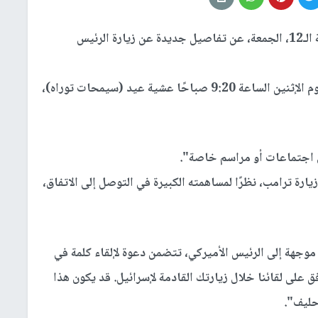
كشفت القناة الإسرائيلية الـ12، الجمعة، عن تفاصيل جديدة عن زيارة الرئيس
وأوضحت أن "سيصل ترامب إلى مطار بن غوريون يوم الإثنين الساعة 9:20 صباحًا عشية عيد (سيمحات توراه)،
 اجتماعات أو مراسم خاصة".
رة ترامب، نظرًا لمساهمته الكبيرة في التوصل إلى الاتفاق،
 موجهة إلى الرئيس الأميركي، تتضمن دعوة لإلقاء كلمة في
 على لقائنا خلال زيارتك القادمة لإسرائيل. قد يكون هذا
حليف".