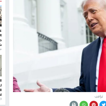
غ
ا
ط
ش
منذ 6
ا
ل
ا
ا
ترامب
3 أيام، 23 ساعة ago