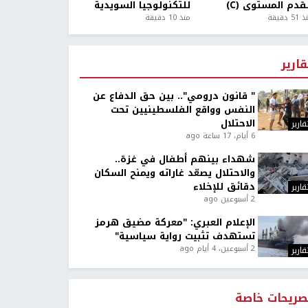
قدم المستوى (C)
للتكنولوجيا السويدية
5 دقيقة
منذ 10 دقيقة
قارير
" قانون درومي".. بين حق الدفاع عن
النفس وواقع الفلسطينيين تحت
الاحتلال
قارير
6 أيام، 17 ساعة ago
شهداء بينهم أطفال في غزة..
والاحتلال يصعّد غاراته ويمنح السكان
دقائق للإخلاء
قارير
2 أسبوعين ago
الإعلام العبري: "معركة مضيق هرمز
تستهدف تثبيت رواية سياسية"
2 أسبوعين، 4 أيام ago
قارير
صريحات خاصة