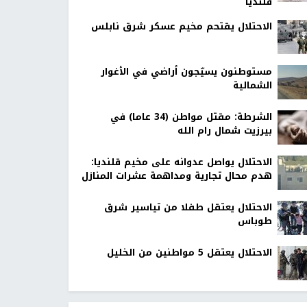
قلنديا
الاحتلال يقتحم مخيم عسكر شرق نابلس
مستوطنون يسيّجون أراضي في الأغوار
الشمالية
الشرطة: مقتل مواطن (34 عاما) في
بيرزيت شمال رام الله
الاحتلال يواصل عدوانه على مخيم قلنديا:
هدم محال تجارية ومداهمة عشرات المنازل
الاحتلال يعتقل طفلا من تياسير شرق
طوباس
الاحتلال يعتقل 5 مواطنين من الخليل