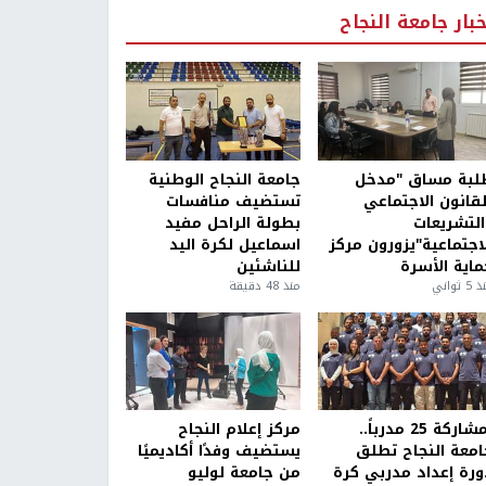
خبار جامعة النجاح
لبة مساق "مدخل
جامعة النجاح الوطنية
لقانون الاجتماعي
تستضيف منافسات
التشريعات
بطولة الراحل مفيد
لاجتماعية"يزورون مركز
اسماعيل لكرة اليد
ماية الأسرة
للناشئين
5 ثواني
منذ 48 دقيقة
بمشاركة 25 مدرباً..
مركز إعلام النجاح
امعة النجاح تطلق
يستضيف وفدًا أكاديميًا
ورة إعداد مدربي كرة
من جامعة لوليو