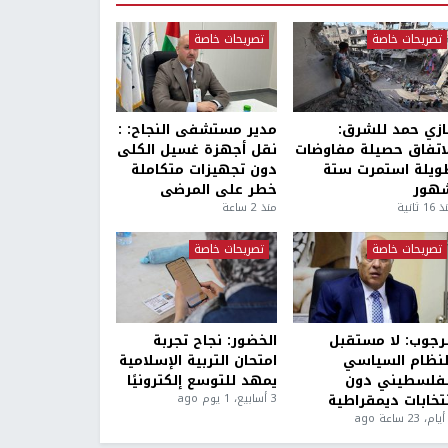
تصريحات خاصة
تصريحات خاصة
ازي حمد للشرق:
مدير مستشفى النجاح: :
لاتفاق حصيلة مفاوضات
نقل أجهزة غسيل الكلى
ويلة استمرت ستة
دون تجهيزات متكاملة
هور
خطر على المرضى
1 ثانية
منذ 2 ساعة
تصريحات خاصة
تصريحات خاصة
لرجوب: لا مستقبل
الخضور: نجاح تجربة
لنظام السياسي
امتحان التربية الإسلامية
لفلسطيني دون
يمهد للتوسع إلكترونيًا
نتخابات ديمقراطية
3 أسابيع، 1 يوم ago