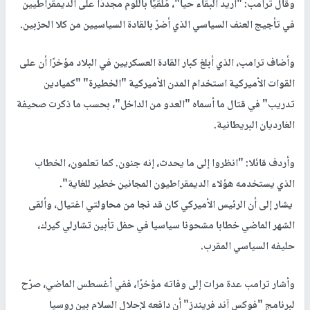
وقال ترامب: "أريد البقاء حيا"، مُلقيًا باللوم مجددًا على الديمقراطيين
في تأجيج العنف السياسي الذي أضرّ بالقادة السياسيين من كلا الحزبين.
وأضاف ترامب، الذي أبلغ كبار القادة العسكريين في البلاد مؤخرًا أن على
القوات الأميركية استخدام المدن الأميركية "الخطيرة" "كميادين
تدريب" في قتال ما أسماه "العدو من الداخل"، بحسب ما ذكرت صحيفة
الغارديان البريطانية.
وأردف قائلا: "انظروا إلى ما يحدث، إنه جنون. كما تعلمون، الخطاب
الذي يستخدمه هؤلاء الديمقراطيون المجانين خطير للغاية".
يشار إلى أن الرئيس الأميركي كان قد نجا من محاولتي اغتيال، وألقى
الشهر الماضي خطابا مشحونا سياسيا في حفل تأبين تشارلي كيرك،
حليفه السياسي المقرب.
وأشار ترامب عدة مرات إلى وفاته مؤخرًا، ففي أغسطس الماضي، صرّح
لبرنامج "فوكس آند فريندز" أن دافعه لإحلال السلام بين روسيا