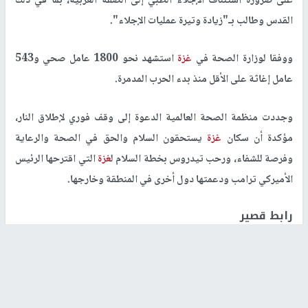
على ضرورة استئناف الإجلاء الطبي إلى الضفة الغربية، بما في ذلك
القدس وطالب بـ"زيادة وتيرة عمليات الإجلاء".
ووفقا لوزارة الصحة في
غزة
استشهد نحو 1800 عامل صحي و543
عامل إغاثة على الأقل منذ بدء الحرب المدمرة.
وجددت منظمة الصحة العالمية الدعوة إلى وقف فوري لإطلاق النار،
مؤكدة أن سكان
غزة
يستحقون السلام والحق في الصحة والرعاية
وفرصة للشفاء، ورحب تيدروس بخطة السلام ل
غزة
التي اقترحها الرئيس
الأميركي ترامب ودعمتها دول أخرى في المنطقة وخارجها.
رابط قصير
https://nn.najah.edu/BI1W/
الكلمات المفتاحية
الحرب على
بتر
الصحة
غزة
أطراف
العالمية