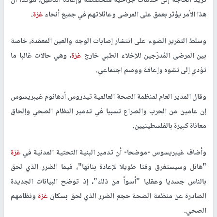
تزيد الحاجة إلى خدمات جراحية متخصصة وإعادة التأهيل، مؤكدا أن
هذا الأمر يؤثر بعمق على المرضى وعائلاتهم في جميع أنحاء
غزة
.
وسلط التقرير الضوء على انتشار إصابات الوجه والعين المعقدة، خاصة
بين المرضى المُدرَجين للإخلاء الطبي خارج
غزة
، وهي حالات غالبا ما
تؤدي إلى تشوه وإعاقة ووصم اجتماعي.
وقال المدير العام لمنظمة الصحة العالمية تيدروس أدهانوم غيبريسوس
إن عامين من الحرب والصراع تسببا في تدمير النظام الصحي وإلحاق
معاناة كبيرة بالفلسطينيين.
وأضاف غيبريسوس -موضحا- أن تدمير البنية التحتية المدنية في
غزة
"هائل وسيستغرق وقتا طويلا لإعادة بنائها"، فيما الضرر الذي لحق
بالناس جسديا وعقليا "أسوأ من ذلك"، إذ توضح البيانات الجديدة
الصادرة عن منظمة الصحة حجم الضرر الذي لحق بسكان
غزة
ونظامهم
الصحي.